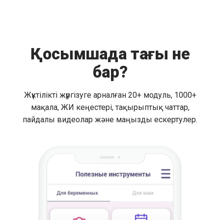
Қосымшада тағы не
бар?
Жүктілікті жүргізуге арналған 20+ модуль, 1000+
мақала, ЖИ кеңестері, тақырыптық чаттар,
пайдалы видеолар және маңызды ескертулер.