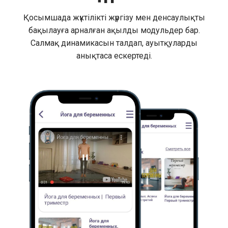
Қосымшада жүктілікті жүргізу мен денсаулықты
бақылауға арналған ақылды модульдер бар.
Салмақ динамикасын талдап, ауытқуларды
анықтаса ескертеді.