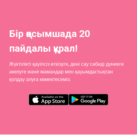
Бір қосымшада 20
пайдалы құрал!
Жүктілікті қауіпсіз өткізуге, дені сау сәбиді дүниеге
әкелуге және мамандар мен қауымдастықтан
қолдау алуға көмектесеміз.