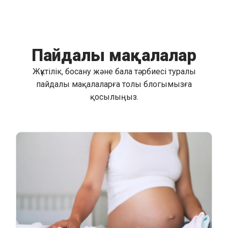
Пайдалы мақалалар
Жүктілік, босану және бала тәрбиесі туралы
пайдалы мақалаларға толы блогымызға
қосылыңыз.