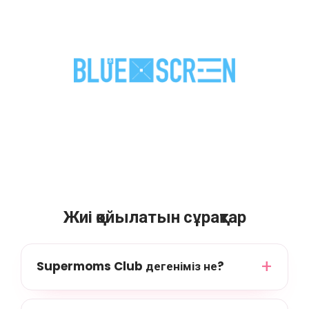
Жиі қойылатын сұрақтар
Supermoms Club дегеніміз не?