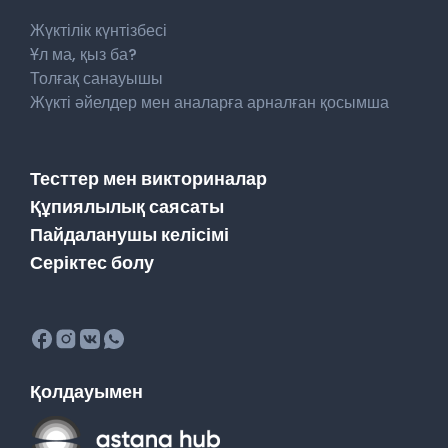
Жүктілік күнтізбесі
Ұл ма, қыз ба?
Толғақ санауышы
Жүкті әйелдер мен аналарға арналған қосымша
Тесттер мен викториналар
Құпиялылық саясаты
Пайдаланушы келісімі
Серіктес болу
Қолдауымен