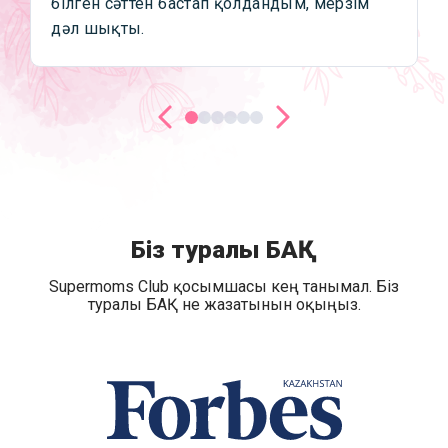
білген сәттен бастап қолдандым, мерзім
дәл шықты.
Біз туралы БАҚ
Supermoms Club қосымшасы кең танымал. Біз
туралы БАҚ не жазатынын оқыңыз.