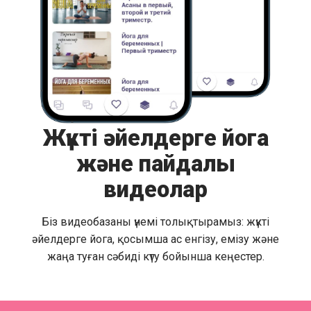
Жүкті әйелдерге йога
және пайдалы
видеолар
Біз видеобазаны үнемі толықтырамыз: жүкті
әйелдерге йога, қосымша ас енгізу, емізу және
жаңа туған сәбиді күту бойынша кеңестер.