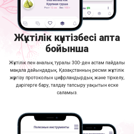
Жүктілік күнтізбесі апта
бойынша
Жүктілік пен аналық туралы 300-ден астам пайдалы
мақала дайындадық. Қазақстанның ресми жүктілік
жүргізу протоколын цифрландырдық және тіркелу,
дәрігерге бару, талдау тапсыру уақытын еске
саламыз.