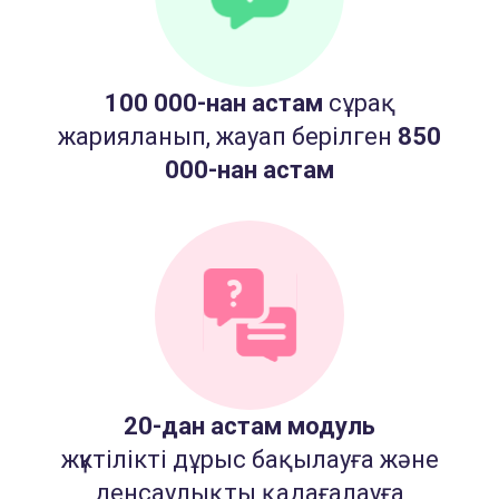
100 000-нан астам
сұрақ
жарияланып, жауап берілген
850
000-нан астам
20-дан астам модуль
жүктілікті дұрыс бақылауға және
денсаулықты қадағалауға