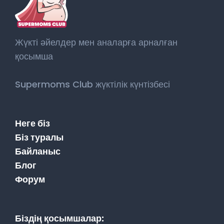
Жүкті әйелдер мен аналарға арналған
қосымша
Supermoms Club жүктілік күнтізбесі
Неге біз
Біз туралы
Байланыс
Блог
Форум
Біздің қосымшалар: