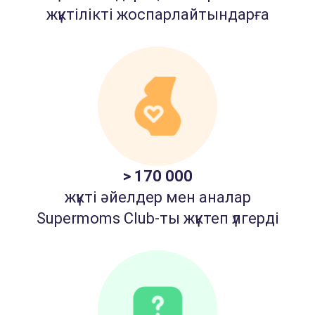
жүктілікті жоспарлайтындарға
> 170 000
жүкті әйелдер мен аналар
Supermoms Club-ты жүктеп үлгерді