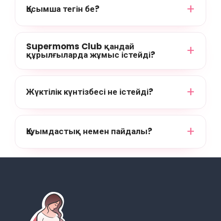
Қосымша тегін бе?
Supermoms Club қандай
құрылғыларда жұмыс істейді?
Жүктілік күнтізбесі не істейді?
Қауымдастық немен пайдалы?