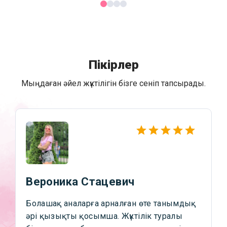
Пікірлер
Мыңдаған әйел жүктілігін бізге сеніп тапсырады.
Вероника Стацевич
Болашақ аналарға арналған өте танымдық
әрі қызықты қосымша. Жүктілік туралы