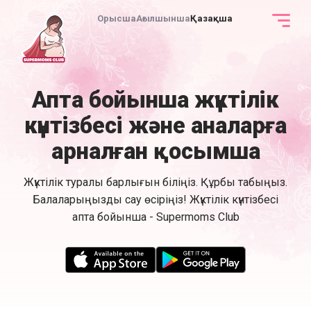
Орысша
Ағылшынша
Қазақша
Апта бойынша жүктілік
күнтізбесі және аналарға
арналған қосымша
Жүктілік туралы барлығын біліңіз. Құрбы табыңыз.
Балаларыңызды сау өсіріңіз! Жүктілік күнтізбесі
апта бойынша - Supermoms Club