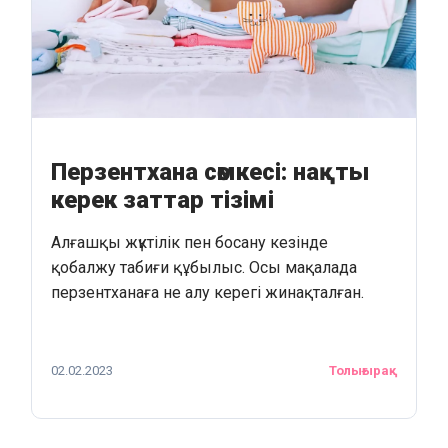
Перзентхана сөмкесі: нақты
керек заттар тізімі
Алғашқы жүктілік пен босану кезінде
қобалжу табиғи құбылыс. Осы мақалада
перзентханаға не алу керегі жинақталған.
02.02.2023
Толығырақ