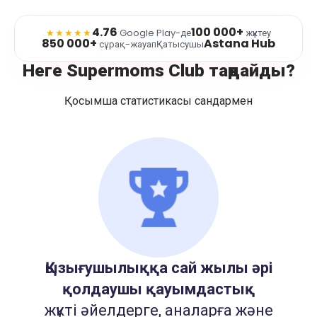
4.76
100 000+
★★★★★
Google Play-де
жүктеу
850 000+
Astana Hub
сұрақ-жауап
Қатысушы
Неге Supermoms Club таңдайды?
Қосымша статистикасы сандармен
Қызығушылыққа сай жылы әрі
қолдаушы қауымдастық
жүкті әйелдерге, аналарға және