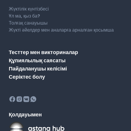
Жүктілік күнтізбесі
Ұл ма, қыз ба?
Толғақ санауышы
Жүкті әйелдер мен аналарға арналған қосымша
Тесттер мен викториналар
Құпиялылық саясаты
Пайдаланушы келісімі
Серіктес болу
Қолдауымен