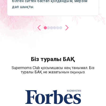
білген сәттен бастап қолдандым, мерзім
дәл шықты.
Біз туралы БАҚ
Supermoms Club қосымшасы кең танымал. Біз
туралы БАҚ не жазатынын оқыңыз.