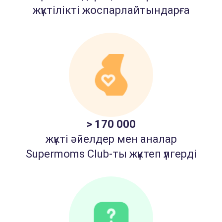
жүктілікті жоспарлайтындарға
> 170 000
жүкті әйелдер мен аналар
Supermoms Club-ты жүктеп үлгерді