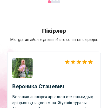
Пікірлер
Мыңдаған әйел жүктілігін бізге сеніп тапсырады.
Вероника Стацевич
Болашақ аналарға арналған өте танымдық
әрі қызықты қосымша. Жүктілік туралы