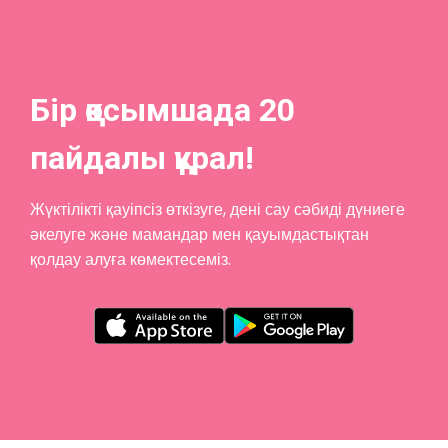
Бір қосымшада 20
пайдалы құрал!
Жүктілікті қауіпсіз өткізуге, дені сау сәбиді дүниеге
әкелуге және мамандар мен қауымдастықтан
қолдау алуға көмектесеміз.