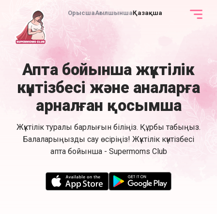
Орысша
Ағылшынша
Қазақша
Апта бойынша жүктілік
күнтізбесі және аналарға
арналған қосымша
Жүктілік туралы барлығын біліңіз. Құрбы табыңыз.
Балаларыңызды сау өсіріңіз! Жүктілік күнтізбесі
апта бойынша - Supermoms Club