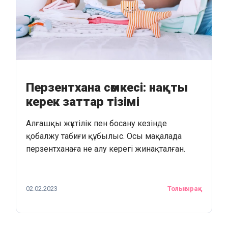
Перзентхана сөмкесі: нақты
керек заттар тізімі
Алғашқы жүктілік пен босану кезінде
қобалжу табиғи құбылыс. Осы мақалада
перзентханаға не алу керегі жинақталған.
02.02.2023
Толығырақ