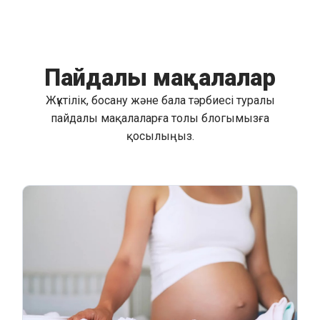
Пайдалы мақалалар
Жүктілік, босану және бала тәрбиесі туралы
пайдалы мақалаларға толы блогымызға
қосылыңыз.