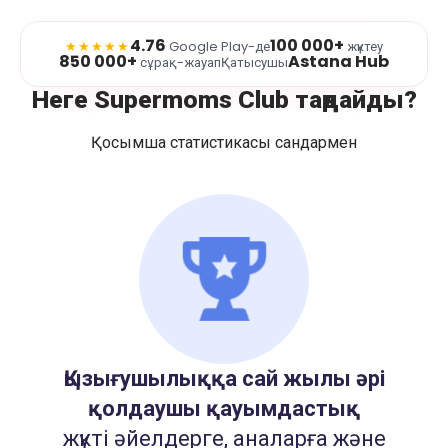
4.76
100 000+
★★★★★
Google Play-де
жүктеу
850 000+
Astana Hub
сұрақ-жауап
Қатысушы
Неге Supermoms Club таңдайды?
Қосымша статистикасы сандармен
Қызығушылыққа сай жылы әрі
қолдаушы қауымдастық
жүкті әйелдерге, аналарға және