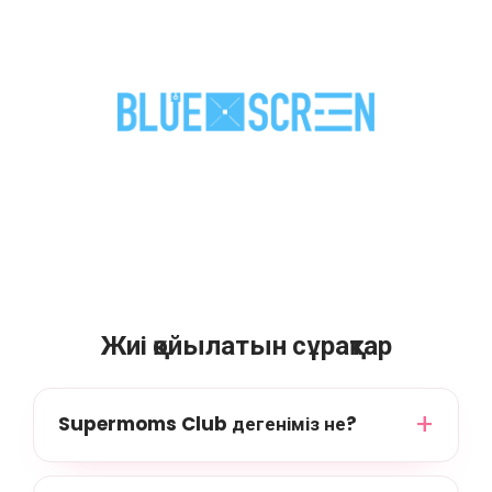
Жиі қойылатын сұрақтар
Supermoms Club дегеніміз не?