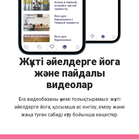
Жүкті әйелдерге йога
және пайдалы
видеолар
Біз видеобазаны үнемі толықтырамыз: жүкті
әйелдерге йога, қосымша ас енгізу, емізу және
жаңа туған сәбиді күту бойынша кеңестер.