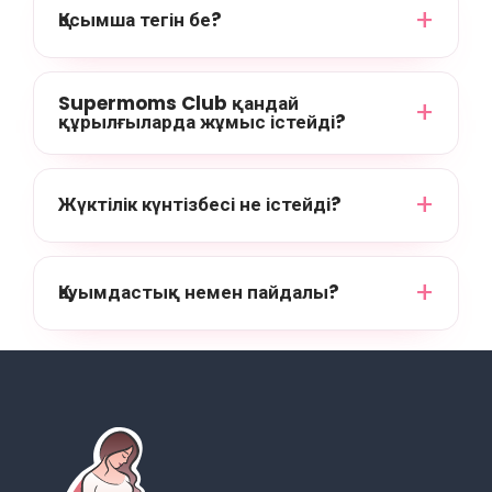
Қосымша тегін бе?
Supermoms Club қандай
құрылғыларда жұмыс істейді?
Жүктілік күнтізбесі не істейді?
Қауымдастық немен пайдалы?