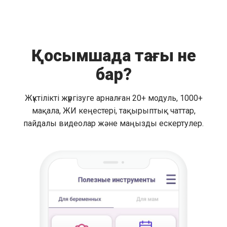
Қосымшада тағы не
бар?
Жүктілікті жүргізуге арналған 20+ модуль, 1000+
мақала, ЖИ кеңестері, тақырыптық чаттар,
пайдалы видеолар және маңызды ескертулер.