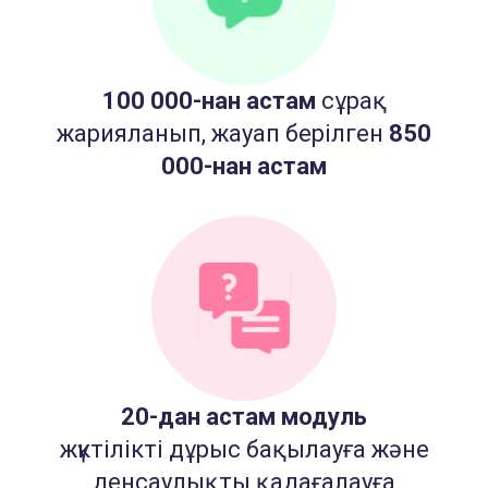
100 000-нан астам
сұрақ
жарияланып, жауап берілген
850
000-нан астам
20-дан астам модуль
жүктілікті дұрыс бақылауға және
денсаулықты қадағалауға