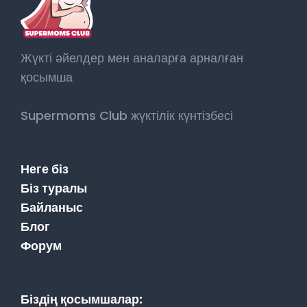
Жүкті әйелдер мен аналарға арналған
қосымша
Supermoms Club жүктілік күнтізбесі
Неге біз
Біз туралы
Байланыс
Блог
Форум
Біздің қосымшалар: