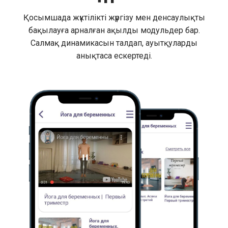
Қосымшада жүктілікті жүргізу мен денсаулықты
бақылауға арналған ақылды модульдер бар.
Салмақ динамикасын талдап, ауытқуларды
анықтаса ескертеді.