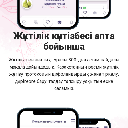
Жүктілік күнтізбесі апта
бойынша
Жүктілік пен аналық туралы 300-ден астам пайдалы
мақала дайындадық. Қазақстанның ресми жүктілік
жүргізу протоколын цифрландырдық және тіркелу,
дәрігерге бару, талдау тапсыру уақытын еске
саламыз.