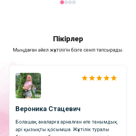
Пікірлер
Мыңдаған әйел жүктілігін бізге сеніп тапсырады.
Вероника Стацевич
Болашақ аналарға арналған өте танымдық
әрі қызықты қосымша. Жүктілік туралы