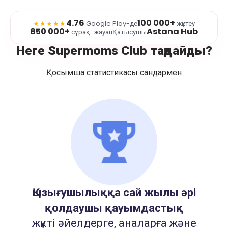
4.76
100 000+
★★★★★
Google Play-де
жүктеу
850 000+
Astana Hub
сұрақ-жауап
Қатысушы
Неге Supermoms Club таңдайды?
Қосымша статистикасы сандармен
Қызығушылыққа сай жылы әрі
қолдаушы қауымдастық
жүкті әйелдерге, аналарға және