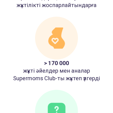
жүктілікті жоспарлайтындарға
> 170 000
жүкті әйелдер мен аналар
Supermoms Club-ты жүктеп үлгерді