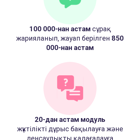
100 000-нан астам
сұрақ
жарияланып, жауап берілген
850
000-нан астам
20-дан астам модуль
жүктілікті дұрыс бақылауға және
денсаулықты қадағалауға