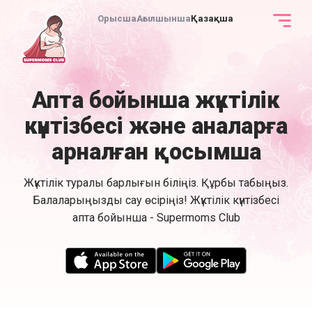
Орысша
Ағылшынша
Қазақша
Апта бойынша жүктілік
күнтізбесі және аналарға
арналған қосымша
Жүктілік туралы барлығын біліңіз. Құрбы табыңыз.
Балаларыңызды сау өсіріңіз! Жүктілік күнтізбесі
апта бойынша - Supermoms Club