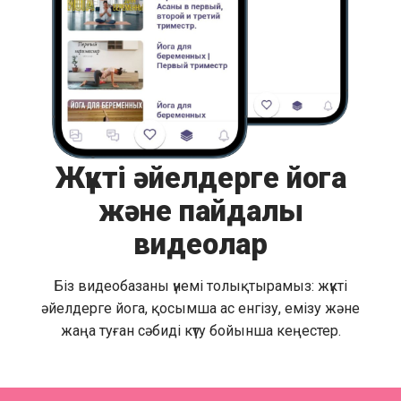
Жүкті әйелдерге йога
және пайдалы
видеолар
Біз видеобазаны үнемі толықтырамыз: жүкті
әйелдерге йога, қосымша ас енгізу, емізу және
жаңа туған сәбиді күту бойынша кеңестер.