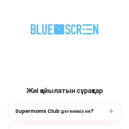
Жиі қойылатын сұрақтар
Supermoms Club дегеніміз не?