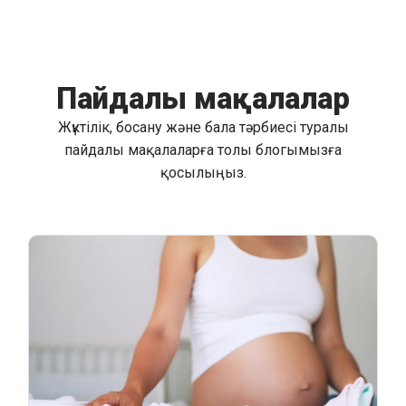
Пайдалы мақалалар
Жүктілік, босану және бала тәрбиесі туралы
пайдалы мақалаларға толы блогымызға
қосылыңыз.