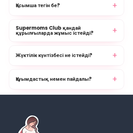
Қосымша тегін бе?
Supermoms Club қандай
құрылғыларда жұмыс істейді?
Жүктілік күнтізбесі не істейді?
Қауымдастық немен пайдалы?