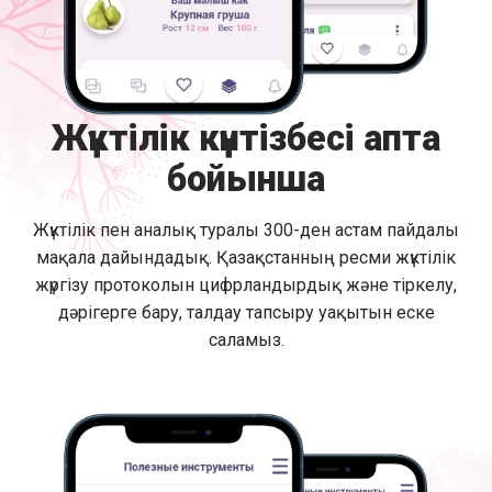
Жүктілік күнтізбесі апта
бойынша
Жүктілік пен аналық туралы 300-ден астам пайдалы
мақала дайындадық. Қазақстанның ресми жүктілік
жүргізу протоколын цифрландырдық және тіркелу,
дәрігерге бару, талдау тапсыру уақытын еске
саламыз.