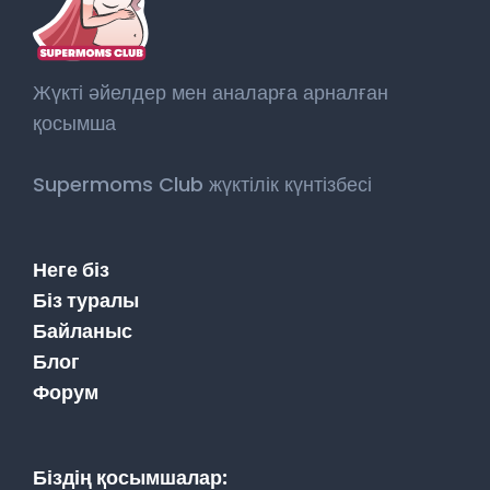
Жүкті әйелдер мен аналарға арналған
қосымша
Supermoms Club жүктілік күнтізбесі
Неге біз
Біз туралы
Байланыс
Блог
Форум
Біздің қосымшалар: