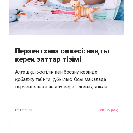
Перзентхана сөмкесі: нақты
керек заттар тізімі
Алғашқы жүктілік пен босану кезінде
қобалжу табиғи құбылыс. Осы мақалада
перзентханаға не алу керегі жинақталған.
02.02.2023
Толығырақ