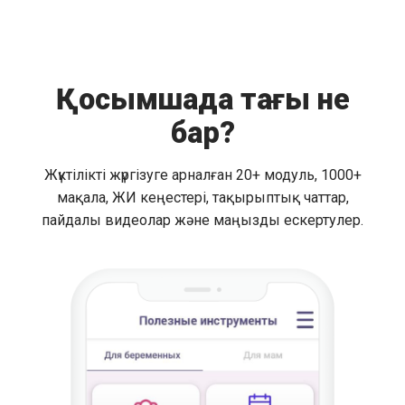
Қосымшада тағы не
бар?
Жүктілікті жүргізуге арналған 20+ модуль, 1000+
мақала, ЖИ кеңестері, тақырыптық чаттар,
пайдалы видеолар және маңызды ескертулер.