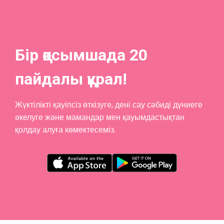
Бір қосымшада 20
пайдалы құрал!
Жүктілікті қауіпсіз өткізуге, дені сау сәбиді дүниеге
әкелуге және мамандар мен қауымдастықтан
қолдау алуға көмектесеміз.