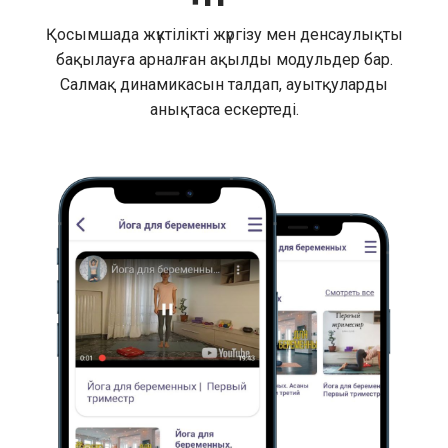
Қосымшада жүктілікті жүргізу мен денсаулықты
бақылауға арналған ақылды модульдер бар.
Салмақ динамикасын талдап, ауытқуларды
анықтаса ескертеді.