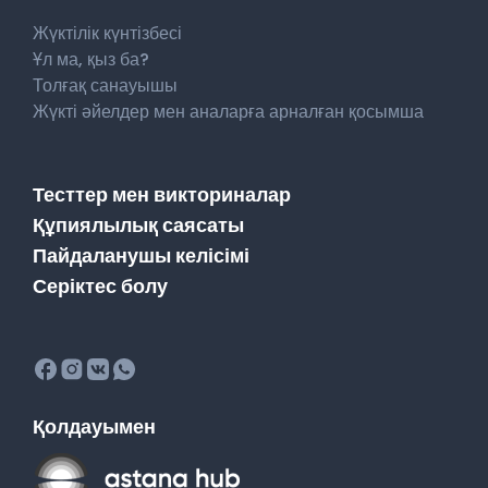
Жүктілік күнтізбесі
Ұл ма, қыз ба?
Толғақ санауышы
Жүкті әйелдер мен аналарға арналған қосымша
Тесттер мен викториналар
Құпиялылық саясаты
Пайдаланушы келісімі
Серіктес болу
Қолдауымен