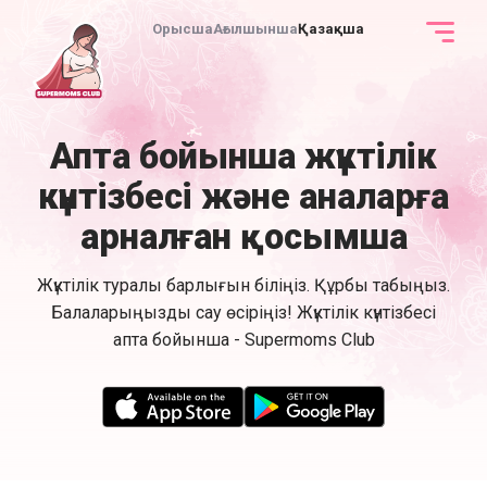
Орысша
Ағылшынша
Қазақша
Апта бойынша жүктілік
күнтізбесі және аналарға
арналған қосымша
Жүктілік туралы барлығын біліңіз. Құрбы табыңыз.
Балаларыңызды сау өсіріңіз! Жүктілік күнтізбесі
апта бойынша - Supermoms Club