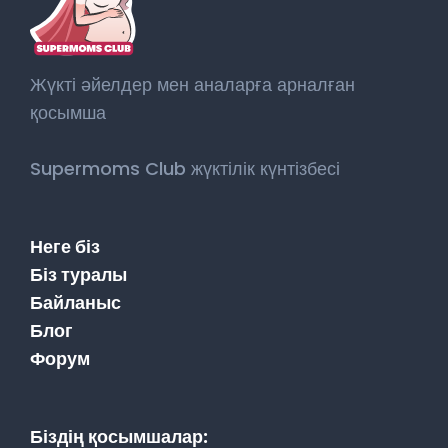
Жүкті әйелдер мен аналарға арналған
қосымша
Supermoms Club жүктілік күнтізбесі
Неге біз
Біз туралы
Байланыс
Блог
Форум
Біздің қосымшалар: