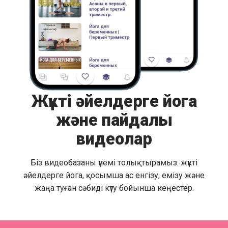
Жүкті әйелдерге йога
және пайдалы
видеолар
Біз видеобазаны үнемі толықтырамыз: жүкті
әйелдерге йога, қосымша ас енгізу, емізу және
жаңа туған сәбиді күту бойынша кеңестер.