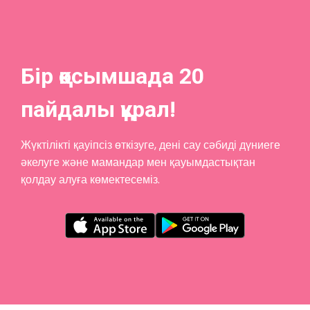
Бір қосымшада 20
пайдалы құрал!
Жүктілікті қауіпсіз өткізуге, дені сау сәбиді дүниеге
әкелуге және мамандар мен қауымдастықтан
қолдау алуға көмектесеміз.