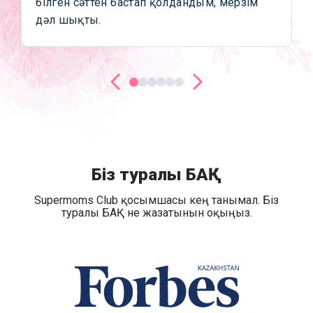
білген сәттен бастап қолдандым, мерзім
дәл шықты.
Біз туралы БАҚ
Supermoms Club қосымшасы кең танымал. Біз
туралы БАҚ не жазатынын оқыңыз.