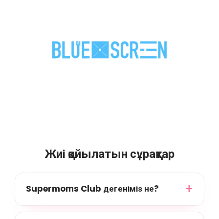
Жиі қойылатын сұрақтар
Supermoms Club дегеніміз не?