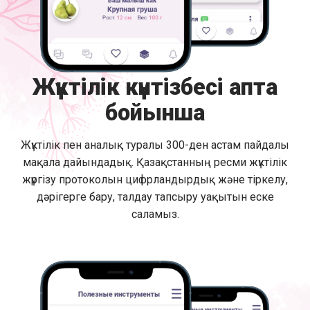
Жүктілік күнтізбесі апта
бойынша
Жүктілік пен аналық туралы 300-ден астам пайдалы
мақала дайындадық. Қазақстанның ресми жүктілік
жүргізу протоколын цифрландырдық және тіркелу,
дәрігерге бару, талдау тапсыру уақытын еске
саламыз.