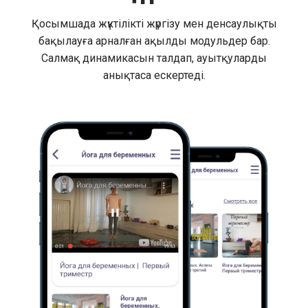
Қосымшада жүктілікті жүргізу мен денсаулықты
бақылауға арналған ақылды модульдер бар.
Салмақ динамикасын талдап, ауытқуларды
анықтаса ескертеді.