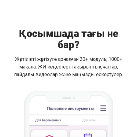
Қосымшада тағы не
бар?
Жүктілікті жүргізуге арналған 20+ модуль, 1000+
мақала, ЖИ кеңестері, тақырыптық чаттар,
пайдалы видеолар және маңызды ескертулер.