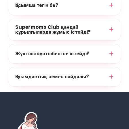
Қосымша тегін бе?
Supermoms Club қандай
құрылғыларда жұмыс істейді?
Жүктілік күнтізбесі не істейді?
Қауымдастық немен пайдалы?