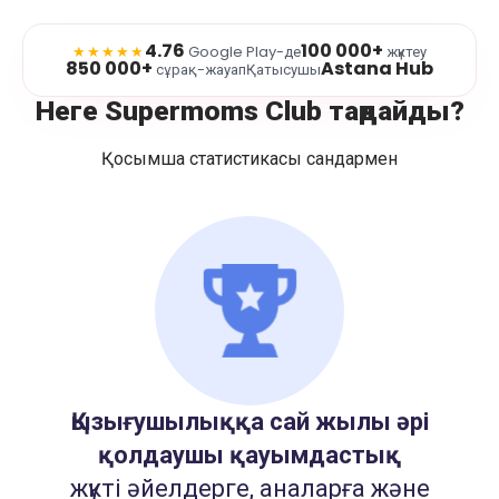
4.76
100 000+
★★★★★
Google Play-де
жүктеу
850 000+
Astana Hub
сұрақ-жауап
Қатысушы
Неге Supermoms Club таңдайды?
Қосымша статистикасы сандармен
Қызығушылыққа сай жылы әрі
қолдаушы қауымдастық
жүкті әйелдерге, аналарға және