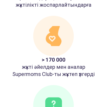
жүктілікті жоспарлайтындарға
> 170 000
жүкті әйелдер мен аналар
Supermoms Club-ты жүктеп үлгерді