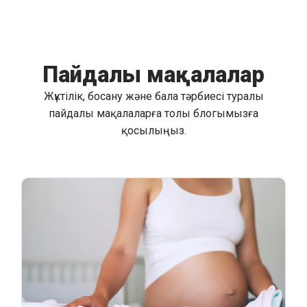
Пайдалы мақалалар
Жүктілік, босану және бала тәрбиесі туралы
пайдалы мақалаларға толы блогымызға
қосылыңыз.