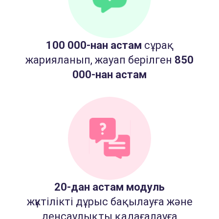
100 000-нан астам
сұрақ
жарияланып, жауап берілген
850
000-нан астам
20-дан астам модуль
жүктілікті дұрыс бақылауға және
денсаулықты қадағалауға