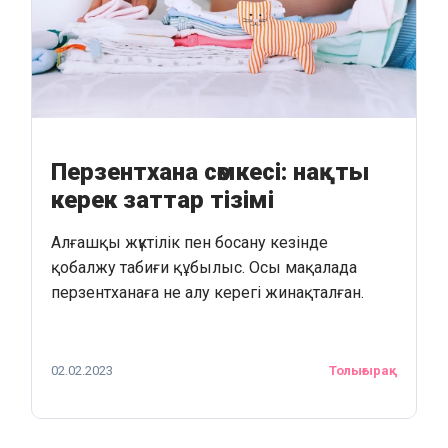
Перзентхана сөмкесі: нақты
керек заттар тізімі
Алғашқы жүктілік пен босану кезінде
қобалжу табиғи құбылыс. Осы мақалада
перзентханаға не алу керегі жинақталған.
02.02.2023
Толығырақ