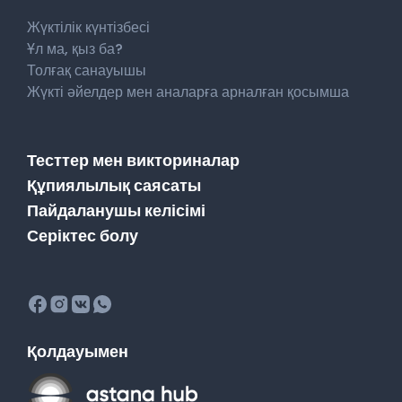
Жүктілік күнтізбесі
Ұл ма, қыз ба?
Толғақ санауышы
Жүкті әйелдер мен аналарға арналған қосымша
Тесттер мен викториналар
Құпиялылық саясаты
Пайдаланушы келісімі
Серіктес болу
Қолдауымен