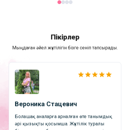
Пікірлер
Мыңдаған әйел жүктілігін бізге сеніп тапсырады.
Вероника Стацевич
Болашақ аналарға арналған өте танымдық
әрі қызықты қосымша. Жүктілік туралы