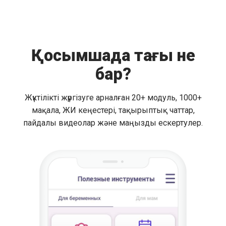
Қосымшада тағы не
бар?
Жүктілікті жүргізуге арналған 20+ модуль, 1000+
мақала, ЖИ кеңестері, тақырыптық чаттар,
пайдалы видеолар және маңызды ескертулер.