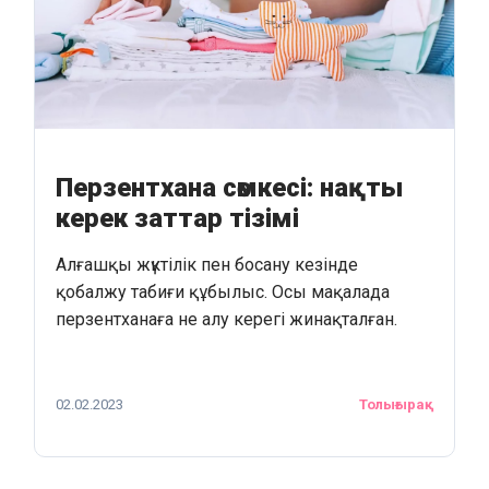
Перзентхана сөмкесі: нақты
керек заттар тізімі
Алғашқы жүктілік пен босану кезінде
қобалжу табиғи құбылыс. Осы мақалада
перзентханаға не алу керегі жинақталған.
02.02.2023
Толығырақ