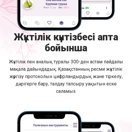
Жүктілік күнтізбесі апта
бойынша
Жүктілік пен аналық туралы 300-ден астам пайдалы
мақала дайындадық. Қазақстанның ресми жүктілік
жүргізу протоколын цифрландырдық және тіркелу,
дәрігерге бару, талдау тапсыру уақытын еске
саламыз.