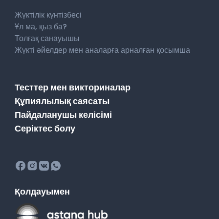
Жүктілік күнтізбесі
Ұл ма, қыз ба?
Толғақ санауышы
Жүкті әйелдер мен аналарға арналған қосымша
Тесттер мен викториналар
Құпиялылық саясаты
Пайдаланушы келісімі
Серіктес болу
Қолдауымен