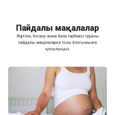
Пайдалы мақалалар
Жүктілік, босану және бала тәрбиесі туралы
пайдалы мақалаларға толы блогымызға
қосылыңыз.