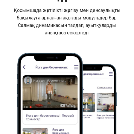
Қосымшада жүктілікті жүргізу мен денсаулықты
бақылауға арналған ақылды модульдер бар.
Салмақ динамикасын талдап, ауытқуларды
анықтаса ескертеді.