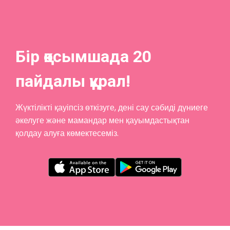
Бір қосымшада 20
пайдалы құрал!
Жүктілікті қауіпсіз өткізуге, дені сау сәбиді дүниеге
әкелуге және мамандар мен қауымдастықтан
қолдау алуға көмектесеміз.