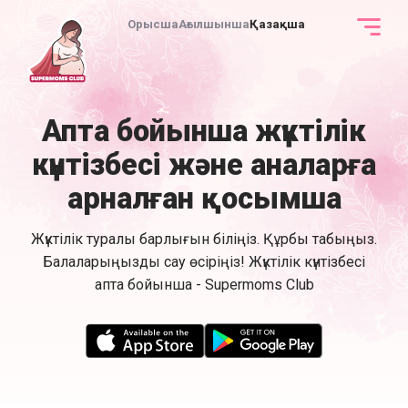
Орысша
Ағылшынша
Қазақша
Апта бойынша жүктілік
күнтізбесі және аналарға
арналған қосымша
Жүктілік туралы барлығын біліңіз. Құрбы табыңыз.
Балаларыңызды сау өсіріңіз! Жүктілік күнтізбесі
апта бойынша - Supermoms Club