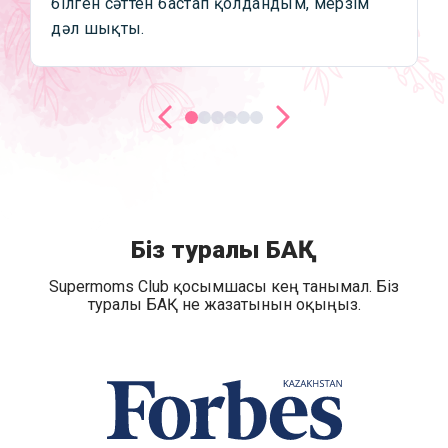
білген сәттен бастап қолдандым, мерзім
дәл шықты.
Біз туралы БАҚ
Supermoms Club қосымшасы кең танымал. Біз
туралы БАҚ не жазатынын оқыңыз.