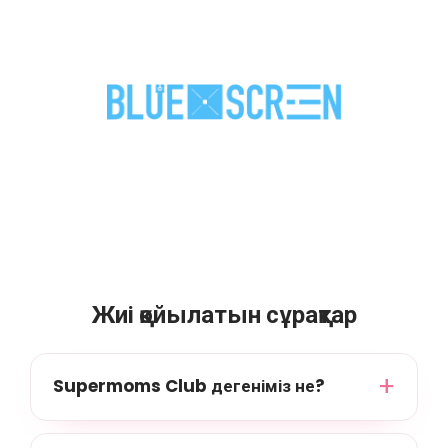
Жиі қойылатын сұрақтар
Supermoms Club дегеніміз не?