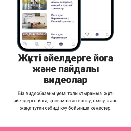
Жүкті әйелдерге йога
және пайдалы
видеолар
Біз видеобазаны үнемі толықтырамыз: жүкті
әйелдерге йога, қосымша ас енгізу, емізу және
жаңа туған сәбиді күту бойынша кеңестер.