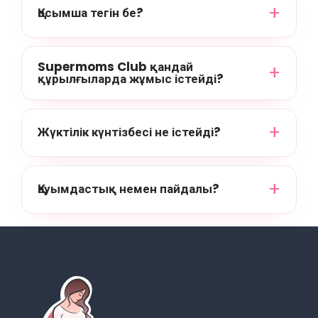
Қосымша тегін бе?
Supermoms Club қандай
құрылғыларда жұмыс істейді?
Жүктілік күнтізбесі не істейді?
Қауымдастық немен пайдалы?