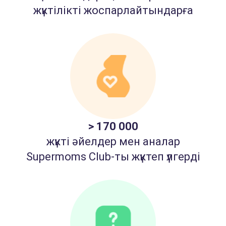
жүктілікті жоспарлайтындарға
> 170 000
жүкті әйелдер мен аналар
Supermoms Club-ты жүктеп үлгерді