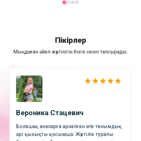
Пікірлер
Мыңдаған әйел жүктілігін бізге сеніп тапсырады.
Вероника Стацевич
Болашақ аналарға арналған өте танымдық
әрі қызықты қосымша. Жүктілік туралы