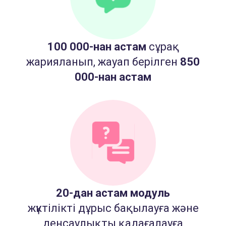
100 000-нан астам
сұрақ
жарияланып, жауап берілген
850
000-нан астам
20-дан астам модуль
жүктілікті дұрыс бақылауға және
денсаулықты қадағалауға