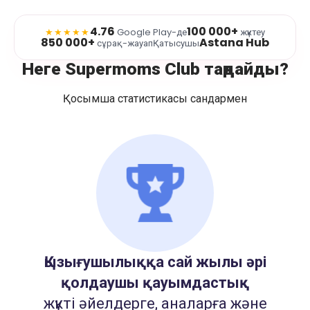
4.76
100 000+
★★★★★
Google Play-де
жүктеу
850 000+
Astana Hub
сұрақ-жауап
Қатысушы
Неге Supermoms Club таңдайды?
Қосымша статистикасы сандармен
Қызығушылыққа сай жылы әрі
қолдаушы қауымдастық
жүкті әйелдерге, аналарға және