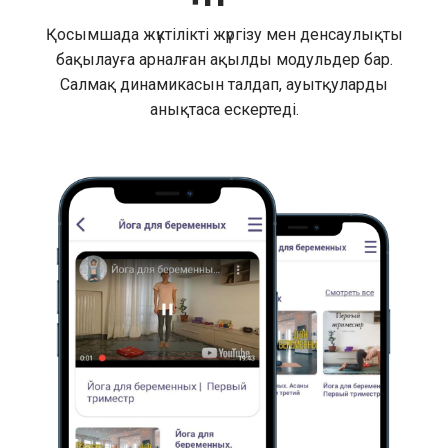
Қосымшада жүктілікті жүргізу мен денсаулықты
бақылауға арналған ақылды модульдер бар.
Салмақ динамикасын талдап, ауытқуларды
анықтаса ескертеді.