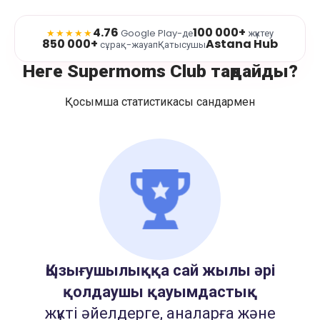
4.76
100 000+
★★★★★
Google Play-де
жүктеу
850 000+
Astana Hub
сұрақ-жауап
Қатысушы
Неге Supermoms Club таңдайды?
Қосымша статистикасы сандармен
Қызығушылыққа сай жылы әрі
қолдаушы қауымдастық
жүкті әйелдерге, аналарға және