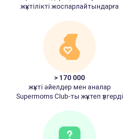
жүктілікті жоспарлайтындарға
> 170 000
жүкті әйелдер мен аналар
Supermoms Club-ты жүктеп үлгерді