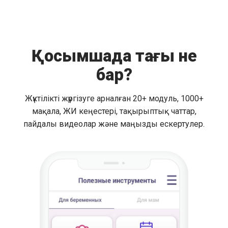
Қосымшада тағы не
бар?
Жүктілікті жүргізуге арналған 20+ модуль, 1000+
мақала, ЖИ кеңестері, тақырыптық чаттар,
пайдалы видеолар және маңызды ескертулер.