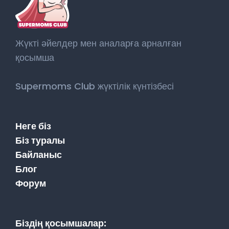
Жүкті әйелдер мен аналарға арналған
қосымша
Supermoms Club жүктілік күнтізбесі
Неге біз
Біз туралы
Байланыс
Блог
Форум
Біздің қосымшалар: