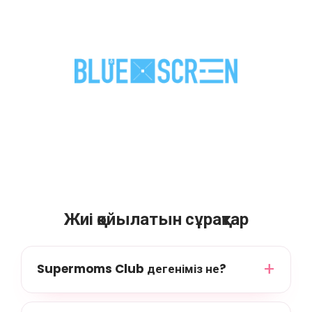
Жиі қойылатын сұрақтар
Supermoms Club дегеніміз не?