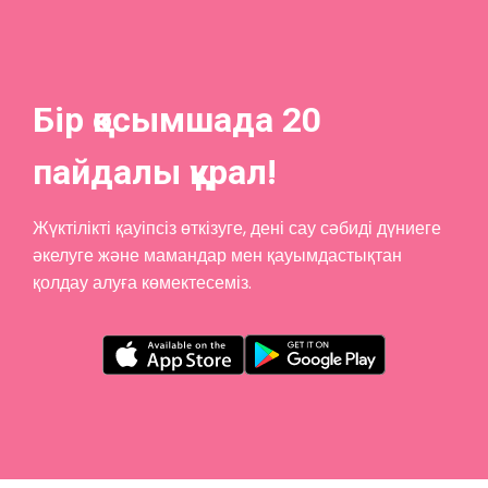
Бір қосымшада 20
пайдалы құрал!
Жүктілікті қауіпсіз өткізуге, дені сау сәбиді дүниеге
әкелуге және мамандар мен қауымдастықтан
қолдау алуға көмектесеміз.