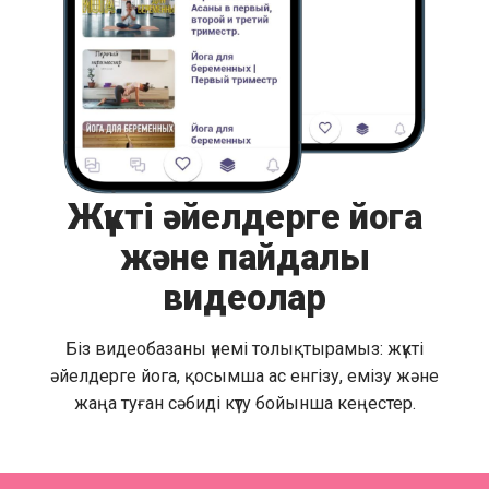
Жүкті әйелдерге йога
және пайдалы
видеолар
Біз видеобазаны үнемі толықтырамыз: жүкті
әйелдерге йога, қосымша ас енгізу, емізу және
жаңа туған сәбиді күту бойынша кеңестер.