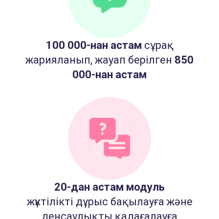
100 000-нан астам
сұрақ
жарияланып, жауап берілген
850
000-нан астам
20-дан астам модуль
жүктілікті дұрыс бақылауға және
денсаулықты қадағалауға