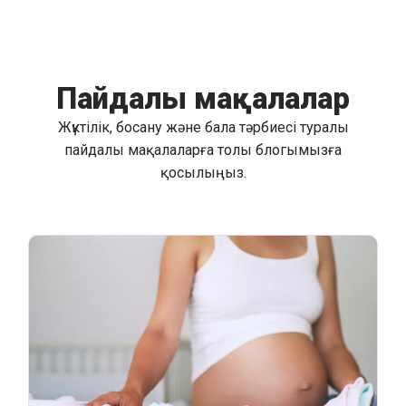
Пайдалы мақалалар
Жүктілік, босану және бала тәрбиесі туралы
пайдалы мақалаларға толы блогымызға
қосылыңыз.