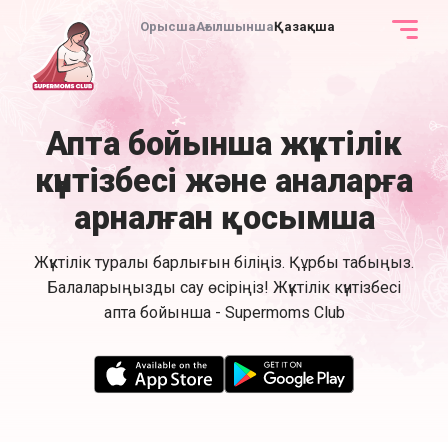
Орысша
Ағылшынша
Қазақша
Апта бойынша жүктілік
күнтізбесі және аналарға
арналған қосымша
Жүктілік туралы барлығын біліңіз. Құрбы табыңыз.
Балаларыңызды сау өсіріңіз! Жүктілік күнтізбесі
апта бойынша - Supermoms Club