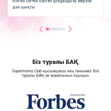
білген сәттен бастап қолдандым, мерзім
дәл шықты.
Біз туралы БАҚ
Supermoms Club қосымшасы кең танымал. Біз
туралы БАҚ не жазатынын оқыңыз.