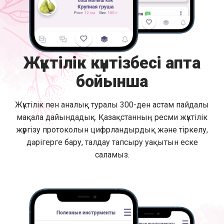
Жүктілік күнтізбесі апта
бойынша
Жүктілік пен аналық туралы 300-ден астам пайдалы
мақала дайындадық. Қазақстанның ресми жүктілік
жүргізу протоколын цифрландырдық және тіркелу,
дәрігерге бару, талдау тапсыру уақытын еске
саламыз.