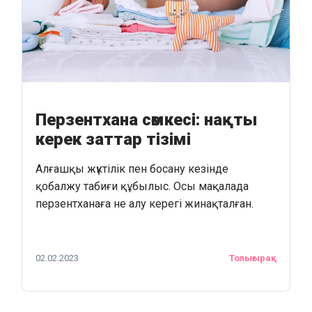
Перзентхана сөмкесі: нақты
керек заттар тізімі
Алғашқы жүктілік пен босану кезінде
қобалжу табиғи құбылыс. Осы мақалада
перзентханаға не алу керегі жинақталған.
02.02.2023
Толығырақ