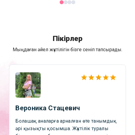
Пікірлер
Мыңдаған әйел жүктілігін бізге сеніп тапсырады.
Вероника Стацевич
Болашақ аналарға арналған өте танымдық
әрі қызықты қосымша. Жүктілік туралы