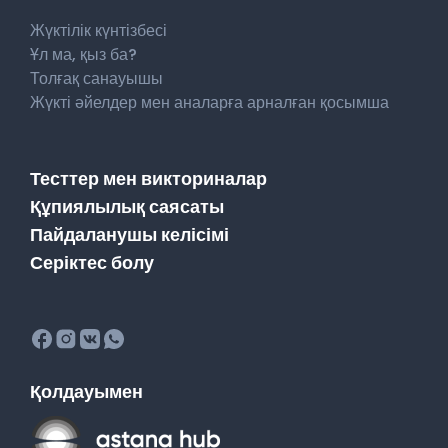
Жүктілік күнтізбесі
Ұл ма, қыз ба?
Толғақ санауышы
Жүкті әйелдер мен аналарға арналған қосымша
Тесттер мен викториналар
Құпиялылық саясаты
Пайдаланушы келісімі
Серіктес болу
Қолдауымен