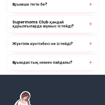
Қосымша тегін бе?
Supermoms Club қандай
құрылғыларда жұмыс істейді?
Жүктілік күнтізбесі не істейді?
Қауымдастық немен пайдалы?