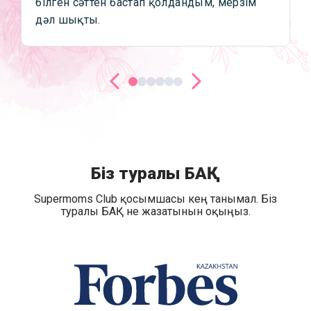
білген сәттен бастап қолдандым, мерзім
дәл шықты.
Біз туралы БАҚ
Supermoms Club қосымшасы кең танымал. Біз
туралы БАҚ не жазатынын оқыңыз.