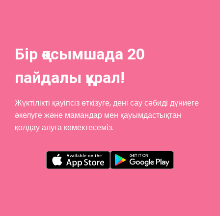
Бір қосымшада 20
пайдалы құрал!
Жүктілікті қауіпсіз өткізуге, дені сау сәбиді дүниеге
әкелуге және мамандар мен қауымдастықтан
қолдау алуға көмектесеміз.