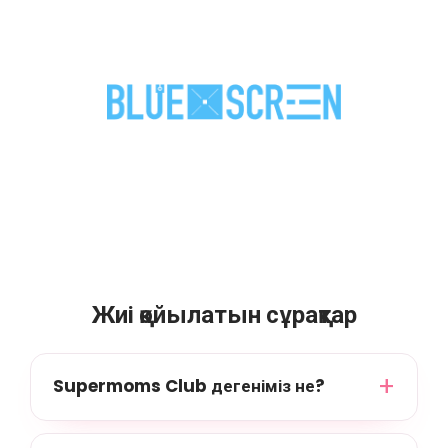
Жиі қойылатын сұрақтар
Supermoms Club дегеніміз не?