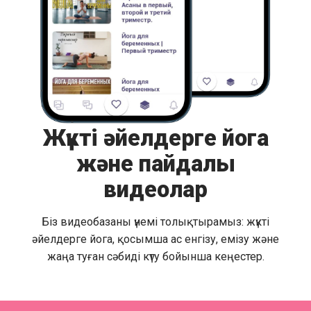
Жүкті әйелдерге йога
және пайдалы
видеолар
Біз видеобазаны үнемі толықтырамыз: жүкті
әйелдерге йога, қосымша ас енгізу, емізу және
жаңа туған сәбиді күту бойынша кеңестер.