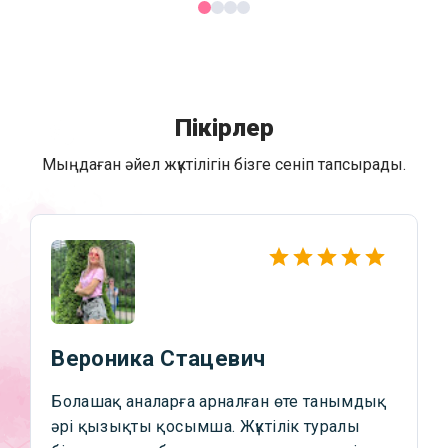
Пікірлер
Мыңдаған әйел жүктілігін бізге сеніп тапсырады.
Вероника Стацевич
Болашақ аналарға арналған өте танымдық
әрі қызықты қосымша. Жүктілік туралы