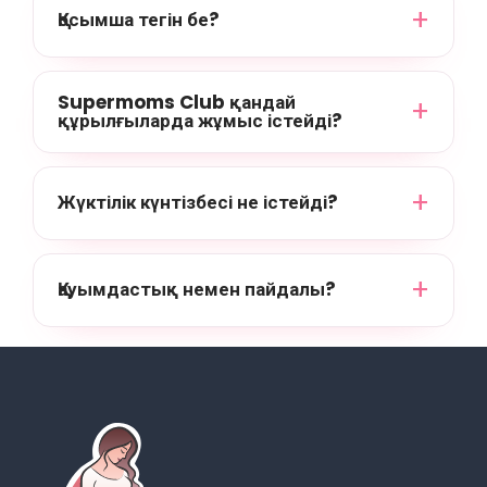
Қосымша тегін бе?
Supermoms Club қандай
құрылғыларда жұмыс істейді?
Жүктілік күнтізбесі не істейді?
Қауымдастық немен пайдалы?