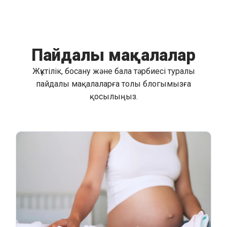
Пайдалы мақалалар
Жүктілік, босану және бала тәрбиесі туралы
пайдалы мақалаларға толы блогымызға
қосылыңыз.