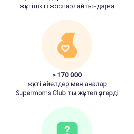
жүктілікті жоспарлайтындарға
> 170 000
жүкті әйелдер мен аналар
Supermoms Club-ты жүктеп үлгерді