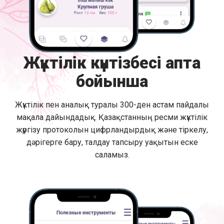
Жүктілік күнтізбесі апта
бойынша
Жүктілік пен аналық туралы 300-ден астам пайдалы
мақала дайындадық. Қазақстанның ресми жүктілік
жүргізу протоколын цифрландырдық және тіркелу,
дәрігерге бару, талдау тапсыру уақытын еске
саламыз.