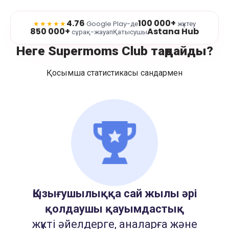
4.76
100 000+
★★★★★
Google Play-де
жүктеу
850 000+
Astana Hub
сұрақ-жауап
Қатысушы
Неге Supermoms Club таңдайды?
Қосымша статистикасы сандармен
Қызығушылыққа сай жылы әрі
қолдаушы қауымдастық
жүкті әйелдерге, аналарға және