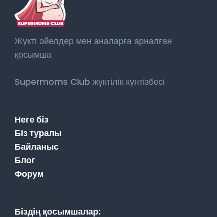
Жүкті әйелдер мен аналарға арналған
қосымша
Supermoms Club жүктілік күнтізбесі
Неге біз
Біз туралы
Байланыс
Блог
Форум
Біздің қосымшалар: