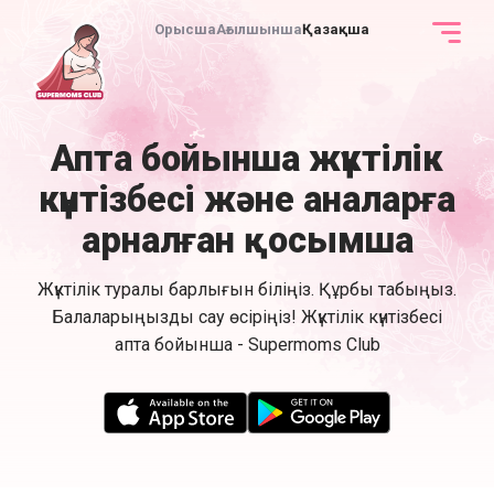
Орысша
Ағылшынша
Қазақша
Апта бойынша жүктілік
күнтізбесі және аналарға
арналған қосымша
Жүктілік туралы барлығын біліңіз. Құрбы табыңыз.
Балаларыңызды сау өсіріңіз! Жүктілік күнтізбесі
апта бойынша - Supermoms Club