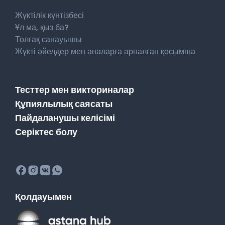
Жүктілік күнтізбесі
Ұл ма, қыз ба?
Толғақ санауышы
Жүкті әйелдер мен аналарға арналған қосымша
Тесттер мен викториналар
Құпиялылық саясаты
Пайдаланушы келісімі
Серіктес болу
Қолдауымен