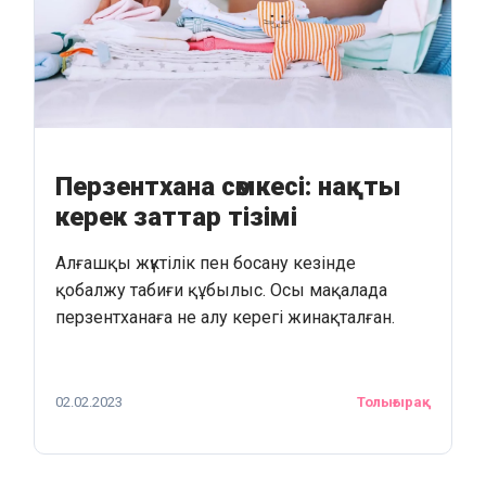
Перзентхана сөмкесі: нақты
керек заттар тізімі
Алғашқы жүктілік пен босану кезінде
қобалжу табиғи құбылыс. Осы мақалада
перзентханаға не алу керегі жинақталған.
02.02.2023
Толығырақ