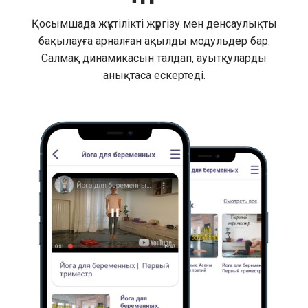
Қосымшада жүктілікті жүргізу мен денсаулықты
бақылауға арналған ақылды модульдер бар.
Салмақ динамикасын талдап, ауытқуларды
анықтаса ескертеді.