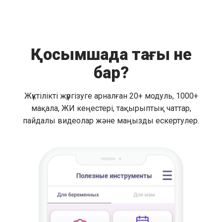
Қосымшада тағы не
бар?
Жүктілікті жүргізуге арналған 20+ модуль, 1000+
мақала, ЖИ кеңестері, тақырыптық чаттар,
пайдалы видеолар және маңызды ескертулер.