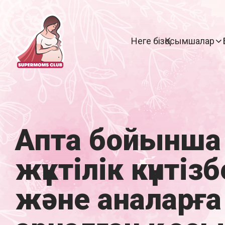
Неге біз
Қосымшалар
Апта бойынша
жүктілік күнтізб
және аналарға