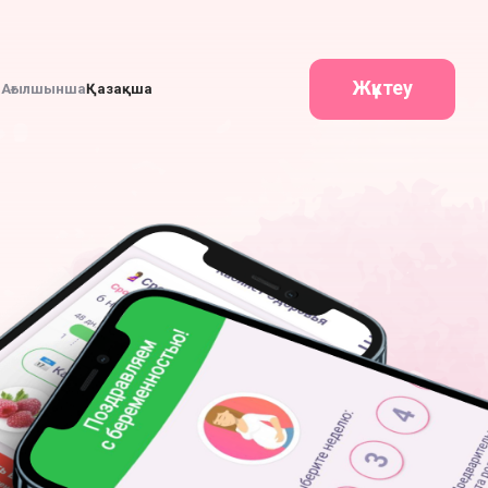
Жүктеу
а
Ағылшынша
Қазақша