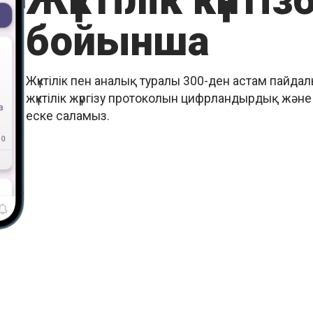
Жүктілік күнтіз
бойынша
Жүктілік пен аналық туралы 300-ден астам пайд
жүктілік жүргізу протоколын цифрландырдық және 
еске саламыз.