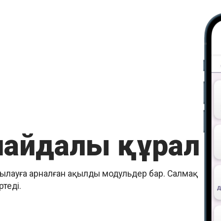
пайдалы құрал
ақылауға арналған ақылды модульдер бар. Салмақ
теді.