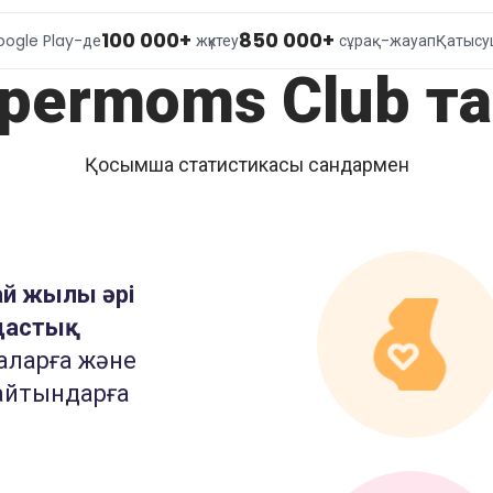
100 000+
850 000+
oogle Play-де
жүктеу
сұрақ-жауап
Қатыс
permoms Club т
Қосымша статистикасы сандармен
й жылы әрі
дастық
наларға және
лайтындарға