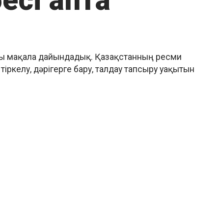
бесі апта
алы мақала дайындадық. Қазақстанның ресми
тіркелу, дәрігерге бару, талдау тапсыру уақытын