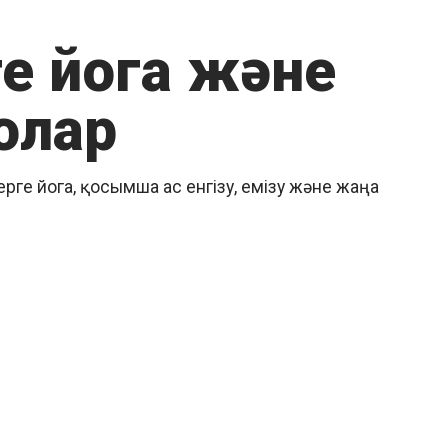
ге йога және
олар
ерге йога, қосымша ас енгізу, емізу және жаңа