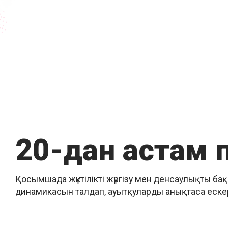
20-дан астам 
Қосымшада жүктілікті жүргізу мен денсаулықты б
динамикасын талдап, ауытқуларды анықтаса ескер