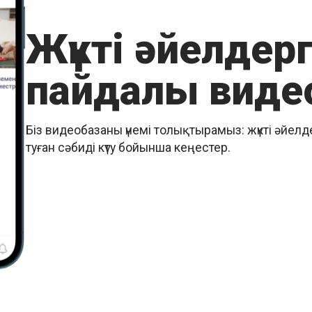
Жүкті әйелдер
пайдалы виде
Біз видеобазаны үнемі толықтырамыз: жүкті әйелд
туған сәбиді күту бойынша кеңестер.