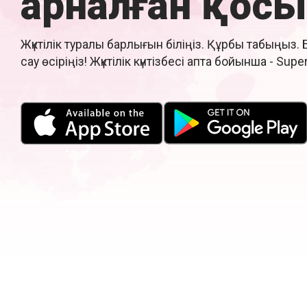
арналған қос
Жүктілік туралы барлығын біліңіз. Құрбы табыңыз
сау өсіріңіз! Жүктілік күнтізбесі апта бойынша - Su