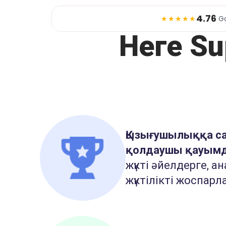
4.76
★★★★★
G
Неге Su
Қызығушылыққа са
қолдаушы қауым
жүкті әйелдерге, а
жүктілікті жоспар