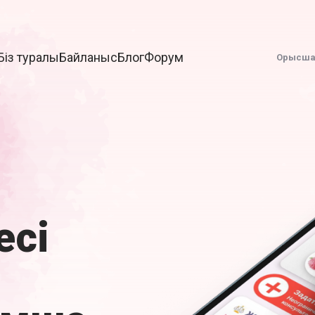
Біз туралы
Байланыс
Блог
Форум
Орысш
есі