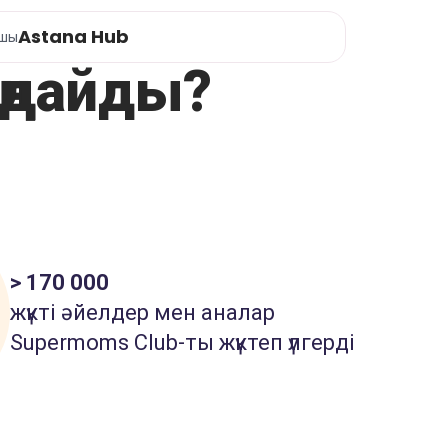
Astana Hub
ушы
аңдайды?
> 170 000
жүкті әйелдер мен аналар
Supermoms Club-ты жүктеп үлгерді