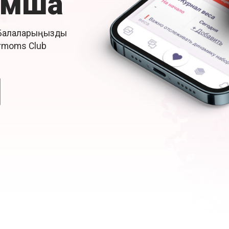
ымша
. Балаларыңызды
permoms Club