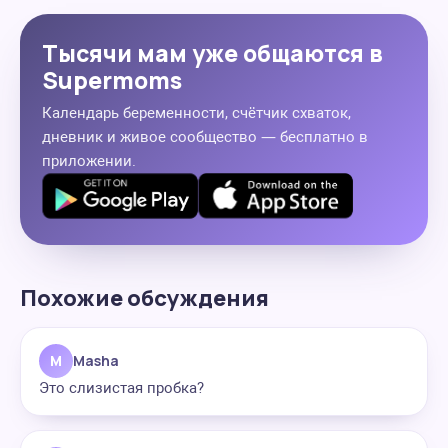
Тысячи мам уже общаются в
Supermoms
Календарь беременности, счётчик схваток,
дневник и живое сообщество — бесплатно в
приложении.
Похожие обсуждения
M
Masha
Это слизистая пробка?