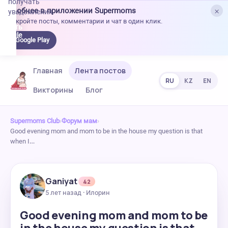
получать
×
Удобнее в приложении Supermoms
уведомления.
Откройте посты, комментарии и чат в один клик.
качать
 Google
Google Play
lay
Главная
Лента постов
RU
KZ
EN
Викторины
Блог
Supermoms Club
›
Форум мам
›
Good evening mom and mom to be in the house my question is that
when I…
Ganiyat
42
5 лет назад · Илорин
Good evening mom and mom to be