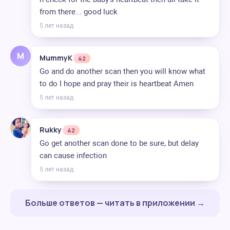
from there... good luck
5 лет назад
M
MummyK
42
Go and do another scan then you will know what
to do I hope and pray their is heartbeat Amen
5 лет назад
Rukky
42
Go get another scan done to be sure, but delay
can cause infection
5 лет назад
Больше ответов — читать в приложении →