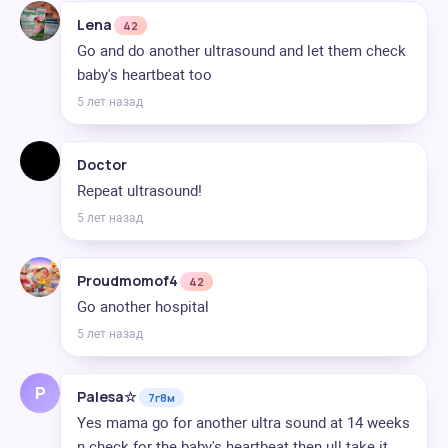
Lena
42
Go and do another ultrasound and let them check
baby's heartbeat too
5 лет назад
Doctor
Repeat ultrasound!
5 лет назад
Proudmomof4
42
Go another hospital
5 лет назад
P
Palesa☆
7г8м
Yes mama go for another ultra sound at 14 weeks
n check for the baby's heartbeat then ull take it