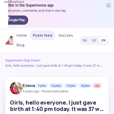
notifications.
×
Better in the Supermoms app
et it
Open posts, comments and chat in one tap.
on
Google
Google Play
Play
Home
Posts feed
Quizzes
RU
KZ
EN
Blog
Supermoms Club
›
Forum
›
Girls, hello everyone. I just gave birth at 1:40 pm today. It was 37 w…
Елена
7y11m
12y10m
17y0m
19y0m
42
4 years ago · Рязанский район
Girls, hello everyone. I just gave
birth at 1:40 pm today. It was 37 w…