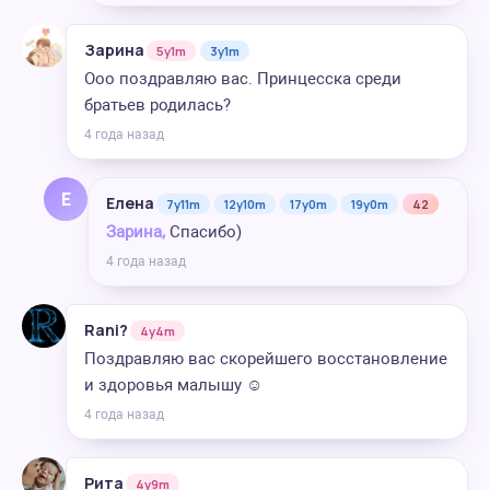
Зарина
5y1m
3y1m
Ооо поздравляю вас. Принцесска среди
братьев родилась?
4 года назад
Е
Елена
7y11m
12y10m
17y0m
19y0m
42
Зарина,
Спасибо)
4 года назад
Rani?️
4y4m
Поздравляю вас скорейшего восстановление
и здоровья малышу ☺️
4 года назад
Рита
4y9m