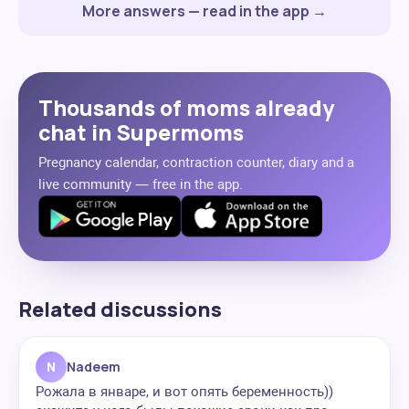
More answers — read in the app →
Thousands of moms already
chat in Supermoms
Pregnancy calendar, contraction counter, diary and a
live community — free in the app.
Related discussions
N
Nadeem
Рожала в январе, и вот опять беременность))