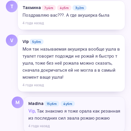
Т
Тахмина
7y4m
4y5m
3y2m
Поздравляю вас???. А где акушерка была
4 года назад
V
Vip
5y0m
Моя так называемая акушерка вообще ушла в
туалет говорит подожди не рожай я быстро т
ушла, тоже без неё рожала можно сказать,
сначала докричаться ей не могла а в самый
момент ваще ушла!
4 года назад
M
Madina
15y6m
4y6m
Vip,
Так знакомо я тоже орала как резанная
из последних сил звала рожаю рожаю
4 года назад