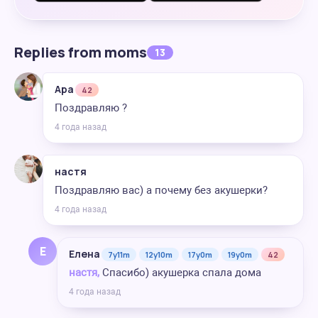
Replies from moms
13
Ара
42
Поздравляю ?
4 года назад
настя
Поздравляю вас) а почему без акушерки?
4 года назад
Е
Елена
7y11m
12y10m
17y0m
19y0m
42
настя,
Спасибо) акушерка спала дома
4 года назад