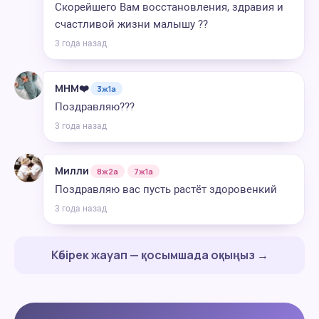
Скорейшего Вам восстановления, здравия и
счастливой жизни малышу ??
3 года назад
МНМ❤️
3ж1а
Поздравляю???
3 года назад
Милли
8ж2а
7ж1а
Поздравляю вас пусть растёт здоровенкий
3 года назад
Көбірек жауап — қосымшада оқыңыз →