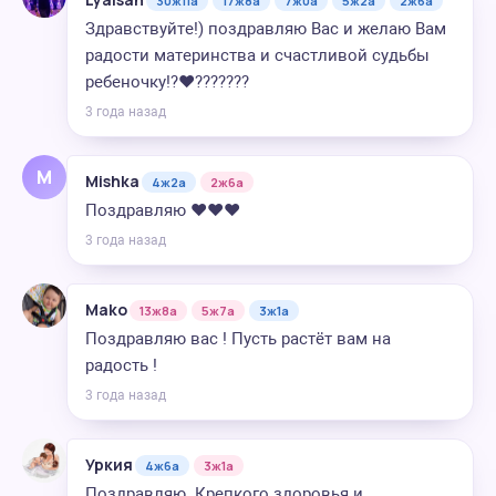
30ж11а
17ж8а
7ж0а
5ж2а
2ж6а
Здравствуйте!) поздравляю Вас и желаю Вам
радости материнства и счастливой судьбы
ребеночку!?❤️???????
3 года назад
M
Mishka
4ж2а
2ж6а
Поздравляю ♥️♥️♥️
3 года назад
Mako
13ж8а
5ж7а
3ж1а
Поздравляю вас ! Пусть растёт вам на
радость !
3 года назад
Уркия
4ж6а
3ж1а
Поздравляю. Крепкого здоровья и