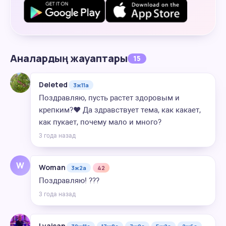
Аналардың жауаптары
15
Deleted
3ж11а
Поздравляю, пусть растет здоровым и
крепким?❤️ Да здравствует тема, как какает,
как пукает, почему мало и много?
3 года назад
W
Woman
3ж2а
42
Поздравляю! ???
3 года назад
Lyaisan