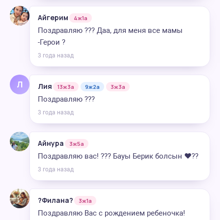
Айгерим
4ж1а
Поздравляю ??? Даа, для меня все мамы
-Герои ?
3 года назад
Л
Лия
13ж3а
9ж2а
3ж3а
Поздравляю ???
3 года назад
Айнура
3ж5а
Поздравляю вас! ??? Бауы Берик болсын ❤️??
3 года назад
?Филана?
3ж1а
Поздравляю Вас с рождением ребеночка!