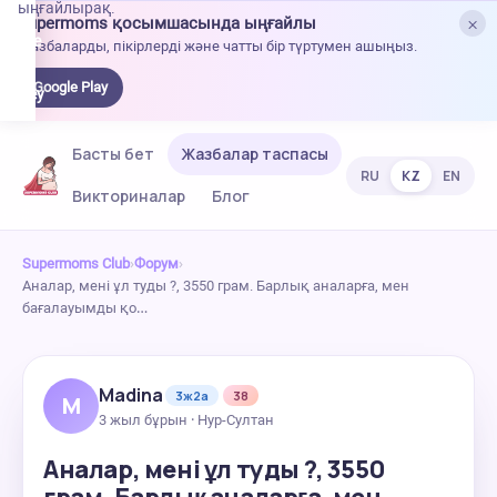
ыңғайлырақ.
×
Supermoms қосымшасында ыңғайлы
oogle
Жазбаларды, пікірлерді және чатты бір түртумен ашыңыз.
lay-
ден
Google Play
жүктеу
Басты бет
Жазбалар таспасы
RU
KZ
EN
Викториналар
Блог
Supermoms Club
›
Форум
›
Аналар, мені ұл туды ?, 3550 грам. Барлық аналарға, мен
бағалауымды қо…
Madina
3ж2а
38
M
3 жыл бұрын · Нур-Султан
Аналар, мені ұл туды ?, 3550