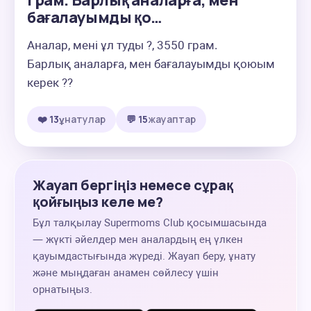
грам. Барлық аналарға, мен
бағалауымды қо…
Аналар, мені ұл туды ?, 3550 грам.

Барлық аналарға, мен бағалауымды қоюым 
керек ??
❤️ 13
ұнатулар
💬 15
жауаптар
Жауап бергіңіз немесе сұрақ
қойғыңыз келе ме?
Бұл талқылау Supermoms Club қосымшасында
— жүкті әйелдер мен аналардың ең үлкен
қауымдастығында жүреді. Жауап беру, ұнату
және мыңдаған анамен сөйлесу үшін
орнатыңыз.