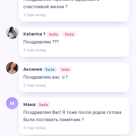
счастливой жизни ?
3 года назад
Katerina ?
9ж9а
3ж2а
Поздравляю ???
3 года назад
Аксиния
5ж2а
1ж6а
Поздравляю вас ☺️?
3 года назад
М
Мама
3ж6а
Поздравляю Вас! Я тоже после родов готова
была поставить памятник ?
3 года назад