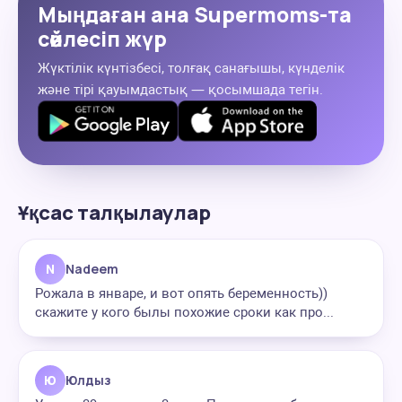
Мыңдаған ана Supermoms-та
сөйлесіп жүр
Жүктілік күнтізбесі, толғақ санағышы, күнделік
және тірі қауымдастық — қосымшада тегін.
Ұқсас талқылаулар
N
Nadeem
Рожала в январе, и вот опять беременность))
скажите у кого былы похожие сроки как про...
Ю
Юлдыз