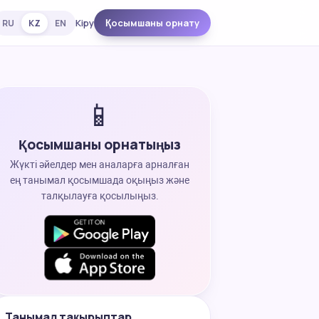
Кіру
Қосымшаны орнату
RU
KZ
EN
📱
Қосымшаны орнатыңыз
Жүкті әйелдер мен аналарға арналған
ең танымал қосымшада оқыңыз және
талқылауға қосылыңыз.
Танымал тақырыптар