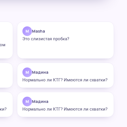
M
Masha
Это слизистая пробка?
лом
М
Мадина
Нормально ли КТГ? Имеются ли схватки?
М
Мадина
ки?
Нормально ли КТГ? Имеются ли схватки?