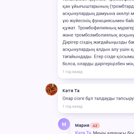
қан ұйығыштарының (тромбтард
асқынулардың дамуына әкелуі м
ұю жүйесінің функциясымен бай
құжат. Тромбофилияның мұрагер
және тромбоэмболиялық асқынула
Дәрігер сіздің жағдайыңызды ба
асқынулардың алдын алу үшін қ
тағайындады. Егер сізде қосы
болса, оларды дәрігеріңізбен мі
1 год назад
Катя Та
Олар сізге бұл талдауды тапсыру 
1 год назад
М
Мария
42
Катя Та,
Менің алғашқы бос