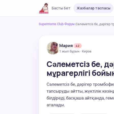
Басты бет
Жазбалар таспасы
Supermoms Club
›
Форум
›
Сәлеметсіз бе, дәрігер
Мария
42
1 жыл бұрын · Киров
Сәлеметсіз бе, д
мұрагерлігі бойы
Сәлеметсіз бе, дәрігер тромбоф
тапсыруды айтты, жүктілік кезінд
білдіреді, басқаша айтқанда, г
аталады.