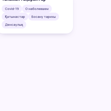
Covid-19
О наболевшем
Қатынастар
Босану тарихы
Денсаулық