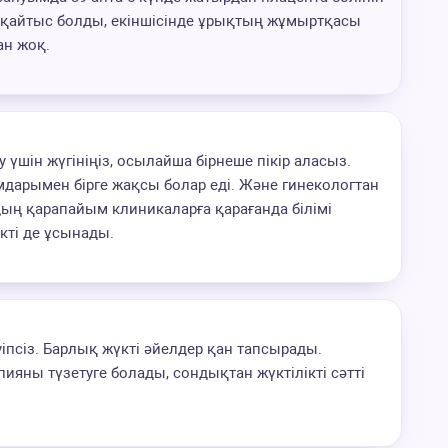
йін қайтыс болды, екіншісінде ұрықтың жұмыртқасы
ан жоқ.
 үшін жүгініңіз, осылайша бірнеше пікір аласыз.
дарымен бірге жақсы болар еді. Және гинекологтан
дың қарапайым клиникаларға қарағанда білімі
кті де ұсынады.
уіпсіз. Барлық жүкті әйелдер қан тапсырады.
ияны түзетуге болады, сондықтан жүктілікті сәтті