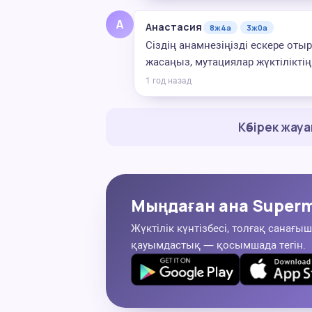
А
Анастасия
8ж4а
3ж0а
Сіздің анамнезіңізді ескере отыр
жасаңыз, мутациялар жүктіліктің 
1 год назад
Көбірек жау
Мыңдаған ана Superm
Жүктілік күнтізбесі, толғақ санағыш
қауымдастық — қосымшада тегін.