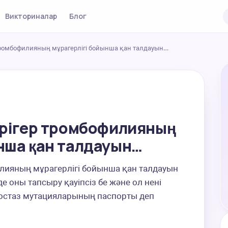
Викториналар
Блог
 тромбофилияның мұрагерлігі бойынша қан талдауын…
әрігер тромбофилияның
нша қан талдауын…
илияның мұрагерлігі бойынша қан талдауын 
е оны тапсыру қауіпсіз бе және ол нені 
емостаз мутацияларының паспорты деп 