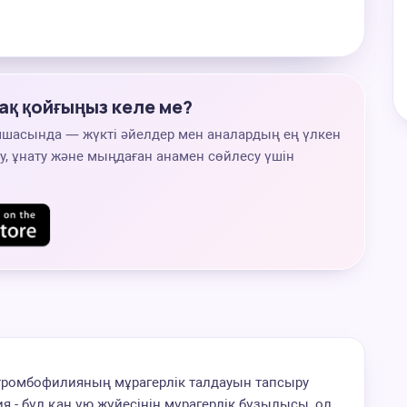
ақ қойғыңыз келе ме?
мшасында — жүкті әйелдер мен аналардың ең үлкен
, ұнату және мыңдаған анамен сөйлесу үшін
е тромбофилияның мұрагерлік талдауын тапсыру
я - бұл қан ұю жүйесінің мұрагерлік бұзылысы, ол