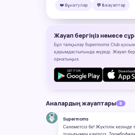
❤️ 0
ұнатулар
💬 6
жауаптар
Жауап бергіңіз немесе сұр
Бұл талқылау Supermoms Club қосы
қауымдастығында жүреді. Жауап беру
орнатыңыз.
Аналардың жауаптары
6
Supermoms
Сәлеметсіз бе! Жүктілік кезінд
толығымен қауіпсіз. Тромбофили