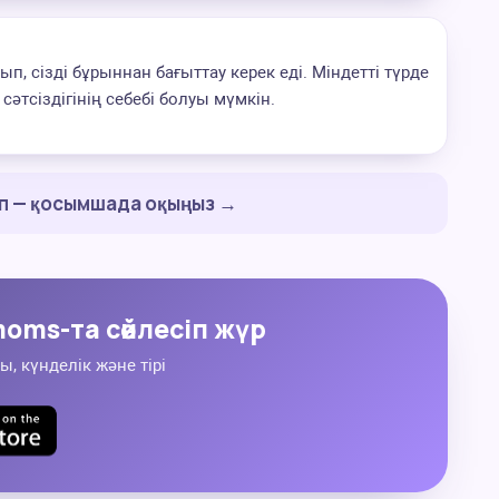
ып, сізді бұрыннан бағыттау керек еді. Міндетті түрде
сәтсіздігінің себебі болуы мүмкін.
ап — қосымшада оқыңыз →
oms-та сөйлесіп жүр
ы, күнделік және тірі