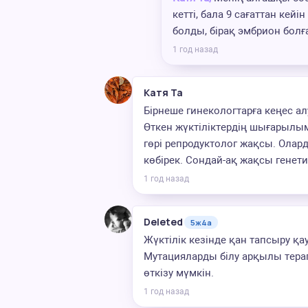
кетті, бала 9 сағаттан ке
болды, бірақ эмбрион болғ
1 год назад
Катя Та
Бірнеше гинекологтарға кеңес алу
Өткен жүктіліктердің шығарылым
гөрі репродуктолог жақсы. Олар
көбірек. Сондай-ақ жақсы генети
1 год назад
Deleted
5ж4а
Жүктілік кезінде қан тапсыру қа
Мутацияларды білу арқылы терап
өткізу мүмкін.
1 год назад