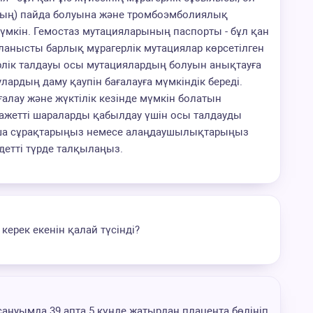
ың) пайда болуына және тромбоэмболиялық
үмкін. Гемостаз мутацияларының паспорты - бұл қан
ланысты барлық мұрагерлік мутациялар көрсетілген
лік талдауы осы мутациялардың болуын анықтауға
рдың даму қаупін бағалауға мүмкіндік береді.
ғалау және жүктілік кезінде мүмкін болатын
ажетті шараларды қабылдау үшін осы талдауды
мша сұрақтарыңыз немесе алаңдаушылықтарыңыз
ндетті түрде талқылаңыз.
керек екенін қалай түсінді?
ануымда 39 апта 5 күнде жатырдан плацента бөлініп