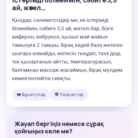
істерімді білмеймін, сәбиге 3,5
ай, жөтел…
Қыздар, сәлеметсіздер ме, не істерімді 
білмеймін, сәбиге 3,5 ай, жөтелі бар, бізге 
виферон, вибрукол, қызыл май майын 
тамызуға 2 тамшы, бірақ кедей бала жөтелін 
шығара алмайды, өкпесін тыңдап, таза деді, 
тек қызарғанын айтты, температурасыз, 
балғамнан массаж жасаймын, бірақ мүлдем 
көмектеспейтін сияқты.
❤️ 0
ұнатулар
💬 7
жауаптар
Жауап бергіңіз немесе сұрақ
қойғыңыз келе ме?