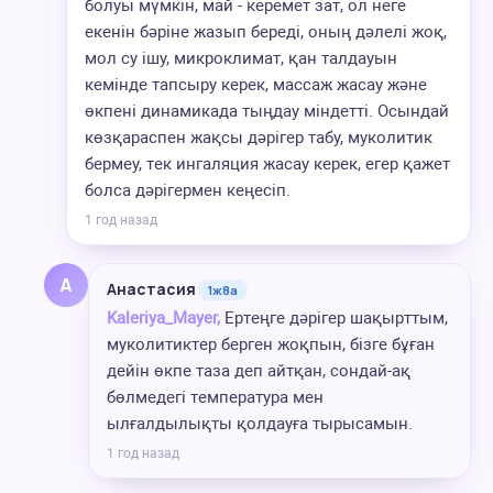
болуы мүмкін, май - керемет зат, ол неге
екенін бәріне жазып береді, оның дәлелі жоқ,
мол су ішу, микроклимат, қан талдауын
кемінде тапсыру керек, массаж жасау және
өкпені динамикада тыңдау міндетті. Осындай
көзқараспен жақсы дәрігер табу, муколитик
бермеу, тек ингаляция жасау керек, егер қажет
болса дәрігермен кеңесіп.
1 год назад
А
Анастасия
1ж8а
Kaleriya_Mayer,
Ертеңге дәрігер шақырттым,
муколитиктер берген жоқпын, бізге бұған
дейін өкпе таза деп айтқан, сондай-ақ
бөлмедегі температура мен
ылғалдылықты қолдауға тырысамын.
1 год назад