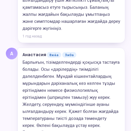
ылғалдандыру үшін жеткілікті сұйықтықты
қамтамасыз етуге тырысыңыз. Баланың
жалпы жағдайын бақылауды ұмытпаңыз
және симптомдар нашарлаған жағдайда дереу
дәрігерге жүгініңіз.
1 год назад
А
Анастасия
8ж4а
3ж0а
Барлығын, тізімделгендерді қоқысқа тастауға
болады. Осы «дәрілердің» тиімділігі
дәлелденбеген. Мұндай кішкентайлардың
мұрындарын дәріханалық кез келген тұзды
ерітіндімен немесе физиологиялық
ерітіндімен (шприцпен тамызу) жуу керек.
Желдету, серуендеу, мүмкіндігінше ауаны
ылғалдандыру керек. Қажет болған жағдайда
температураны тиісті дозада төмендету
керек. Өкпені бақылауда ұстау керек.