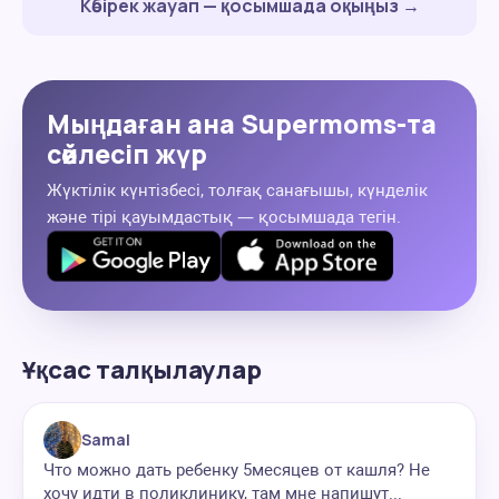
Көбірек жауап — қосымшада оқыңыз →
Мыңдаған ана Supermoms-та
сөйлесіп жүр
Жүктілік күнтізбесі, толғақ санағышы, күнделік
және тірі қауымдастық — қосымшада тегін.
Ұқсас талқылаулар
Samal
Что можно дать ребенку 5месяцев от кашля? Не
хочу идти в поликлинику, там мне напишут...