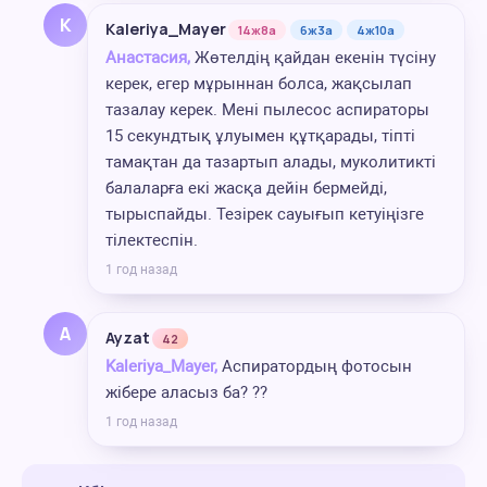
K
Kaleriya_Mayer
14ж8а
6ж3а
4ж10а
Анастасия,
Жөтелдің қайдан екенін түсіну
керек, егер мұрыннан болса, жақсылап
тазалау керек. Мені пылесос аспираторы
15 секундтық ұлуымен құтқарады, тіпті
тамақтан да тазартып алады, муколитикті
балаларға екі жасқа дейін бермейді,
тырыспайды. Тезірек сауығып кетуіңізге
тілектеспін.
1 год назад
A
Ayzat
42
Kaleriya_Mayer,
Аспиратордың фотосын
жібере аласыз ба? ??
1 год назад