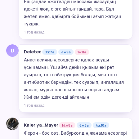
Ешқандай «жөтелден массаж» жасаудың
қажеті жоқ, сізге айтылғандай, таза. Бұл
жөтел емес, қабырға бойымен ағып жатқан
түкірік.
1 год назад
D
Deleted
3ж7а
4ж9а
1ж11а
Анастасияның сөздеріне құлақ асуды
ұсынамын. Үш айға дейін қызым екі рет
ауырып, тіпті обструкция болды, мен тіпті
антибиотик бермедім, тек суарып, ингаляция
жасап, мұрыннан шырышты сорып алдым.
Жиі еміздім дегенді айтамын.
1 год назад
Kaleriya_Mayer
14ж8а
6ж3а
4ж10а
Ферон - бос сөз, Вибурколдің жанама әсерлері