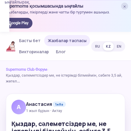
ыңғайлырақ.
×
Supermoms қосымшасында ыңғайлы
oogle
Жазбаларды, пікірлерді және чатты бір түртумен ашыңыз.
lay-
ден
Google Play
жүктеу
Басты бет
Жазбалар таспасы
RU
KZ
EN
Викториналар
Блог
Supermoms Club
›
Форум
›
Қыздар, сәлеметсіздер ме, не істерімді білмеймін, сәбиге 3,5 ай,
жөтел…
Анастасия
1ж8а
А
1 жыл бұрын · Актау
Қыздар, сәлеметсіздер ме, не