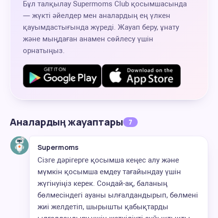
Бұл талқылау Supermoms Club қосымшасында
— жүкті әйелдер мен аналардың ең үлкен
қауымдастығында жүреді. Жауап беру, ұнату
және мыңдаған анамен сөйлесу үшін
орнатыңыз.
Аналардың жауаптары
7
Supermoms
Сізге дәрігерге қосымша кеңес алу және
мүмкін қосымша емдеу тағайындау үшін
жүгінуіңіз керек. Сондай-ақ, баланың
бөлмесіндегі ауаны ылғалдандырып, бөлмені
жиі желдетіп, шырышты қабықтарды