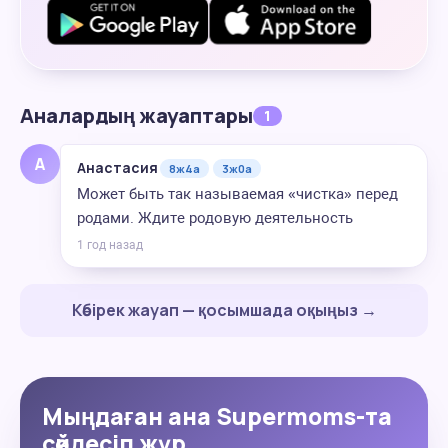
Аналардың жауаптары
1
А
Анастасия
8ж4а
3ж0а
Может быть так называемая «чистка» перед
родами. Ждите родовую деятельность
1 год назад
Көбірек жауап — қосымшада оқыңыз →
Мыңдаған ана Supermoms-та
сөйлесіп жүр