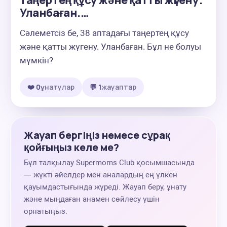
таңертең құсу және қатты жүгену.
Уланбаған.…
Сәлеметсіз бе, 38 аптадағы таңертең құсу 
және қатты жүгену. Уланбаған. Бұл не болуы 
мүмкін?
❤️ 0
ұнатулар
💬 1
жауаптар
Жауап бергіңіз немесе сұрақ
қойғыңыз келе ме?
Бұл талқылау Supermoms Club қосымшасында
— жүкті әйелдер мен аналардың ең үлкен
қауымдастығында жүреді. Жауап беру, ұнату
және мыңдаған анамен сөйлесу үшін
орнатыңыз.