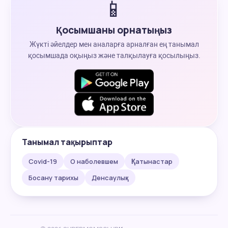
📱
Қосымшаны орнатыңыз
Жүкті әйелдер мен аналарға арналған ең танымал
қосымшада оқыңыз және талқылауға қосылыңыз.
Танымал тақырыптар
Covid-19
О наболевшем
Қатынастар
Босану тарихы
Денсаулық