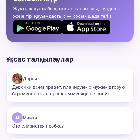
Жүктілік күнтізбесі, толғақ санағышы, күнделік
және тірі қауымдастық — қосымшада тегін.
Ұқсас талқылаулар
Дарья
Девочки всем привет, планируем с мужем вторую
беременность, в прошлом месяце не получ...
M
Masha
Это слизистая пробка?