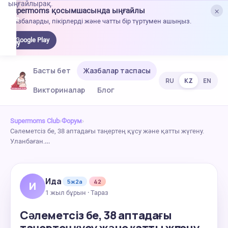
ыңғайлырақ.
×
Supermoms қосымшасында ыңғайлы
oogle
Жазбаларды, пікірлерді және чатты бір түртумен ашыңыз.
lay-
ден
Google Play
жүктеу
Басты бет
Жазбалар таспасы
RU
KZ
EN
Викториналар
Блог
Supermoms Club
›
Форум
›
Сәлеметсіз бе, 38 аптадағы таңертең құсу және қатты жүгену.
Уланбаған.…
Ида
5ж2а
42
И
1 жыл бұрын · Тараз
Сәлеметсіз бе, 38 аптадағы