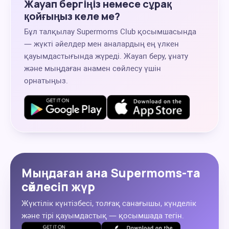
Жауап бергіңіз немесе сұрақ
қойғыңыз келе ме?
Бұл талқылау Supermoms Club қосымшасында
— жүкті әйелдер мен аналардың ең үлкен
қауымдастығында жүреді. Жауап беру, ұнату
және мыңдаған анамен сөйлесу үшін
орнатыңыз.
Мыңдаған ана Supermoms-та
сөйлесіп жүр
Жүктілік күнтізбесі, толғақ санағышы, күнделік
және тірі қауымдастық — қосымшада тегін.