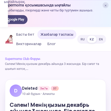
ыңғайлырақ.
×
Supermoms қосымшасында ыңғайлы
oogle
Жазбаларды, пікірлерді және чатты бір түртумен ашыңыз.
lay-
ден
Google Play
жүктеу
Басты бет
Жазбалар таспасы
RU
KZ
EN
Викториналар
Блог
Supermoms Club
›
Форум
›
Сәлем! Менің қызым декабрь айында 3 жасында. Бір сағат та
шығып кетсе,…
Deleted
3ж7а
37
D
10 ай бұрын · Алматы
Сәлем! Менің қызым декабрь