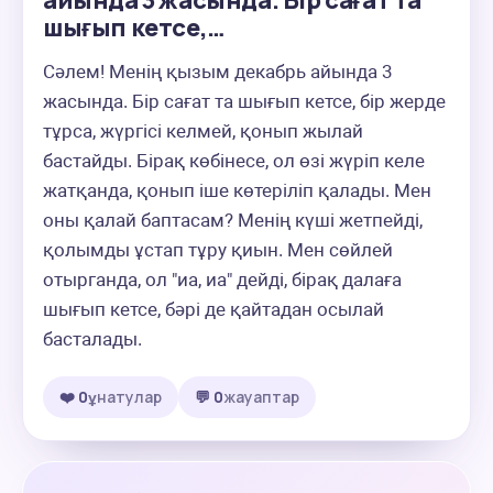
айында 3 жасында. Бір сағат та
шығып кетсе,…
Сәлем! Менің қызым декабрь айында 3 
жасында. Бір сағат та шығып кетсе, бір жерде 
тұрса, жүргісі келмей, қонып жылай 
бастайды. Бірақ көбінесе, ол өзі жүріп келе 
жатқанда, қонып іше көтеріліп қалады. Мен 
оны қалай баптасам? Менің күші жетпейді, 
қолымды ұстап тұру қиын. Мен сөйлей 
отырганда, ол "иа, иа" дейді, бірақ далаға 
шығып кетсе, бәрі де қайтадан осылай 
басталады.
❤️ 0
ұнатулар
💬 0
жауаптар