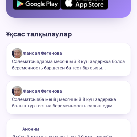
Ұқсас талқылаулар
Жансая Өтегенова
Сәлематсыздарма месячный 8 күн задержка болса
беременность бар деген ба тест бір сызы...
Жансая Өтегенова
Сәлематсызба менің месячный 8 күн задержка
болып тұр тест на беременноость салып едім...
Аноним