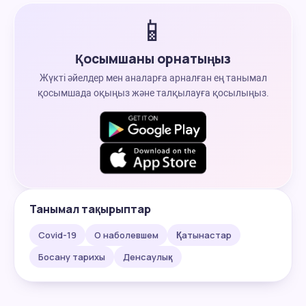
📱
Қосымшаны орнатыңыз
Жүкті әйелдер мен аналарға арналған ең танымал
қосымшада оқыңыз және талқылауға қосылыңыз.
Танымал тақырыптар
Covid-19
О наболевшем
Қатынастар
Босану тарихы
Денсаулық