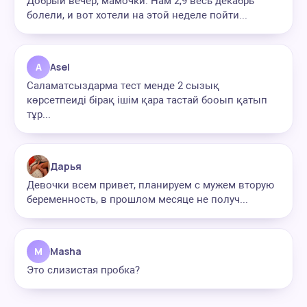
Добрый вечер, мамочки. Нам 2,9 весь декабрь
болели, и вот хотели на этой неделе пойти...
A
Asel
Саламатсыздарма тест менде 2 сызық
көрсетпеиді бірақ ішім қара тастай бооып қатып
тұр...
Дарья
Девочки всем привет, планируем с мужем вторую
беременность, в прошлом месяце не получ...
M
Masha
Это слизистая пробка?