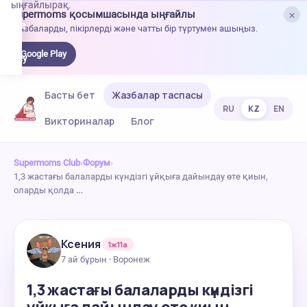
ыңғайлырақ.
×
Supermoms қосымшасында ыңғайлы
oogle
Жазбаларды, пікірлерді және чатты бір түртумен ашыңыз.
lay-
ден
Google Play
жүктеу
Басты бет
Жазбалар таспасы
RU
KZ
EN
Викториналар
Блог
Supermoms Club
›
Форум
›
1,3 жастағы балаларды күндізгі ұйқыға дайындау өте қиын,
оларды қолда …
Ксения
1ж11а
7 ай бұрын · Воронеж
1,3 жастағы балаларды күндізгі