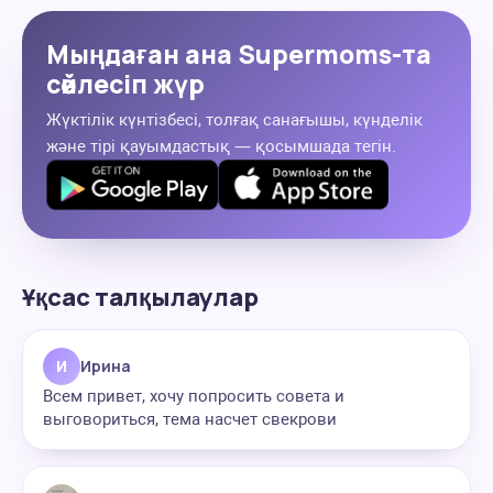
Мыңдаған ана Supermoms-та
сөйлесіп жүр
Жүктілік күнтізбесі, толғақ санағышы, күнделік
және тірі қауымдастық — қосымшада тегін.
Ұқсас талқылаулар
И
Ирина
Всем привет, хочу попросить совета и
выговориться, тема насчет свекрови