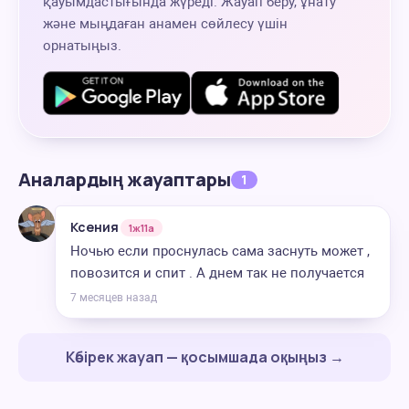
қауымдастығында жүреді. Жауап беру, ұнату
және мыңдаған анамен сөйлесу үшін
орнатыңыз.
Аналардың жауаптары
1
Ксения
1ж11а
Ночью если проснулась сама заснуть может ,
повозится и спит . А днем так не получается
7 месяцев назад
Көбірек жауап — қосымшада оқыңыз →