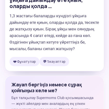
ұйқыға дайындау өте қиын,
оларды қолда …
1,3 жастағы балаларды күндізгі ұйқыға 
дайындау өте қиын, оларды қолда да, төсекте 
де жатқызу қиын. Бірақ ұйқы мен оянудың 
арасында 4 сағат өтеді, кейде аз ғана көп. 
Өздігінен ұйықтап кетуге үйреттіңіз бе, 
мысалы, баланы сипап жатқызу?
❤️ 0
ұнатулар
💬 1
жауаптар
Жауап бергіңіз немесе сұрақ
қойғыңыз келе ме?
Бұл талқылау Supermoms Club қосымшасында
— жүкті әйелдер мен аналардың ең үлкен