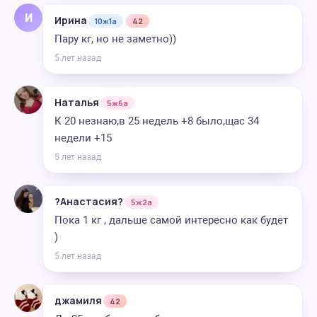
И
Ирина
10ж1а
42
Пару кг, но не заметно))
5 лет назад
Наталья
5ж6а
К 20 незнаю,в 25 недель +8 было,щас 34
недели +15
5 лет назад
?Анастасия?
5ж2а
Пока 1 кг , дальше самой интересно как будет
)
5 лет назад
джамиля
42