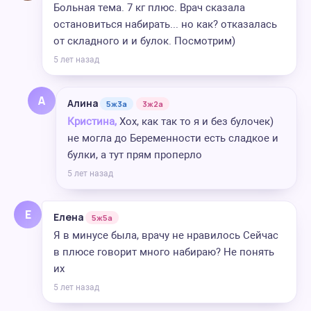
Больная тема. 7 кг плюс. Врач сказала
остановиться набирать... но как? отказалась
от складного и и булок. Посмотрим)
5 лет назад
А
Алина
5ж3а
3ж2а
Кристина,
Хох, как так то я и без булочек)
не могла до Беременности есть сладкое и
булки, а тут прям проперло
5 лет назад
Е
Елена
5ж5а
Я в минусе была, врачу не нравилось Сейчас
в плюсе говорит много набираю? Не понять
их
5 лет назад