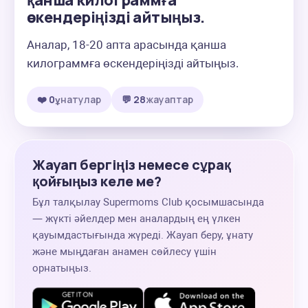
қанша килограммға
өскендеріңізді айтыңыз.
Аналар, 18-20 апта арасында қанша 
килограммға өскендеріңізді айтыңыз.
❤️ 0
ұнатулар
💬 28
жауаптар
Жауап бергіңіз немесе сұрақ
қойғыңыз келе ме?
Бұл талқылау Supermoms Club қосымшасында
— жүкті әйелдер мен аналардың ең үлкен
қауымдастығында жүреді. Жауап беру, ұнату
және мыңдаған анамен сөйлесу үшін
орнатыңыз.