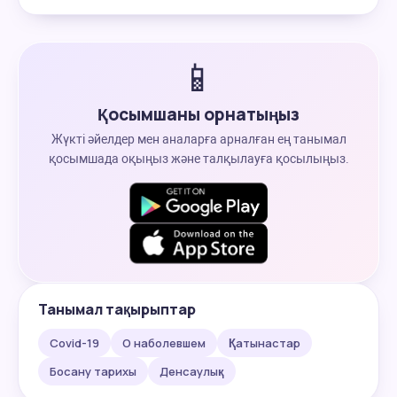
📱
Қосымшаны орнатыңыз
Жүкті әйелдер мен аналарға арналған ең танымал
қосымшада оқыңыз және талқылауға қосылыңыз.
Танымал тақырыптар
Covid-19
О наболевшем
Қатынастар
Босану тарихы
Денсаулық