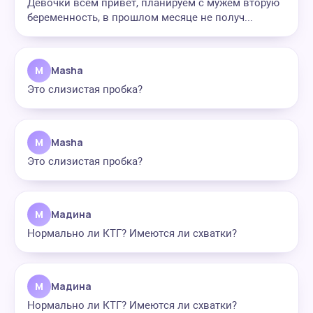
Девочки всем привет, планируем с мужем вторую
беременность, в прошлом месяце не получ...
M
Masha
Это слизистая пробка?
M
Masha
Это слизистая пробка?
М
Мадина
Нормально ли КТГ? Имеются ли схватки?
М
Мадина
Нормально ли КТГ? Имеются ли схватки?