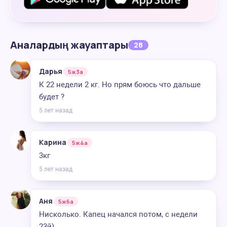
Аналардың жауаптары
28
Дарья
5ж3а
К 22 недели 2 кг. Но прям боюсь что дальше
будет ?
5 лет назад
Карина
5ж4а
3кг
5 лет назад
Аня
5ж6а
Нисколько. Капец начался потом, с недели
23й)