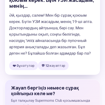
қоюым керек. Бүгін УЗИ жасадым,
менің…
Әй, қыздар, салем! Мен бір сұрақ қоюым 
керек. Бүгін УЗИ жасадым, менің 19-ші апта. 
Докторлардың айтуынша, бәрі сау. Мен 
қорытындыны оқып, соңғы бөлігінде, 
нәсілдің צוואר айналасында бір пупочный 
артерия анықталады деп жазылған. Бұл 
деген не? Бұлайша болған адамдар бар па?
❤️ 0
ұнатулар
💬 12
жауаптар
Жауап бергіңіз немесе сұрақ
қойғыңыз келе ме?
Бұл талқылау Supermoms Club қосымшасында