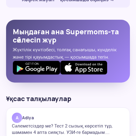
Мыңдаған ана Supermoms-та
сөйлесіп жүр
Жүктілік күнтізбесі, толғақ санағышы, күнделік
және тірі қауымдастық — қосымшада тегін.
Ұқсас талқылаулар
A
Adiya
Сәлеметсіздер ме? Тест 2 сызық көрсетіп тұр,
шамамен 4 апта сияқты. УЗИ-ге бармадым....