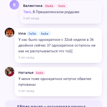
В
Валентина
19ж8а
5ж1а
Тако,
В Пришахтинском роддоме
5 лет назад
Inna
7ж11а
5ж6а
У нас было однократное с 32ой недели в 36
двойное сейчас 37 однократное осталось ни
как не распутываеться что то(((
5 лет назад
Наталья
5ж6а
У меня тоже однократное нетугое обвитие
пуповины
5 лет назад
Көбірек жауап — қосымшада оқыңыз →