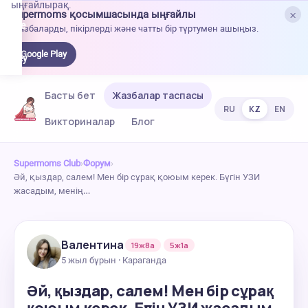
ыңғайлырақ.
×
Supermoms қосымшасында ыңғайлы
oogle
Жазбаларды, пікірлерді және чатты бір түртумен ашыңыз.
lay-
ден
Google Play
жүктеу
Басты бет
Жазбалар таспасы
RU
KZ
EN
Викториналар
Блог
Supermoms Club
›
Форум
›
Әй, қыздар, салем! Мен бір сұрақ қоюым керек. Бүгін УЗИ
жасадым, менің…
Валентина
19ж8а
5ж1а
5 жыл бұрын · Караганда
Әй, қыздар, салем! Мен бір сұрақ