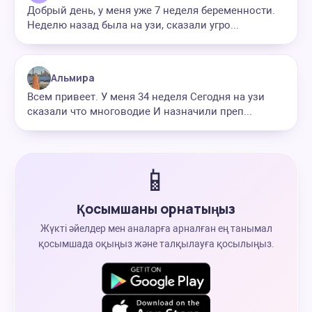
Добрый день, у меня уже 7 неделя беременности.
Неделю назад была на узи, сказали угро...
Альмира
Всем привеет. У меня 34 неделя Сегодня на узи
сказали что многоводие И назначили преп...
📱
Қосымшаны орнатыңыз
Жүкті әйелдер мен аналарға арналған ең танымал
қосымшада оқыңыз және талқылауға қосылыңыз.