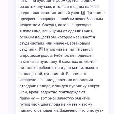
Петля на пуповине формируется в одном
из сотни случаев, и только в одних на 2000
родов возникает истинный узел. 2️⃣ Пуповина
прекрасно защищена особым желеобразным
веществом. Сосуды, которые проходят
в пуповине, защищены от сдавливания
особым веществом, которое называется
студенистым, или иначе «Вартановым
студнем». 3️⃣ Пуповина не натягивается
в процессе родов. Ребенок не подвешен
в матке за пуповину. В схватках движется
не только ребенок, но и дно матки, вместе
с плацентой, пуповиной. Бывает, что
кесарево сечение делают на основании
страдания плода, а увидев пуповину вокруг
шеи, врачи радостно подтверждают
причину — вот оно! Зачастую обвитие
пуповиной шеи плода не имеет к этому
никакого отношения. Замечено, что в потугах