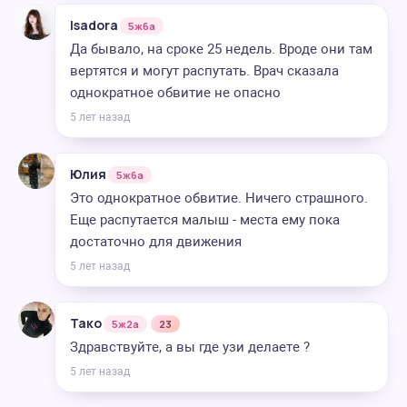
Isadora
5ж6а
Да бывало, на сроке 25 недель. Вроде они там
вертятся и могут распутать. Врач сказала
однократное обвитие не опасно
5 лет назад
Юлия
5ж6а
Это однократное обвитие. Ничего страшного.
Еще распутается малыш - места ему пока
достаточно для движения
5 лет назад
Тако
5ж2а
23
Здравствуйте, а вы где узи делаете ?
5 лет назад