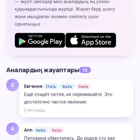
— жүкті әйелдер мен аналардың ең үлкен
қауымдастығында жүреді. Жауап беру, ұнату
және мыңдаған анамен сөйлесу үшін
орнатыңыз.
Аналардың жауаптары
12
Е
Евгения
17ж1а
8ж2а
5ж6а
Ещё спадёт петля, не переживайте. Это
достаточно частое явление.
5 лет назад
A
Ann
9ж0а
5ж2а
Пуповина обмоталась. До родов сто раз