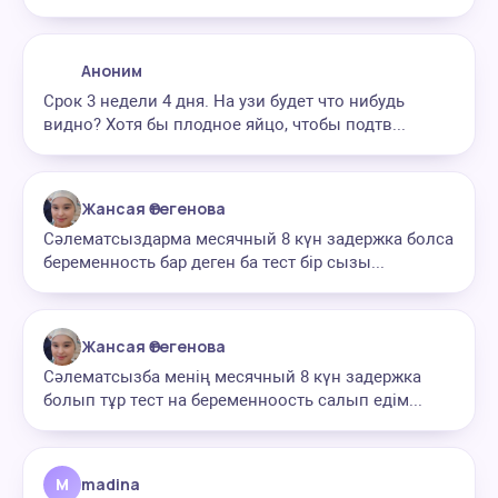
Аноним
Срок 3 недели 4 дня. На узи будет что нибудь
видно? Хотя бы плодное яйцо, чтобы подтв...
Жансая Өтегенова
Сәлематсыздарма месячный 8 күн задержка болса
беременность бар деген ба тест бір сызы...
Жансая Өтегенова
Сәлематсызба менің месячный 8 күн задержка
болып тұр тест на беременноость салып едім...
M
madina