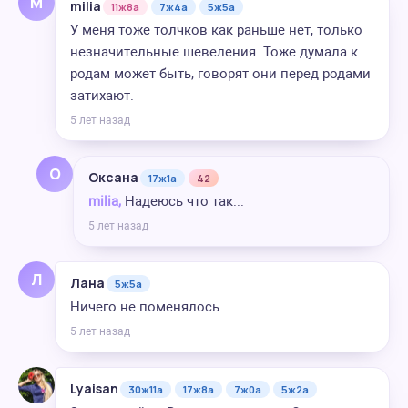
M
milia
11ж8а
7ж4а
5ж5а
У меня тоже толчков как раньше нет, только
незначительные шевеления. Тоже думала к
родам может быть, говорят они перед родами
затихают.
5 лет назад
О
Оксана
17ж1а
42
milia,
Надеюсь что так...
5 лет назад
Л
Лана
5ж5а
Ничего не поменялось.
5 лет назад
Lyaisan
30ж11а
17ж8а
7ж0а
5ж2а