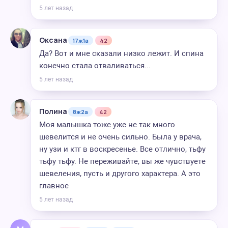
5 лет назад
Оксана
17ж1а
42
Да? Вот и мне сказали низко лежит. И спина
конечно стала отваливаться...
5 лет назад
Полина
8ж2а
42
Моя малышка тоже уже не так много
шевелится и не очень сильно. Была у врача,
ну узи и ктг в воскресенье. Все отлично, тьфу
тьфу тьфу. Не переживайте, вы же чувствуете
шевеления, пусть и другого характера. А это
главное
5 лет назад