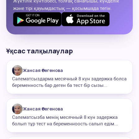
Жүктілік күнтізбесі, толғақ санағышы, күнделік
және тірі қауымдастық — қосымшада тегін.
Ұқсас талқылаулар
Жансая Өтегенова
Сәлематсыздарма месячный 8 күн задержка болса
беременность бар деген ба тест бір сызы...
Жансая Өтегенова
Сәлематсызба менің месячный 8 күн задержка
болып тұр тест на беременноость салып едім...