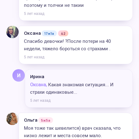
поэтому и толчки не такии
5 лет назад
Оксана
17ж1а
42
Спасибо девочки! ?После потери на 40
недели, тяжело бороться со страхами .
5 лет назад
И
Ирина
Оксана,
Какая знакомая ситуация... И
страхи одинаковые...
5 лет назад
Ольга
5ж5а
Моя тоже так шевелится) врач сказала, что
низко лежит и места совсем мало.