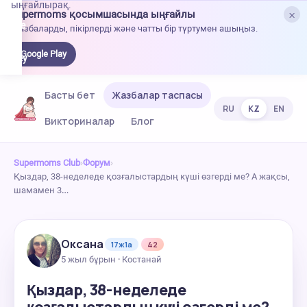
ыңғайлырақ.
×
Supermoms қосымшасында ыңғайлы
oogle
Жазбаларды, пікірлерді және чатты бір түртумен ашыңыз.
lay-
ден
Google Play
жүктеу
Басты бет
Жазбалар таспасы
RU
KZ
EN
Викториналар
Блог
Supermoms Club
›
Форум
›
Қыздар, 38-неделеде қозғалыстардың күші өзгерді ме? А жақсы,
шамамен 3…
Оксана
17ж1а
42
5 жыл бұрын · Костанай
Қыздар, 38-неделеде