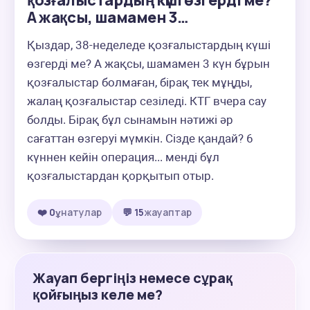
қозғалыстардың күші өзгерді ме?
А жақсы, шамамен 3…
Қыздар, 38-неделеде қозғалыстардың күші 
өзгерді ме? А жақсы, шамамен 3 күн бұрын 
қозғалыстар болмаған, бірақ тек мұңды, 
жалаң қозғалыстар сезіледі. КТГ вчера сау 
болды. Бірақ бұл сынамын нәтижі әр 
сағаттан өзгеруі мүмкін. Сізде қандай? 6 
күннен кейін операция... менді бұл 
қозғалыстардан қорқытып отыр.
❤️ 0
ұнатулар
💬 15
жауаптар
Жауап бергіңіз немесе сұрақ
қойғыңыз келе ме?