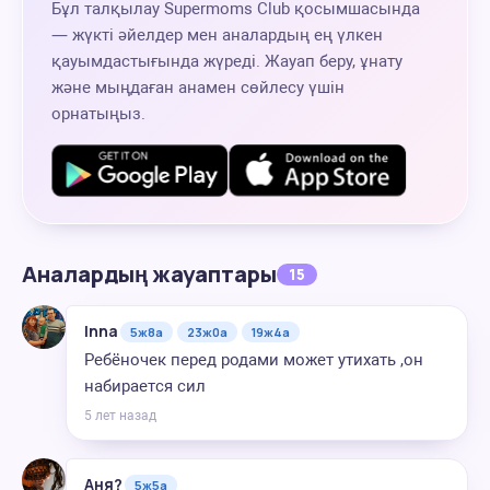
Бұл талқылау Supermoms Club қосымшасында
— жүкті әйелдер мен аналардың ең үлкен
қауымдастығында жүреді. Жауап беру, ұнату
және мыңдаған анамен сөйлесу үшін
орнатыңыз.
Аналардың жауаптары
15
Inna
5ж8а
23ж0а
19ж4а
Ребёночек перед родами может утихать ,он
набирается сил
5 лет назад
Аня?
5ж5а