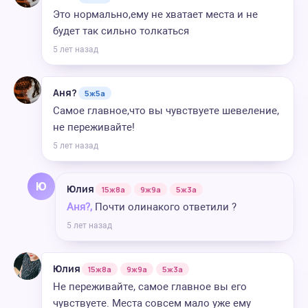
Это нормально,ему не хватает места и не
будет так сильно толкаться
5 лет назад
Аня?
5ж5а
Самое главное,что вы чувствуете шевеление,
не переживайте!
5 лет назад
Ю
Юлия
15ж8а
9ж9а
5ж3а
Аня?,
Почти олинакого ответили ?
5 лет назад
Юлия
15ж8а
9ж9а
5ж3а
Не переживайте, самое главное вы его
чувствуете. Места совсем мало уже ему