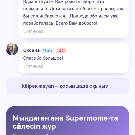
Здравствуйте. Вам рожать скоро. Это
нормально. Дети затихают ближе к родам, как
бы сил набираются... Природа обо всем уже
позаботилась! Всего Вам доброго!
5 лет назад
Оксана
17ж1а
42
Спасибо большое!
5 лет назад
Көбірек жауап — қосымшада оқыңыз →
Мыңдаған ана Supermoms-та
сөйлесіп жүр