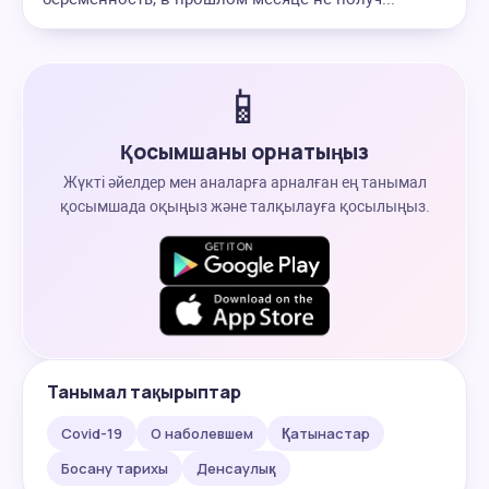
📱
Қосымшаны орнатыңыз
Жүкті әйелдер мен аналарға арналған ең танымал
қосымшада оқыңыз және талқылауға қосылыңыз.
Танымал тақырыптар
Covid-19
О наболевшем
Қатынастар
Босану тарихы
Денсаулық