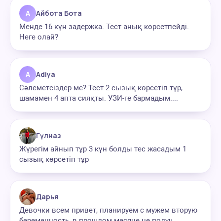
А
Айбота Бота
Менде 16 күн задержка. Тест анық көрсетпейді.
Неге олай?
A
Adiya
Сәлеметсіздер ме? Тест 2 сызық көрсетіп тұр,
шамамен 4 апта сияқты. УЗИ-ге бармадым....
Гүлназ
Жүрегім айнып тұр 3 күн болды тес жасадым 1
сызық көрсетіп тұр
Дарья
Девочки всем привет, планируем с мужем вторую
беременность, в прошлом месяце не получ...