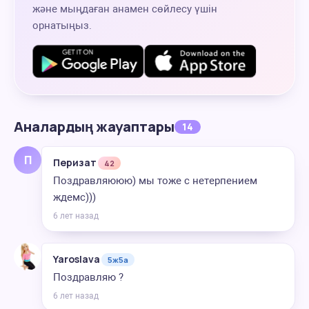
және мыңдаған анамен сөйлесу үшін
орнатыңыз.
Аналардың жауаптары
14
П
Перизат
42
Поздравляююю) мы тоже с нетерпением
ждемс)))
6 лет назад
Yaroslava
5ж5а
Поздравляю ?
6 лет назад