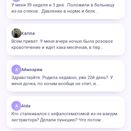
У меня 39 неделя и 3 дня . Положили в больницу
из-за отеков . Давление в норме и белк...
Karina
Всем привет. У меня вчера ночью была розовое
кровотечение и идет кака месячная, в пер...
А
Аймээрим
Здравствуйте. Родила недавно, уже 22й день?. У
меня дочка, по ночам вообще не спит, и...
A
Aida
Кто сталкивался с кефалогематомой из-за вакуум
экстрактора? Делали пункцию? Что потом...