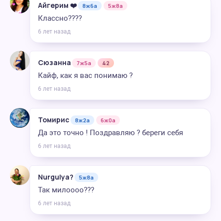
Айгерим ❤️
8ж6а
5ж8а
Классно????
6 лет назад
Сюзанна
7ж5а
42
Кайф, как я вас понимаю ?
6 лет назад
Томирис
8ж2а
6ж0а
Да это точно ! Поздравляю ? береги себя
6 лет назад
Nurgulya?
5ж8а
Так милоооо???
6 лет назад