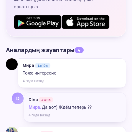
орнатыңыз.
Аналардың жауаптары
4
Мира
4ж10а
Тоже интересно
4 года назад
D
Dina
4ж11а
Мира,
Да вот) Ждём теперь ??
4 года назад