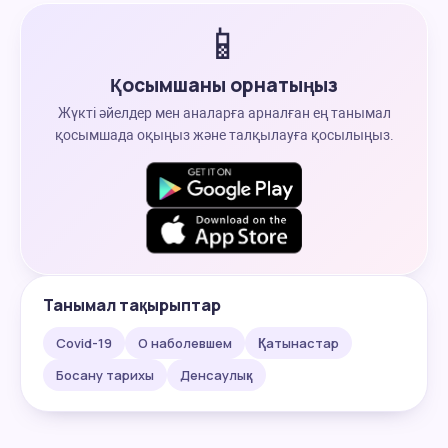
📱
Қосымшаны орнатыңыз
Жүкті әйелдер мен аналарға арналған ең танымал
қосымшада оқыңыз және талқылауға қосылыңыз.
Танымал тақырыптар
Covid-19
О наболевшем
Қатынастар
Босану тарихы
Денсаулық