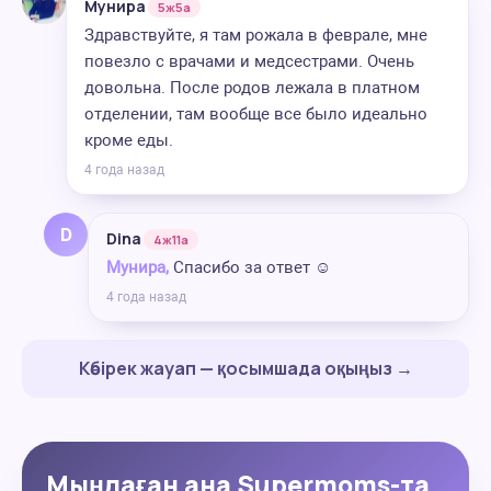
Мунира
5ж5а
Здравствуйте, я там рожала в феврале, мне
повезло с врачами и медсестрами. Очень
довольна. После родов лежала в платном
отделении, там вообще все было идеально
кроме еды.
4 года назад
D
Dina
4ж11а
Мунира,
Спасибо за ответ ☺️
4 года назад
Көбірек жауап — қосымшада оқыңыз →
Мыңдаған ана Supermoms-та