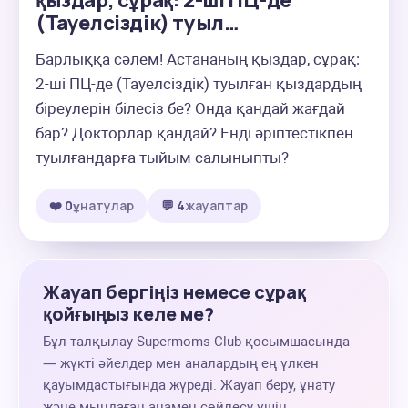
қыздар, сұрақ: 2-ші ПЦ-де
(Тауелсіздік) туыл…
Барлыққа сәлем! Астананың қыздар, сұрақ: 
2-ші ПЦ-де (Тауелсіздік) туылған қыздардың 
біреулерін білесіз бе? Онда қандай жағдай 
бар? Докторлар қандай? Енді әріптестікпен 
туылғандарға тыйым салыныпты?
❤️ 0
ұнатулар
💬 4
жауаптар
Жауап бергіңіз немесе сұрақ
қойғыңыз келе ме?
Бұл талқылау Supermoms Club қосымшасында
— жүкті әйелдер мен аналардың ең үлкен
қауымдастығында жүреді. Жауап беру, ұнату
және мыңдаған анамен сөйлесу үшін