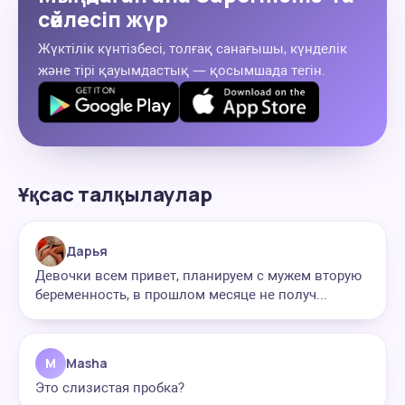
сөйлесіп жүр
Жүктілік күнтізбесі, толғақ санағышы, күнделік
және тірі қауымдастық — қосымшада тегін.
Ұқсас талқылаулар
Дарья
Девочки всем привет, планируем с мужем вторую
беременность, в прошлом месяце не получ...
M
Masha
Это слизистая пробка?