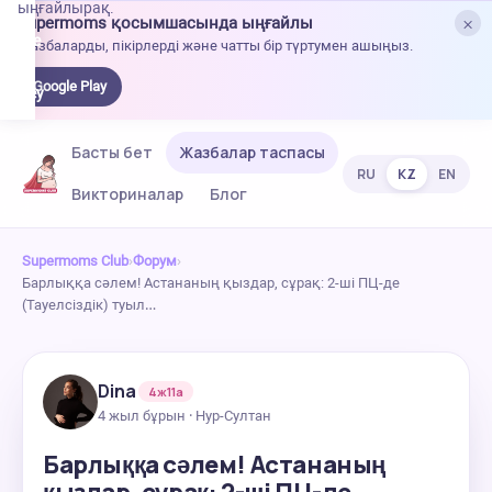
ыңғайлырақ.
×
Supermoms қосымшасында ыңғайлы
oogle
Жазбаларды, пікірлерді және чатты бір түртумен ашыңыз.
lay-
ден
Google Play
жүктеу
Басты бет
Жазбалар таспасы
RU
KZ
EN
Викториналар
Блог
Supermoms Club
›
Форум
›
Барлыққа сәлем! Астананың қыздар, сұрақ: 2-ші ПЦ-де
(Тауелсіздік) туыл…
Dina
4ж11а
4 жыл бұрын · Нур-Султан
Барлыққа сәлем! Астананың