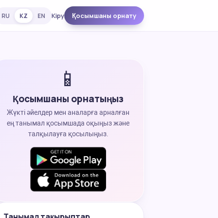
Кіру
Қосымшаны орнату
RU
KZ
EN
📱
Қосымшаны орнатыңыз
Жүкті әйелдер мен аналарға арналған
ең танымал қосымшада оқыңыз және
талқылауға қосылыңыз.
Танымал тақырыптар