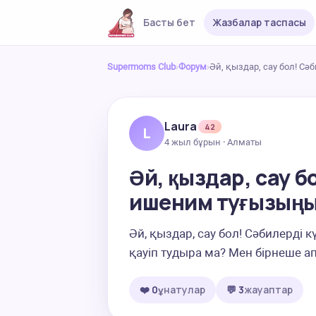
Басты бет
Жазбалар таспасы
Supermoms Club
›
Форум
›
Әй, қыздар, сау бол! Сә
Laura
42
L
4 жыл бұрын · Алматы
Әй, қыздар, сау б
ишеним туғызыңы
Әй, қыздар, сау бол! Сәбилерді к
қауіп тудыра ма? Мен бірнеше а
❤️ 0
ұнатулар
💬 3
жауаптар