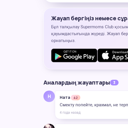
Жауап бергіңіз немесе сұр
Бұл талқылау Supermoms Club қосы
қауымдастығында жүреді. Жауап беру
орнатыңыз.
Аналардың жауаптары
3
Н
Ната
42
Смекту попейте, крахмал, не тер
4 года назад