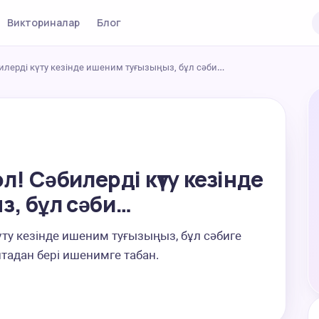
Викториналар
Блог
билерді күту кезінде ишеним туғызыңыз, бұл сәби…
ол! Сәбилерді күту кезінде
з, бұл сәби…
үту кезінде ишеним туғызыңыз, бұл сәбиге 
птадан бері ишенимге табан.