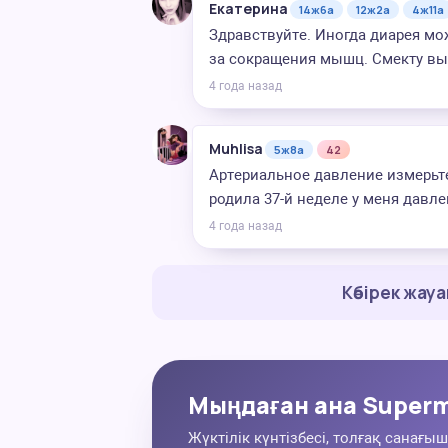
Екатерина
14ж6а
12ж2а
4ж11а
Здравствуйте. Иногда диарея мо
за сокращения мышц. Смекту вы
4 года назад
Muhlisa
5ж8а
42
Артериальное давление измерьте
родила 37-й неделе у меня дав
4 года назад
Көбірек жау
Мыңдаған ана Superm
Жүктілік күнтізбесі, толғақ санағыш