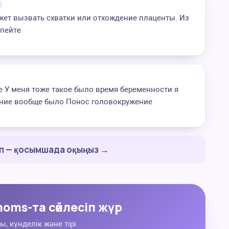
жет вызвать схватки или отхождение плаценты. Из
пейте
 У меня тоже такое было время беременности я
ление вообще было Понос головокружение
ап — қосымшада оқыңыз →
oms-та сөйлесіп жүр
ы, күнделік және тірі