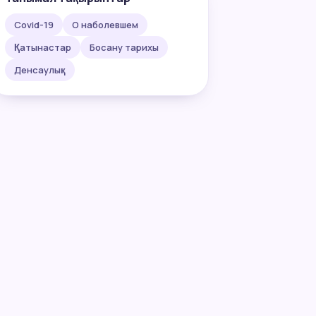
Covid-19
О наболевшем
Қатынастар
Босану тарихы
Денсаулық