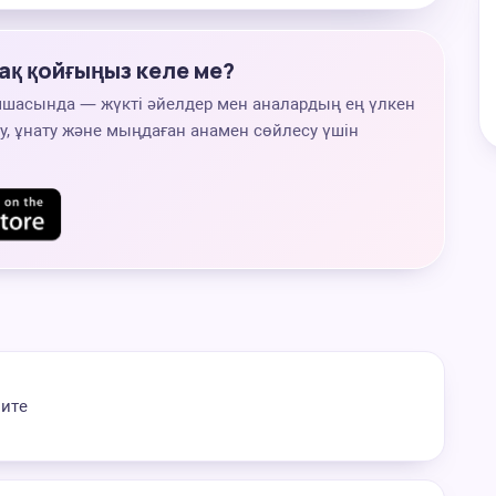
ақ қойғыңыз келе ме?
мшасында — жүкті әйелдер мен аналардың ең үлкен
, ұнату және мыңдаған анамен сөйлесу үшін
пите