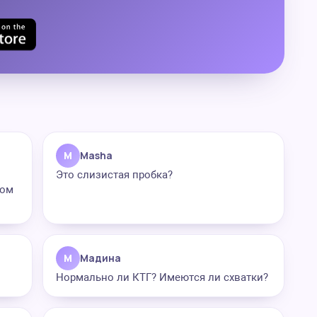
M
Masha
Это слизистая пробка?
лом
М
Мадина
Нормально ли КТГ? Имеются ли схватки?