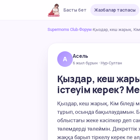
Басты бет
Жазбалар таспасы
Supermoms Club
›
Форум
›
Қыздар, кеш жарық. Кім 
Асель
А
6 жыл бұрын · Нур-Султан
Қыздар, кеш жарық
істеуім керек? М
Қыздар, кеш жарық. Кім біледі ме
тұрып, осында бақылаудамын. Бі
облыстағы жеке кәсіпкер деп са
төлемдерді төлеймін. Декреттік
жаққа барып тіркелу керек пе ә