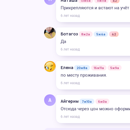
Наташа
13ж5а
11ж11а
42
Прикрепляются и встают на учёт
6 лет назад
Ботагоз
8ж2а
5ж4а
42
Да
6 лет назад
Елена
20ж8а
16ж11а
5ж9а
по месту проживания.
6 лет назад
А
Айгерим
7ж10а
6ж0а
Отсюда через цон можно оформит
6 лет назад