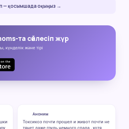
ап — қосымшада оқыңыз →
oms-та сөйлесіп жүр
ы, күнделік және тірі
Аноним
яшки
Токсикоз почти прошел и живот почти не
ару
тянет даже грудь немного спала , хотя