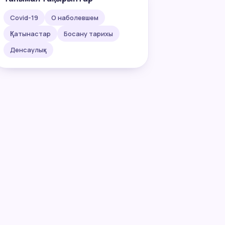
Covid-19
О наболевшем
Қатынастар
Босану тарихы
Денсаулық