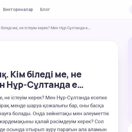
Викториналар
Блог
біледі ме, не істеуім керек? Мен Нұр-Сұлтанда е…
. Кім біледі ме, не
ен Нұр-Сұлтанда е…
, не істеуім керек? Мен Нұр-Сұлтанда есепке 
рақ менде шаруа қожалығы бар, оны басқа 
науға болады. Онда зейнетақы мен әлеуметтік 
 жәрдемақыны қалай рәсімдеуім керек? Сол 
лде осында отырып ауру парағын ала аламын 