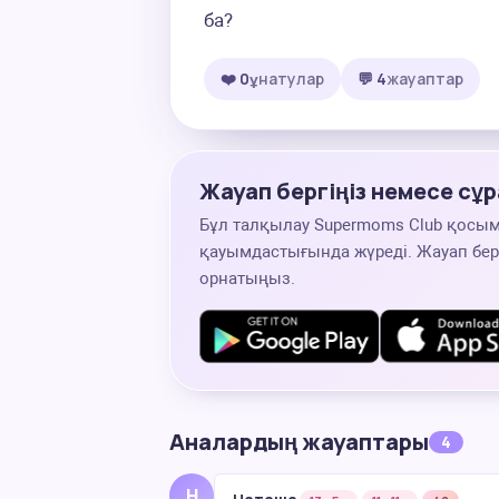
ба?
❤️ 0
ұнатулар
💬 4
жауаптар
Жауап бергіңіз немесе сұр
Бұл талқылау Supermoms Club қосы
қауымдастығында жүреді. Жауап беру
орнатыңыз.
Аналардың жауаптары
4
Н