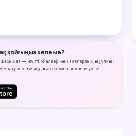
ақ қойғыңыз келе ме?
мшасында — жүкті әйелдер мен аналардың ең үлкен
, ұнату және мыңдаған анамен сөйлесу үшін