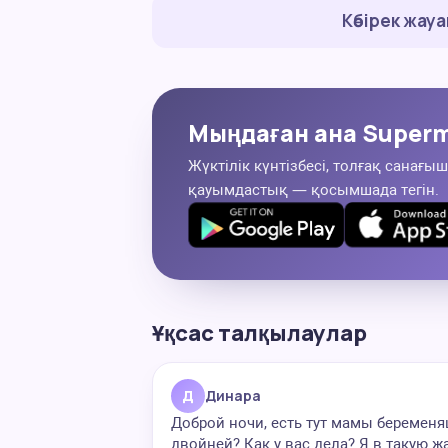
Көбірек жау
Мыңдаған ана Superm
Жүктілік күнтізбесі, толғақ санағыш
қауымдастық — қосымшада тегін.
Ұқсас талқылаулар
Д
Динара
Доброй ночи, есть тут мамы беремен
двойней? Как у вас дела? Я в такую ж