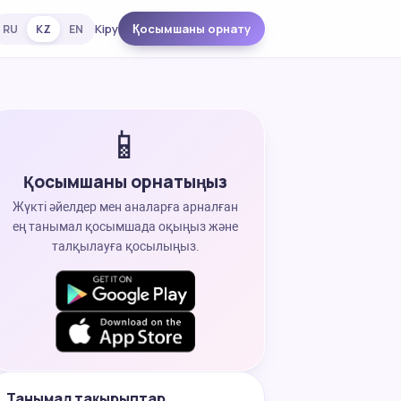
Кіру
Қосымшаны орнату
RU
KZ
EN
📱
Қосымшаны орнатыңыз
Жүкті әйелдер мен аналарға арналған
ең танымал қосымшада оқыңыз және
талқылауға қосылыңыз.
Танымал тақырыптар