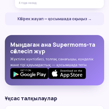
4 года назад
Көбірек жауап — қосымшада оқыңыз →
Мыңдаған ана Supermoms-та
сөйлесіп жүр
Жүктілік күнтізбесі, толғақ санағышы, күнделік
және тірі қауымдастық — қосымшада тегін.
Ұқсас талқылаулар