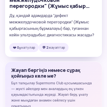
межжелудочковой
перегородки" (Жұмыс қабыр…
Дұ, қандай адамдарда "дефект 
межжелудочковой перегородки" (Жұмыс 
қабырғасының бұрмалауы) бар, туғаннан 
кейін ультрадыбыс диагностикасы жасады?
❤️ 0
ұнатулар
💬 2
жауаптар
Жауап бергіңіз немесе сұрақ
қойғыңыз келе ме?
Бұл талқылау Supermoms Club қосымшасында
— жүкті әйелдер мен аналардың ең үлкен
қауымдастығында жүреді. Жауап беру, ұнату
және мыңдаған анамен сөйлесу үшін
орнатыңыз.