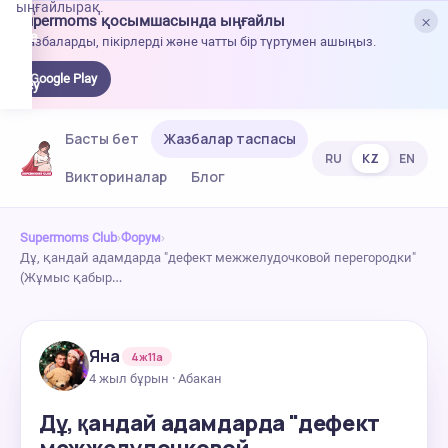
ыңғайлырақ.
×
Supermoms қосымшасында ыңғайлы
oogle
Жазбаларды, пікірлерді және чатты бір түртумен ашыңыз.
lay-
ден
Google Play
жүктеу
Басты бет
Жазбалар таспасы
RU
KZ
EN
Викториналар
Блог
Supermoms Club
›
Форум
›
Дұ, қандай адамдарда "дефект межжелудочковой перегородки"
(Жұмыс қабыр…
Яна
4ж11а
4 жыл бұрын · Абакан
Дұ, қандай адамдарда "дефект