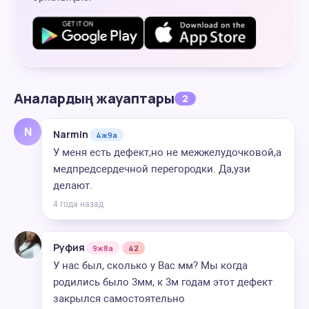
Аналардың жауаптары
2
N
Narmin
4ж9а
У меня есть дефект,но не межжелудочковой,а
медпредсердечной перегородки. Да,узи
делают.
4 года назад
Руфия
9ж8а
42
У нас был, сколько у Вас мм? Мы когда
родились было 3мм, к 3м годам этот дефект
закрылся самостоятельно