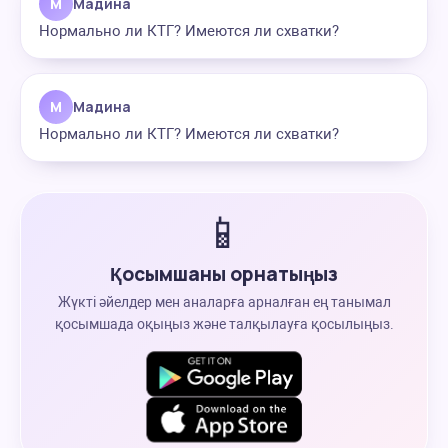
М
Мадина
Нормально ли КТГ? Имеются ли схватки?
М
Мадина
Нормально ли КТГ? Имеются ли схватки?
📱
Қосымшаны орнатыңыз
Жүкті әйелдер мен аналарға арналған ең танымал
қосымшада оқыңыз және талқылауға қосылыңыз.