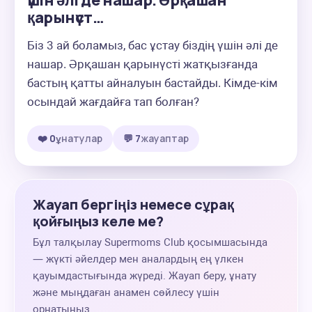
үшін әлі де нашар. Әрқашан
қарынүст…
Біз 3 ай боламыз, бас ұстау біздің үшін әлі де 
нашар. Әрқашан қарынүсті жатқызғанда 
бастың қатты айналуын бастайды. Кімде-кім 
осындай жағдайға тап болған?
❤️ 0
ұнатулар
💬 7
жауаптар
Жауап бергіңіз немесе сұрақ
қойғыңыз келе ме?
Бұл талқылау Supermoms Club қосымшасында
— жүкті әйелдер мен аналардың ең үлкен
қауымдастығында жүреді. Жауап беру, ұнату
және мыңдаған анамен сөйлесу үшін
орнатыңыз.