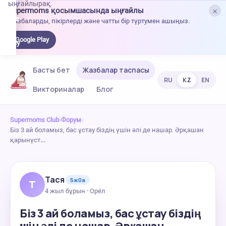
ыңғайлырақ.
×
Supermoms қосымшасында ыңғайлы
oogle
Жазбаларды, пікірлерді және чатты бір түртумен ашыңыз.
lay-
ден
Google Play
жүктеу
Басты бет
Жазбалар таспасы
RU
KZ
EN
Викториналар
Блог
Supermoms Club
›
Форум
›
Біз 3 ай боламыз, бас ұстау біздің үшін әлі де нашар. Әрқашан
қарынүст…
Тася
5ж0а
Т
4 жыл бұрын · Орёл
Біз 3 ай боламыз, бас ұстау біздің