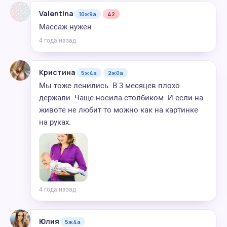
Valentina
10ж9а
42
Массаж нужен
4 года назад
Кристина
5ж4а
2ж0а
Мы тоже ленились. В 3 месяцев плохо
держали. Чаще носила столбиком. И если на
животе не любит то можно как на картинке
на руках.
4 года назад
Юлия
5ж4а