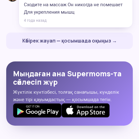
Сходите на массаж Он никогда не помешает
Для укрепления мышц
4 года назад
Көбірек жауап — қосымшада оқыңыз →
Мыңдаған ана Supermoms-та
сөйлесіп жүр
Жүктілік күнтізбесі, толғақ санағышы, күнделік
және тірі қауымдастық — қосымшада тегін.