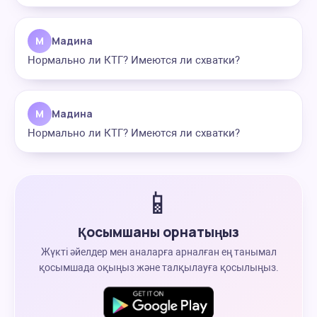
М
Мадина
Нормально ли КТГ? Имеются ли схватки?
М
Мадина
Нормально ли КТГ? Имеются ли схватки?
📱
Қосымшаны орнатыңыз
Жүкті әйелдер мен аналарға арналған ең танымал
қосымшада оқыңыз және талқылауға қосылыңыз.