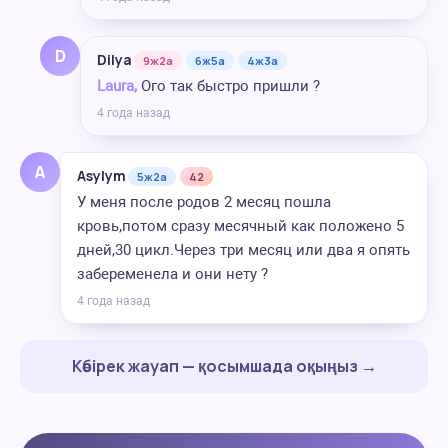
D
Dilya
9ж2а
6ж5а
4ж3а
Laura,
Ого так быстро пришли ?
4 года назад
A
Asylym
5ж2а
42
У меня после родов 2 месяц пошла
кровь,потом сразу месячный как положено 5
дней,30 цикл.Через три месяц или два я опять
забеременела и они нету ?
4 года назад
Көбірек жауап — қосымшада оқыңыз →