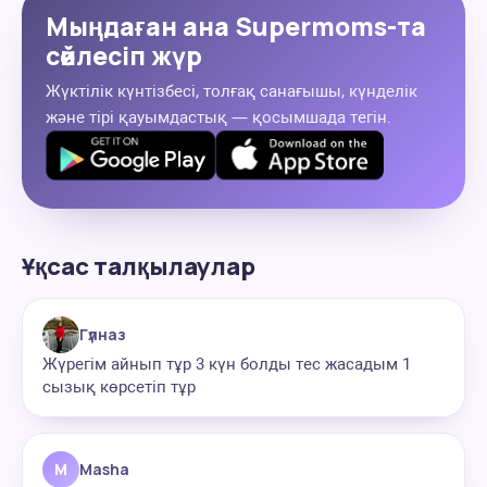
Мыңдаған ана Supermoms-та
сөйлесіп жүр
Жүктілік күнтізбесі, толғақ санағышы, күнделік
және тірі қауымдастық — қосымшада тегін.
Ұқсас талқылаулар
Гүлназ
Жүрегім айнып тұр 3 күн болды тес жасадым 1
сызық көрсетіп тұр
M
Masha