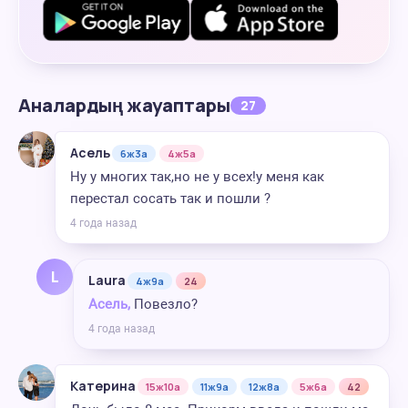
Аналардың жауаптары
27
Асель
6ж3а
4ж5а
Ну у многих так,но не у всех!у меня как
перестал сосать так и пошли ?
4 года назад
L
Laura
4ж9а
24
Асель,
Повезло?
4 года назад
Катерина
15ж10а
11ж9а
12ж8а
5ж6а
42