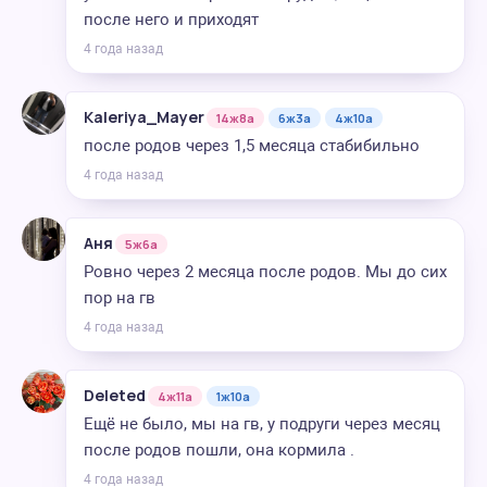
после него и приходят
4 года назад
Kaleriya_Mayer
14ж8а
6ж3а
4ж10а
после родов через 1,5 месяца стабибильно
4 года назад
Аня
5ж6а
Ровно через 2 месяца после родов. Мы до сих
пор на гв
4 года назад
Deleted
4ж11а
1ж10а
Ещё не было, мы на гв, у подруги через месяц
после родов пошли, она кормила .
4 года назад