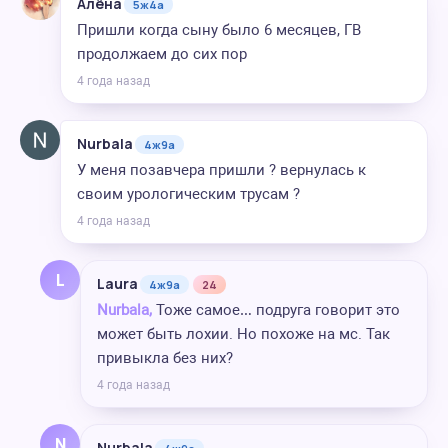
Алёна
5ж4а
Пришли когда сыну было 6 месяцев, ГВ
продолжаем до сих пор
4 года назад
Nurbala
4ж9а
У меня позавчера пришли ? вернулась к
своим урологическим трусам ?
4 года назад
L
Laura
4ж9а
24
Nurbala,
Тоже самое… подруга говорит это
может быть лохии. Но похоже на мс. Так
привыкла без них?
4 года назад
N
Nurbala