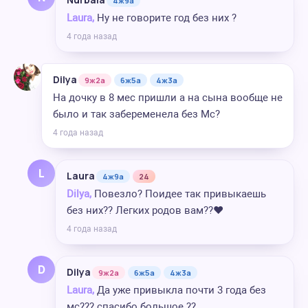
4ж9а
Laura,
Ну не говорите год без них ?
4 года назад
Dilya
9ж2а
6ж5а
4ж3а
На дочку в 8 мес пришли а на сына вообще не
было и так забеременела без Мс?
4 года назад
L
Laura
4ж9а
24
Dilya,
Повезло? Поидее так привыкаешь
без них?? Легких родов вам??❤️
4 года назад
D
Dilya
9ж2а
6ж5а
4ж3а
Laura,
Да уже привыкла почти 3 года без
мс??? спасибо большое ??