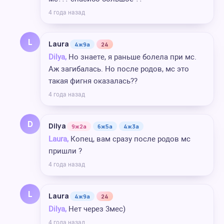
4 года назад
L
Laura
4ж9а
24
Dilya,
Но знаете, я раньше болела при мс.
Аж загибалась. Но после родов, мс это
такая фигня оказалась??
4 года назад
D
Dilya
9ж2а
6ж5а
4ж3а
Laura,
Копец, вам сразу после родов мс
пришли ?
4 года назад
L
Laura
4ж9а
24
Dilya,
Нет через 3мес)
4 года назад