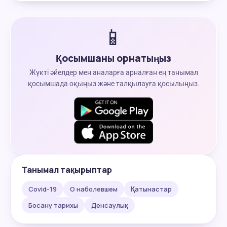
📱
Қосымшаны орнатыңыз
Жүкті әйелдер мен аналарға арналған ең танымал
қосымшада оқыңыз және талқылауға қосылыңыз.
Танымал тақырыптар
Covid-19
О наболевшем
Қатынастар
Босану тарихы
Денсаулық