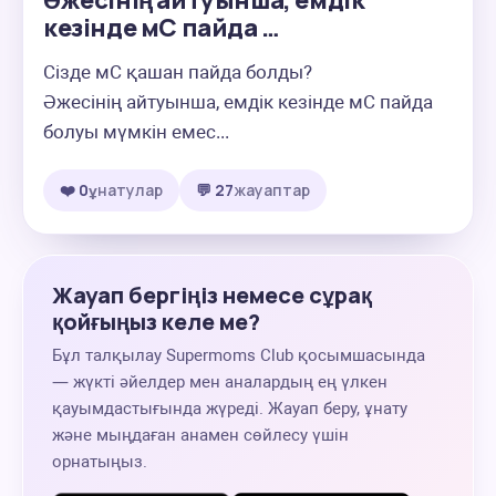
Әжесінің айтуынша, емдік
кезінде мС пайда …
Сізде мС қашан пайда болды?

Әжесінің айтуынша, емдік кезінде мС пайда 
болуы мүмкін емес...
❤️ 0
ұнатулар
💬 27
жауаптар
Жауап бергіңіз немесе сұрақ
қойғыңыз келе ме?
Бұл талқылау Supermoms Club қосымшасында
— жүкті әйелдер мен аналардың ең үлкен
қауымдастығында жүреді. Жауап беру, ұнату
және мыңдаған анамен сөйлесу үшін
орнатыңыз.