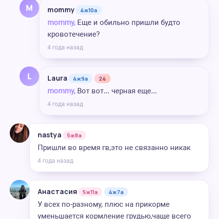
M
mommy
4ж10а
mommy,
Еще и обильно пришли будто
кровотечение?
4 года назад
L
Laura
4ж9а
24
mommy,
Вот вот… черная еще…
4 года назад
nastya
5ж8а
Пришли во время гв,это не связанно никак
4 года назад
Анастасия
5ж11а
4ж7а
У всех по-разному, плюс на прикорме
уменьшается кормление грудью,чаще всего