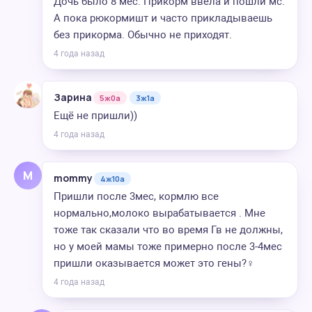
Дочь было 8 мес. Прикорм ввела и пошли мс.
А пока рюкормишт и часто прикладываешь
без прикорма. Обычно не приходят.
4 года назад
Зарина
5ж0а
3ж1а
Ещё не пришли))
4 года назад
M
mommy
4ж10а
Пришли после 3мес, кормлю все
нормально,молоко вырабатывается . Мне
тоже так сказали что во время Гв не должны,
но у моей мамы тоже примерно после 3-4мес
пришли оказывается может это гены?‍♀️
4 года назад