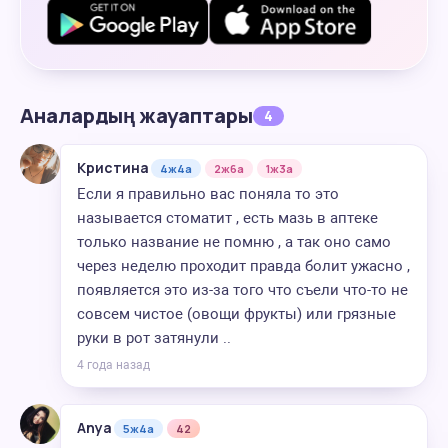
Аналардың жауаптары
4
Кристина
4ж4а
2ж6а
1ж3а
Если я правильно вас поняла то это
называется стоматит , есть мазь в аптеке
только название не помню , а так оно само
через неделю проходит правда болит ужасно ,
появляется это из-за того что съели что-то не
совсем чистое (овощи фрукты) или грязные
руки в рот затянули ..
4 года назад
Anya
5ж4а
42