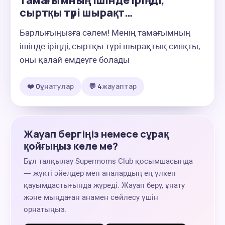
тамағымның ішінде іріңді,
сыртқы түрі шырақт…
Барлығыңызға сәлем! Менің тамағымның 
ішінде іріңді, сыртқы түрі шырақтық сияқты, 
оны қалай емдеуге болады
❤️ 0
ұнатулар
💬 4
жауаптар
Жауап бергіңіз немесе сұрақ
қойғыңыз келе ме?
Бұл талқылау Supermoms Club қосымшасында
— жүкті әйелдер мен аналардың ең үлкен
қауымдастығында жүреді. Жауап беру, ұнату
және мыңдаған анамен сөйлесу үшін
орнатыңыз.