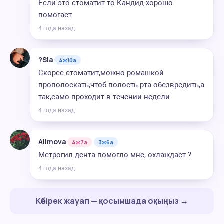
Если это стоматит то Кандид хорошо
помогает
4 года назад
?Sia
4ж10а
Скорее стоматит,можно ромашкой
прополоскать,чтоб полость рта обезвредить,а
так,само проходит в течении недели
4 года назад
Alimova
4ж7а
3ж6а
Метрогил дента помогло мне, охлаждает ?
4 года назад
Көбірек жауап — қосымшада оқыңыз →