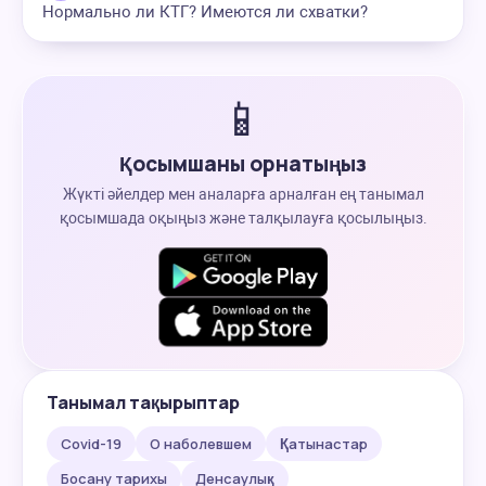
Нормально ли КТГ? Имеются ли схватки?
📱
Қосымшаны орнатыңыз
Жүкті әйелдер мен аналарға арналған ең танымал
қосымшада оқыңыз және талқылауға қосылыңыз.
Танымал тақырыптар
Covid-19
О наболевшем
Қатынастар
Босану тарихы
Денсаулық