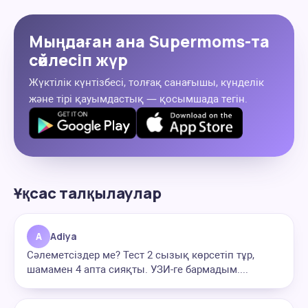
Мыңдаған ана Supermoms-та
сөйлесіп жүр
Жүктілік күнтізбесі, толғақ санағышы, күнделік
және тірі қауымдастық — қосымшада тегін.
Ұқсас талқылаулар
A
Adiya
Сәлеметсіздер ме? Тест 2 сызық көрсетіп тұр,
шамамен 4 апта сияқты. УЗИ-ге бармадым....