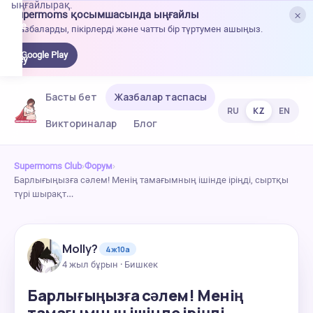
ыңғайлырақ.
×
Supermoms қосымшасында ыңғайлы
oogle
Жазбаларды, пікірлерді және чатты бір түртумен ашыңыз.
lay-
ден
Google Play
жүктеу
Басты бет
Жазбалар таспасы
RU
KZ
EN
Викториналар
Блог
Supermoms Club
›
Форум
›
Барлығыңызға сәлем! Менің тамағымның ішінде іріңді, сыртқы
түрі шырақт…
Molly?
4ж10а
4 жыл бұрын · Бишкек
Барлығыңызға сәлем! Менің