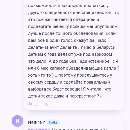
возможность проконсультироваться у
другого специалиста или специалистов , тк
это все же считается операцией и
подвергать ребёнку всяким манипуляциям
лучше после точного обследования. Если
вам все в один голос скажут да, надо
делать- значит делайте . У нас в Беларуси
деткам с года делают уже под наркозом
это дело. А до года без.. единственное , с 4
или 6 мес капают обездоливающие капли (
хоть что то ) .. поэтому прислушайтесь у
своему сердцу и сделайте правильный
выбор) все будет хорошо! Я читала , что
детки такое даже и перерастают ?‍♀️
4 года назад
N
Nadira ?
4ж8а
Екатерина,
Да мне тоже говорили что