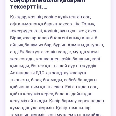
соң офтальмологқа барып
тексерттік.…
Қыздар, көзінің көзіне күдіктенген соң 
офтальмологқа барып тексерттік. Толық 
тексеруден өтті, көзінің ауытқуы жоқ екен. 
Бірақ жас арналар бітелгені анықталды. 6 
айлық баламыз бар, бұрын Алматыда тұрып, 
енді Екібастұзға көшіп келдік, мұнда үнемі 
жел соғады, көшкеннен кейін баланың көзі 
қышыды, біз тек қатты шай сүртіп жүрдік. 
Астанадағы РДО-да зондтау жасауға 
тырысты, бірақ болмады, себебі баладағы 
қабықша тым қатты екен. Екі аптадан соң 
қайта келуіміз керек, баланы дайындап 
келуіміз айтылды. Қазір бармау керек пе деп 
күмәндануда жүрмін. Қазір тамшылар 
тамызып жүрміз, көзі мүлдем қышымайды. 