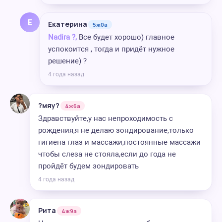
Е
Екатерина
5ж0а
Nadira ?,
Все будет хорошо) главное
успокоится , тогда и придёт нужное
решение) ?
4 года назад
?мяу?
4ж6а
Здравствуйте,у нас непроходимость с
рождения,я не делаю зондирование,только
гигиена глаз и массажи,постоянные массажи
чтобы слеза не стояла,если до года не
пройдёт будем зондировать
4 года назад
Рита
4ж9а