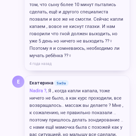
том, что сыну более 10 минут пытались
сделать, ещё и другого специалиста
позвали и все же не смогли. Сейчас капли
капаем , вовсе не киснут глазки. И нам
говорили что гной должен выходить, но
уже 5 день но ничего не выходить ??‍♀️
Поэтому я и сомневаюсь, необходимо ли
мучать ребёнка ??‍♀️
4 года назад
Е
Екатерина
5ж0а
Nadira ?,
Я , когда капли капала, тоже
ничего не было, а как курс проходили, все
возвращалось.. массаж вы делаете ? Мне ,
к сожалению, не правильно показали ..
поэтому пришлось делать зондирование ..
с нами ещё мамочка была с похожей как у
вас ситуацией, но малышу все сделали,