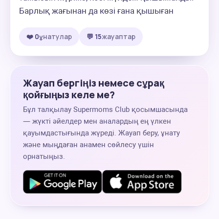
Барлық жағынан да көзі ғана қышыған
❤️ 0
ұнатулар
💬 15
жауаптар
Жауап бергіңіз немесе сұрақ
қойғыңыз келе ме?
Бұл талқылау Supermoms Club қосымшасында
— жүкті әйелдер мен аналардың ең үлкен
қауымдастығында жүреді. Жауап беру, ұнату
және мыңдаған анамен сөйлесу үшін
орнатыңыз.