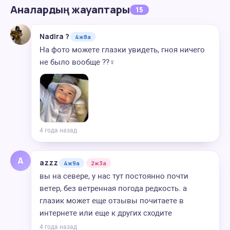
Аналардың жауаптары
15
Nadira ?
4ж8а
На фото можете глазки увидеть, гноя ничего
не было вообще ??‍♀️
4 года назад
A
azzz
4ж9а
2ж3а
вы на севере, у нас тут постоянно почти
ветер, без ветренная погода редкость. а
глазик может еще отзывы почитаете в
интернете или еще к других сходите
4 года назад