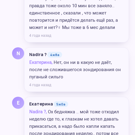
правда тоже около 10 мин все заняло..
единственное , сказали , что может
повторится и придётся делать ещё раз, а
может и нет?‍♀️ Мы тоже в 6 мес делали
4 года назад
N
Nadira ?
4ж8а
Екатерина,
Нет, он ни в какую не даёт,
после не сложившегося зондирования он
пуганый сильго
4 года назад
Е
Екатерина
5ж0а
Nadira ?,
Ох бедняжка .. мой тоже отходил
неделю где то, к глазкам не хотел давать
прикасаться, а надо было капли капать
после зондирования неделю.. потом все