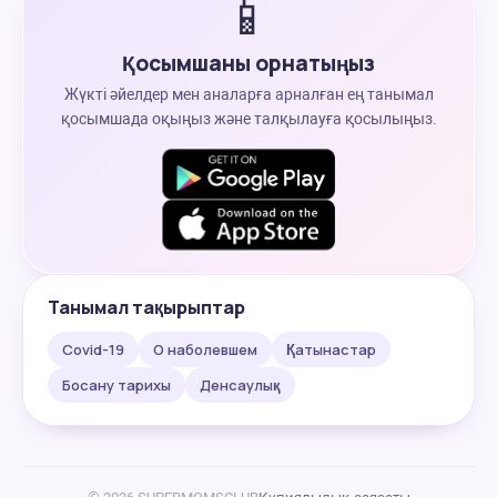
📱
Қосымшаны орнатыңыз
Жүкті әйелдер мен аналарға арналған ең танымал
қосымшада оқыңыз және талқылауға қосылыңыз.
Танымал тақырыптар
Covid-19
О наболевшем
Қатынастар
Босану тарихы
Денсаулық