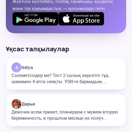
Жүктілік күнтізбесі, толғақ санағышы, күнделік
және тірі қауымдастық — қосымшада тегін.
Ұқсас талқылаулар
A
Adiya
Сәлеметсіздер ме? Тест 2 сызық көрсетіп тұр,
шамамен 4 апта сияқты. УЗИ-ге бармадым....
Дарья
Девочки всем привет, планируем с мужем вторую
беременность, в прошлом месяце не получ...