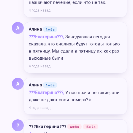
назначают лечение, если что не так.
4 года назад
А
Алина
4ж6а
???Екатерина???,
Заведующая сегодня
сказала, что анализы будут готовы только
в пятницу. Мы сдали в пятницу их, как раз
выходные были
4 года назад
А
Алина
4ж6а
???Екатерина???,
У нас врачи не такие, они
даже не дают свои номера?‍♀️
4 года назад
?
???Екатерина???
4ж8а
13ж7а