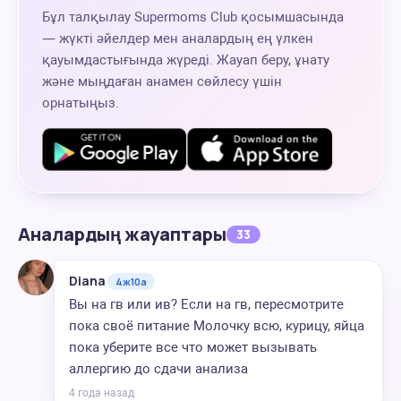
Бұл талқылау Supermoms Club қосымшасында
— жүкті әйелдер мен аналардың ең үлкен
қауымдастығында жүреді. Жауап беру, ұнату
және мыңдаған анамен сөйлесу үшін
орнатыңыз.
Аналардың жауаптары
33
Diana
4ж10а
Вы на гв или ив? Если на гв, пересмотрите
пока своё питание Молочку всю, курицу, яйца
пока уберите все что может вызывать
аллергию до сдачи анализа
4 года назад