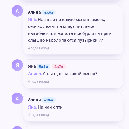
А
Алина
4ж6а
Яна,
Не знаю на какую менять смесь,
сейчас лежит на мне, спит, весь
выгибается, в животе все бурлит и прям
слышно как хлопаются пузырики ??
4 года назад
Я
Яна
5ж5а
4ж3а
Алина,
А вы щас на какой смеси?
4 года назад
А
Алина
4ж6а
Яна,
На нан опти
4 года назад