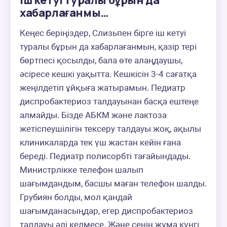
іш кетуі туралы бұрын да
хабарлағанмы…
Кеңес беріңіздер, Слизьпен бірге іш кетуі 
туралы бұрын да хабарлағанмын, қазір тері 
бөртпесі қосылды, бала өте алаңдаушы, 
әсіресе кешкі уақытта. Кешкісін 3-4 сағатқа 
жеңілдетіп ұйқыға жатырамын. Педиатр 
диспробактериоз талдауынан басқа ештеңе 
алмайды. Бізде АБКМ және лактоза 
жетіспеушілігін тексеру талдауы жоқ, ақылы 
клиникаларда тек үш жастан кейін ғана 
береді. Педиатр полисорбті тағайындады. 
Министрлікке телефон шалып 
шағымдандым, басшы маған телефон шалды. 
Грубиян болды, мол қандай 
шағымданасыңдар, егер диспробактериоз 
талдауы әлі келмесе. Және сенің жұма күнгі 