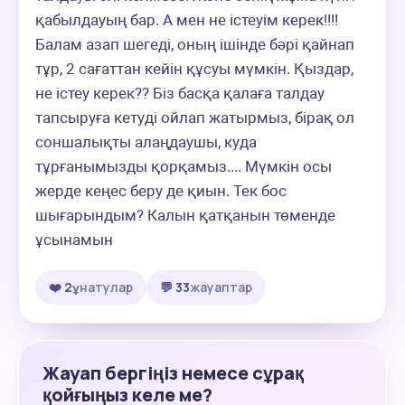
қабылдауың бар. А мен не істеуім керек!!!! 
Балам азап шегеді, оның ішінде бәрі қайнап 
тұр, 2 сағаттан кейін құсуы мүмкін. Қыздар, 
не істеу керек?? Біз басқа қалаға талдау 
тапсыруға кетуді ойлап жатырмыз, бірақ ол 
соншалықты алаңдаушы, куда 
тұрғанымызды қорқамыз.... Мүмкін осы 
жерде кеңес беру де қиын. Тек бос 
шығарындым? Калын қатқанын төменде 
ұсынамын
❤️ 2
ұнатулар
💬 33
жауаптар
Жауап бергіңіз немесе сұрақ
қойғыңыз келе ме?