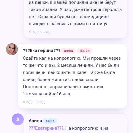
из венки, в нашей поликлинике не берут
такой анализ. У нас даже гастроэнтеролога
нет. Сказали будем по телемедицине
выходить на связь с ними в пятницу
4 года назад
???Екатерина???
4ж8а
13ж7а
Сдайте кал на копрологию. Мы прошли через
то же, что и вы. 2 месяца лечили. У нас были
повышены лейкоциты в кале. Так же была
слизь, болел животик, плохо спали.
Постоянно капризничали, в животике
"атомная война" была.
4 года назад
А
Алина
4ж6а
???Екатерина???,
На копрологию и на