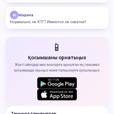
М
Мадина
Нормально ли КТГ? Имеются ли схватки?
📱
Қосымшаны орнатыңыз
Жүкті әйелдер мен аналарға арналған ең танымал
қосымшада оқыңыз және талқылауға қосылыңыз.
Танымал тақырыптар