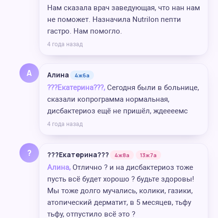
Нам сказала врач заведующая, что нан нам
не поможет. Назначила Nutrilon пепти
гастро. Нам помогло.
4 года назад
А
Алина
4ж6а
???Екатерина???,
Сегодня были в больнице,
сказали копрограмма нормальная,
дисбактериоз ещё не пришёл, ждеееемс
4 года назад
?
???Екатерина???
4ж8а
13ж7а
Алина,
Отлично ? и на дисбактериоз тоже
пусть всё будет хорошо ? будьте здоровы!
Мы тоже долго мучались, колики, газики,
атопический дерматит, в 5 месяцев, тьфу
тьфу, отпустило всё это ?