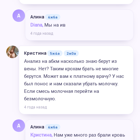
А
Алина
4ж6а
Diana,
Мы на ив
4 года назад
Кристина
5ж4а
2ж0а
Анализ на абкм насколько знаю берут из
вены. Нет? Таким крохам брать не многие
берутся. Может вам к платному врачу? У нас
был понос и нам сказали убрать молочку.
Если смесь молочная перейти на
безмолочную.
4 года назад
А
Алина
4ж6а
Кристина,
Нам уже много раз брали кровь