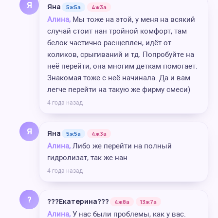
Я
Яна
5ж5а
4ж3а
Алина,
Мы тоже на этой, у меня на всякий
случай стоит нан тройной комфорт, там
белок частично расщеплен, идёт от
коликов, срыгиваний и тд. Попробуйте на
неё перейти, она многим деткам помогает.
Знакомая тоже с неё начинала. Да и вам
легче перейти на такую же фирму смеси)
4 года назад
Я
Яна
5ж5а
4ж3а
Алина,
Либо же перейти на полный
гидролизат, так же нан
4 года назад
?
???Екатерина???
4ж8а
13ж7а
Алина,
У нас были проблемы, как у вас.