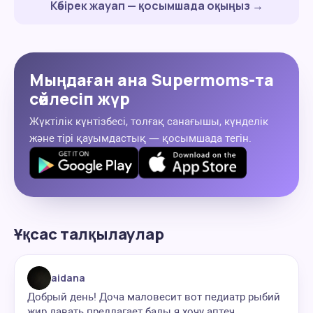
Көбірек жауап — қосымшада оқыңыз →
Мыңдаған ана Supermoms-та
сөйлесіп жүр
Жүктілік күнтізбесі, толғақ санағышы, күнделік
және тірі қауымдастық — қосымшада тегін.
Ұқсас талқылаулар
aidana
Добрый день! Доча маловесит вот педиатр рыбий
жир давать предлагает бады я хочу аптеч...