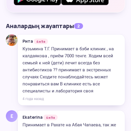
Аналардың жауаптары
2
Рита
4ж9а
Кузьмина Т.Г. Принимает в бэби клиник , на
калдаякова , приём 7000 тенге. Ходим всей
семьей к ней (дети) лечит всегда без
антибиотиков ?? принимает в экстренных
случаях Сходите понаблюдайтесь может
понравиться вам В клинике есть все
специалисты и лаборатория своя
4 года назад
E
Ekaterina
4ж9а
Принимает в Рахате на Абая Чапаева, так же