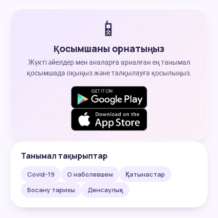
📱
Қосымшаны орнатыңыз
Жүкті әйелдер мен аналарға арналған ең танымал
қосымшада оқыңыз және талқылауға қосылыңыз.
Танымал тақырыптар
Covid-19
О наболевшем
Қатынастар
Босану тарихы
Денсаулық