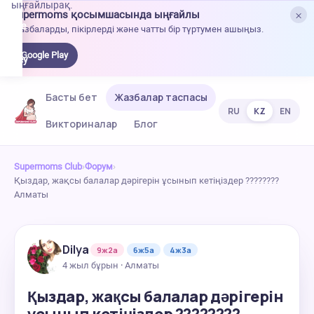
ыңғайлырақ.
×
Supermoms қосымшасында ыңғайлы
oogle
Жазбаларды, пікірлерді және чатты бір түртумен ашыңыз.
lay-
ден
Google Play
жүктеу
Басты бет
Жазбалар таспасы
RU
KZ
EN
Викториналар
Блог
Supermoms Club
›
Форум
›
Қыздар, жақсы балалар дәрігерін ұсынып кетіңіздер ????????
Алматы
Dilya
9ж2а
6ж5а
4ж3а
4 жыл бұрын · Алматы
Қыздар, жақсы балалар дәрігерін