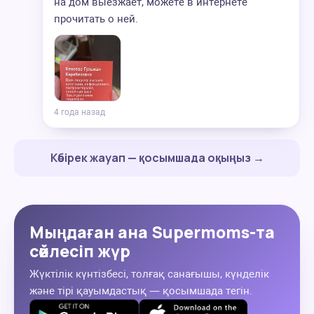
на дом выезжает, можете в интернете
прочитать о ней.
4 года назад
Көбірек жауап — қосымшада оқыңыз →
Мыңдаған ана Supermoms-та
сөйлесіп жүр
Жүктілік күнтізбесі, толғақ санағышы, күнделік
және тірі қауымдастық — қосымшада тегін.