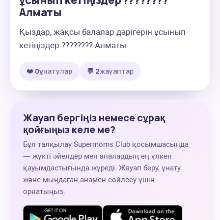
ұсынып кетіңіздер ????????
Алматы
Қыздар, жақсы балалар дәрігерін ұсынып 
кетіңіздер ???????? Алматы
❤️ 0
ұнатулар
💬 2
жауаптар
Жауап бергіңіз немесе сұрақ
қойғыңыз келе ме?
Бұл талқылау Supermoms Club қосымшасында
— жүкті әйелдер мен аналардың ең үлкен
қауымдастығында жүреді. Жауап беру, ұнату
және мыңдаған анамен сөйлесу үшін
орнатыңыз.