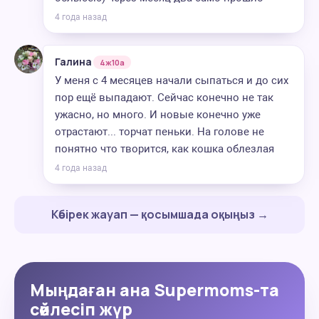
4 года назад
Галина
4ж10а
У меня с 4 месяцев начали сыпаться и до сих
пор ещё выпадают. Сейчас конечно не так
ужасно, но много. И новые конечно уже
отрастают... торчат пеньки. На голове не
понятно что творится, как кошка облезлая
4 года назад
Көбірек жауап — қосымшада оқыңыз →
Мыңдаған ана Supermoms-та
сөйлесіп жүр