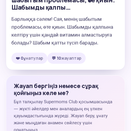
шабытым проблемасы, өте қиын.
Шабымды қалпы…
Барлыққа сәлем! Сая, менің шабытым 
проблемасы, өте қиын. Шабымды қалпына 
келтіру үшін қандай витамин алмастыруға 
болады? Шабым қатты түсіп барады.
❤️ 0
ұнатулар
💬 10
жауаптар
Жауап бергіңіз немесе сұрақ
қойғыңыз келе ме?
Бұл талқылау Supermoms Club қосымшасында
— жүкті әйелдер мен аналардың ең үлкен
қауымдастығында жүреді. Жауап беру, ұнату
және мыңдаған анамен сөйлесу үшін
орнатыңыз.