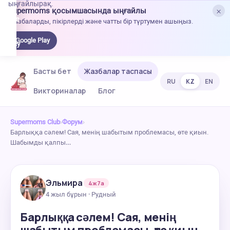
ыңғайлырақ.
×
Supermoms қосымшасында ыңғайлы
oogle
Жазбаларды, пікірлерді және чатты бір түртумен ашыңыз.
lay-
ден
Google Play
жүктеу
Басты бет
Жазбалар таспасы
RU
KZ
EN
Викториналар
Блог
Supermoms Club
›
Форум
›
Барлыққа сәлем! Сая, менің шабытым проблемасы, өте қиын.
Шабымды қалпы…
Эльмира
4ж7а
4 жыл бұрын · Рудный
Барлыққа сәлем! Сая, менің