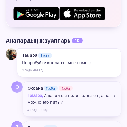
Аналардың жауаптары
10
Тамара
5ж4а
Попробуйте коллаген, мне помог)
4 года назад
О
Оксана
11ж5а
4ж8а
Тамара,
А какой вы пили коллаген , а на гв
можно его пить ?
4 года назад
Т