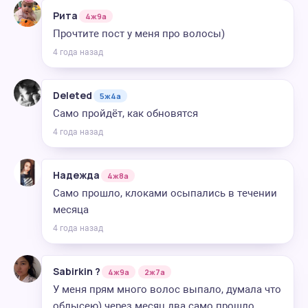
Рита
4ж9а
Прочтите пост у меня про волосы)
4 года назад
Deleted
5ж4а
Само пройдёт, как обновятся
4 года назад
Надежда
4ж8а
Само прошло, клоками осыпались в течении
месяца
4 года назад
Sаbirkin ?
4ж9а
2ж7а
У меня прям много волос выпало, думала что
облысею) через месяц два само прошло