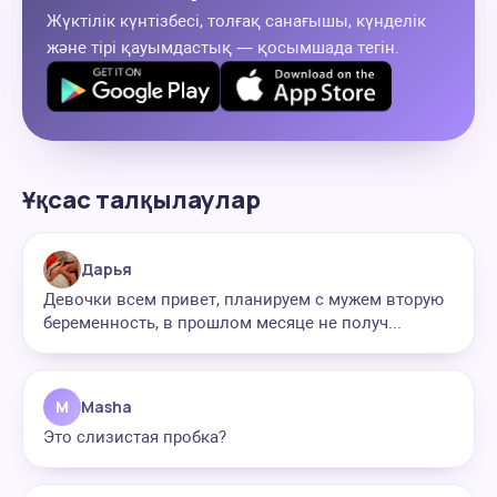
Жүктілік күнтізбесі, толғақ санағышы, күнделік
және тірі қауымдастық — қосымшада тегін.
Ұқсас талқылаулар
Дарья
Девочки всем привет, планируем с мужем вторую
беременность, в прошлом месяце не получ...
M
Masha
Это слизистая пробка?