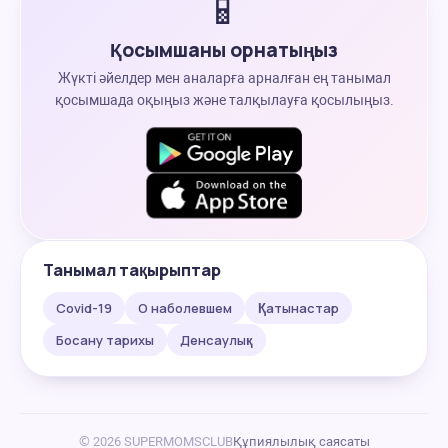
📱
Қосымшаны орнатыңыз
Жүкті әйелдер мен аналарға арналған ең танымал
қосымшада оқыңыз және талқылауға қосылыңыз.
Танымал тақырыптар
Covid-19
О наболевшем
Қатынастар
Босану тарихы
Денсаулық
© 2026 SUPERMOMSCLUB
Құпиялылық саясаты