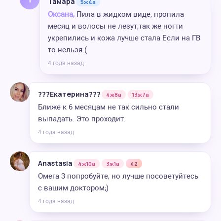
Тамара
5ж4а
Оксана,
Пила в жидком виде, пропила
месяц и волосы не лезут,так же ногти
укрепились и кожа лучше стала Если на ГВ
то нельзя (
4 года назад
???Екатерина???
4ж8а
13ж7а
Ближе к 6 месяцам не так сильно стали
выпадать. Это проходит.
4 года назад
Anastasia
4ж10а
3ж1а
42
Омега 3 попробуйте, но лучше посоветуйтесь
с вашим доктором;)
4 года назад