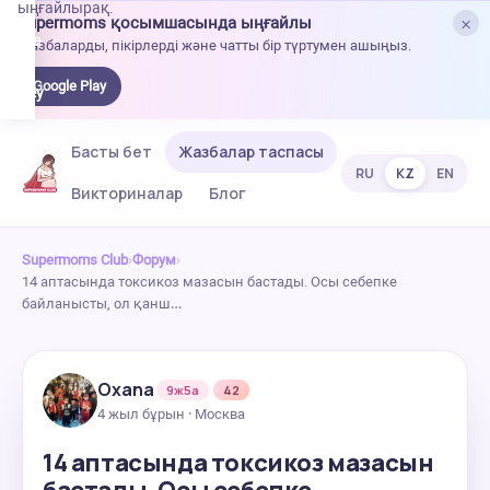
ыңғайлырақ.
×
Supermoms қосымшасында ыңғайлы
oogle
Жазбаларды, пікірлерді және чатты бір түртумен ашыңыз.
lay-
ден
Google Play
жүктеу
Басты бет
Жазбалар таспасы
RU
KZ
EN
Викториналар
Блог
Supermoms Club
›
Форум
›
14 аптасында токсикоз мазасын бастады. Осы себепке
байланысты, ол қанш…
Oxana
9ж5а
42
4 жыл бұрын · Москва
14 аптасында токсикоз мазасын