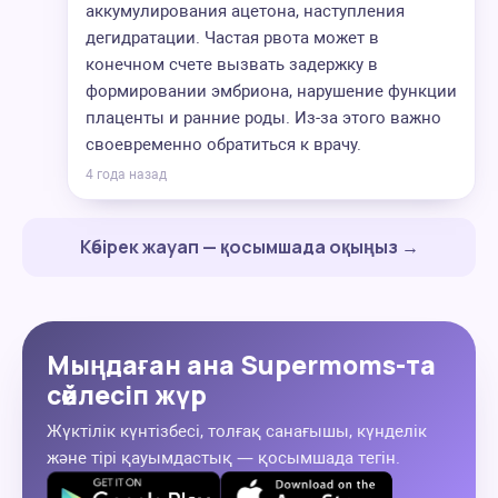
аккумулирования ацетона, наступления
дегидратации. Частая рвота может в
конечном счете вызвать задержку в
формировании эмбриона, нарушение функции
плаценты и ранние роды. Из-за этого важно
своевременно обратиться к врачу.
4 года назад
Көбірек жауап — қосымшада оқыңыз →
Мыңдаған ана Supermoms-та
сөйлесіп жүр
Жүктілік күнтізбесі, толғақ санағышы, күнделік
және тірі қауымдастық — қосымшада тегін.