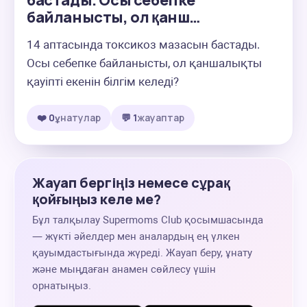
бастады. Осы себепке
байланысты, ол қанш…
14 аптасында токсикоз мазасын бастады. 
Осы себепке байланысты, ол қаншалықты 
қауіпті екенін білгім келеді?
❤️ 0
ұнатулар
💬 1
жауаптар
Жауап бергіңіз немесе сұрақ
қойғыңыз келе ме?
Бұл талқылау Supermoms Club қосымшасында
— жүкті әйелдер мен аналардың ең үлкен
қауымдастығында жүреді. Жауап беру, ұнату
және мыңдаған анамен сөйлесу үшін
орнатыңыз.