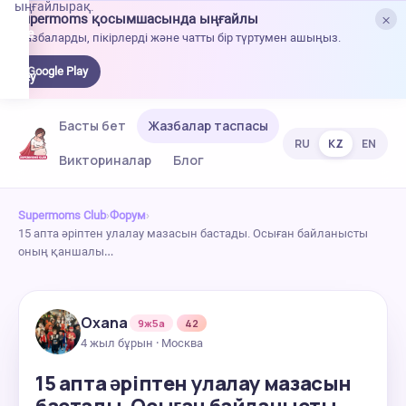
ыңғайлырақ.
×
Supermoms қосымшасында ыңғайлы
oogle
Жазбаларды, пікірлерді және чатты бір түртумен ашыңыз.
lay-
ден
Google Play
жүктеу
Басты бет
Жазбалар таспасы
RU
KZ
EN
Викториналар
Блог
Supermoms Club
›
Форум
›
15 апта әріптен улалау мазасын бастады. Осыған байланысты
оның қаншалы…
Oxana
9ж5а
42
4 жыл бұрын · Москва
15 апта әріптен улалау мазасын