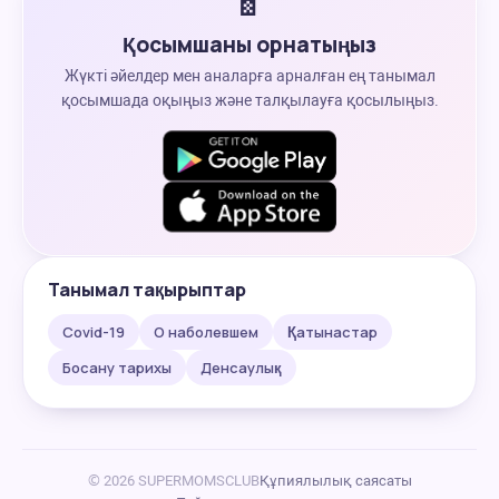
Қосымшаны орнатыңыз
Жүкті әйелдер мен аналарға арналған ең танымал
қосымшада оқыңыз және талқылауға қосылыңыз.
Танымал тақырыптар
Covid-19
О наболевшем
Қатынастар
Босану тарихы
Денсаулық
© 2026 SUPERMOMSCLUB
Құпиялылық саясаты