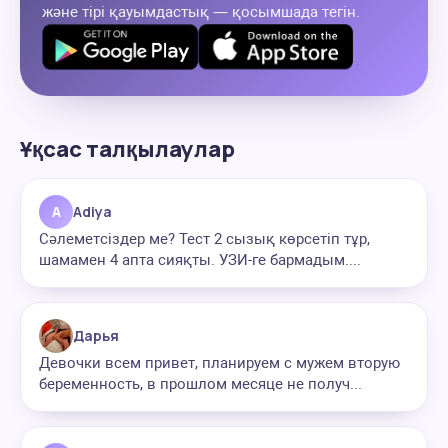
және тірі қауымдастық — қосымшада тегін.
Ұқсас талқылаулар
A
Adiya
Сәлеметсіздер ме? Тест 2 сызық көрсетіп тұр,
шамамен 4 апта сияқты. УЗИ-ге бармадым....
Дарья
Девочки всем привет, планируем с мужем вторую
беременность, в прошлом месяце не получ...