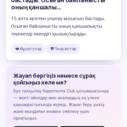
бастады. Осыған байланысты
оның қаншалы…
15 апта әріптен улалау мазасын бастады. 
Осыған байланысты оның қаншалықты 
тәуекелді екендігі қызықтырады.
❤️ 0
ұнатулар
💬 1
жауаптар
Жауап бергіңіз немесе сұрақ
қойғыңыз келе ме?
Бұл талқылау Supermoms Club қосымшасында
— жүкті әйелдер мен аналардың ең үлкен
қауымдастығында жүреді. Жауап беру, ұнату
және мыңдаған анамен сөйлесу үшін
орнатыңыз.