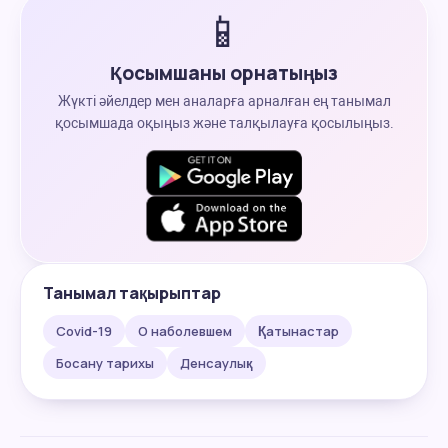
📱
Қосымшаны орнатыңыз
Жүкті әйелдер мен аналарға арналған ең танымал
қосымшада оқыңыз және талқылауға қосылыңыз.
Танымал тақырыптар
Covid-19
О наболевшем
Қатынастар
Босану тарихы
Денсаулық