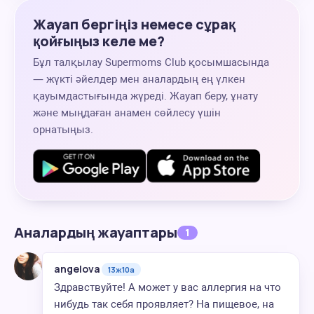
Жауап бергіңіз немесе сұрақ
қойғыңыз келе ме?
Бұл талқылау Supermoms Club қосымшасында
— жүкті әйелдер мен аналардың ең үлкен
қауымдастығында жүреді. Жауап беру, ұнату
және мыңдаған анамен сөйлесу үшін
орнатыңыз.
Аналардың жауаптары
1
angelova
13ж10а
Здравствуйте! А может у вас аллергия на что
нибудь так себя проявляет? На пищевое, на