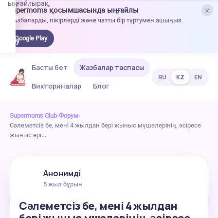
ыңғайлырақ.
×
Supermoms қосымшасында ыңғайлы
oogle
Жазбаларды, пікірлерді және чатты бір түртумен ашыңыз.
lay-
ден
Google Play
жүктеу
Басты бет
Жазбалар таспасы
RU
KZ
EN
Викториналар
Блог
Supermoms Club
›
Форум
›
Сәлеметсіз бе, мені 4 жылдан бері жыныс мүшелерінің, әсіресе
жыныс ері…
Анонимді
5 жыл бұрын
Сәлеметсіз бе, мені 4 жылдан