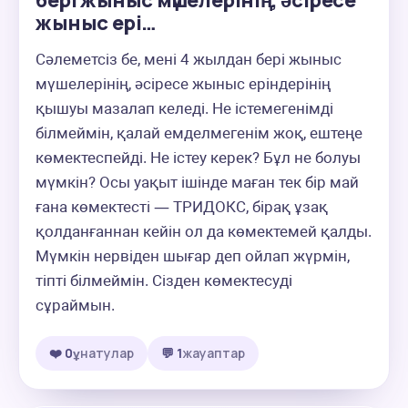
бері жыныс мүшелерінің, әсіресе
жыныс ері…
Сәлеметсіз бе, мені 4 жылдан бері жыныс 
мүшелерінің, әсіресе жыныс еріндерінің 
қышуы мазалап келеді. Не істемегенімді 
білмеймін, қалай емделмегенім жоқ, ештеңе 
көмектеспейді. Не істеу керек? Бұл не болуы 
мүмкін? Осы уақыт ішінде маған тек бір май 
ғана көмектесті — ТРИДОКС, бірақ ұзақ 
қолданғаннан кейін ол да көмектемей қалды. 
Мүмкін нервіден шығар деп ойлап жүрмін, 
тіпті білмеймін. Сізден көмектесуді 
сұраймын.
❤️ 0
ұнатулар
💬 1
жауаптар