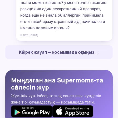
ткани может какие-то? у меня точно такая же
реакция на один лекарственный препарат,
когда ещё не знала об аллергии, принимала
его и такой сразу страшный зуд начинался и
именно половые органы?
5 лет назад
Көбірек жауап — қосымшада оқыңыз →
Мыңдаған ана Supermoms-та
сөйлесіп жүр
Жүктілік күнтізбесі, толғақ санағышы, күнделік
және тірі қауымдастық — қосымшада тегін.