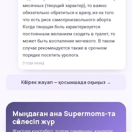
месячных (тянущий характер), то важно
обязательно обратиться к врачу, из-за того
что есть риск самопроизвольного аборта.
Когда тянущая боль характеризуется
постоянным желанием сходить в туалет, то
может быть воспаление мочевого. В таком
случае рекомендуется также в срочном
порядке посетить уролога.
3 года назад
Көбірек жауап — қосымшада оқыңыз →
Мыңдаған ана Supermoms-та
сөйлесіп жүр
Жүктілік күнтізбесі, толғақ санағышы, күнделік