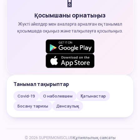
📱
Қосымшаны орнатыңыз
Жүкті әйелдер мен аналарға арналған ең танымал
қосымшада оқыңыз және талқылауға қосылыңыз.
Танымал тақырыптар
Covid-19
О наболевшем
Қатынастар
Босану тарихы
Денсаулық
© 2026 SUPERMOMSCLUB
Құпиялылық саясаты