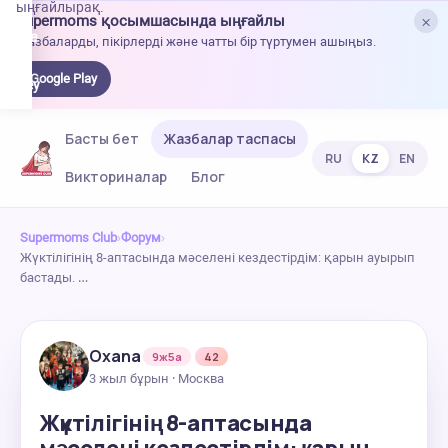
ыңғайлырақ.
×
Supermoms қосымшасында ыңғайлы
oogle
Жазбаларды, пікірлерді және чатты бір түртумен ашыңыз.
lay-
ден
Google Play
жүктеу
Басты бет
Жазбалар таспасы
RU
KZ
EN
Викториналар
Блог
Supermoms Club
›
Форум
›
Жүктілігінің 8-аптасында мәселені кездестірдім: қарын ауырып
бастады. …
Oxana
9ж5а
42
3 жыл бұрын · Москва
Жүктілігінің 8-аптасында