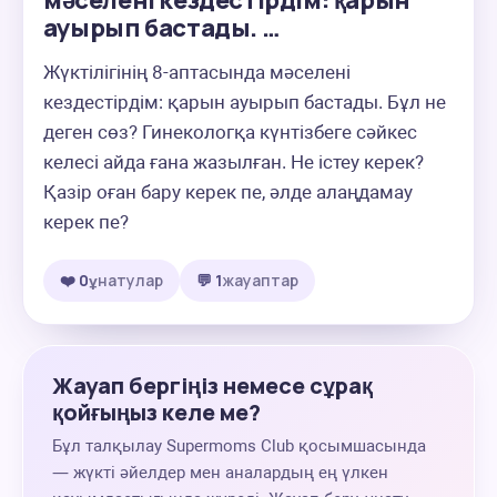
мәселені кездестірдім: қарын
ауырып бастады. …
Жүктілігінің 8-аптасында мәселені 
кездестірдім: қарын ауырып бастады. Бұл не 
деген сөз? Гинекологқа күнтізбеге сәйкес 
келесі айда ғана жазылған. Не істеу керек? 
Қазір оған бару керек пе, әлде алаңдамау 
керек пе?
❤️ 0
ұнатулар
💬 1
жауаптар
Жауап бергіңіз немесе сұрақ
қойғыңыз келе ме?
Бұл талқылау Supermoms Club қосымшасында
— жүкті әйелдер мен аналардың ең үлкен