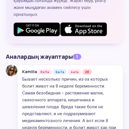
қауымдастығында жүреді. Жауап беру, ұнату
және мыңдаған анамен сөйлесу үшін
орнатыңыз.
Аналардың жауаптары
1
Kamilla
8ж11а
6ж7а
4ж1а
28
Бывает несколько причин, из-за которых
болит живот на 8 неделе беременности.
Самая безобидная – растяжение матки,
связочного аппарата, кишечника и
шевеления плода. Вреда такие боли не
представляют, и не подразумевают
медикаментозного лечения. А вот если 8
неделя беременности, и болит живот как при