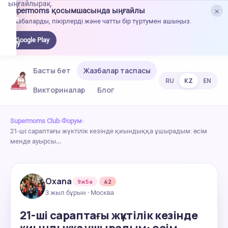
ыңғайлырақ.
×
Supermoms қосымшасында ыңғайлы
oogle
Жазбаларды, пікірлерді және чатты бір түртумен ашыңыз.
lay-
ден
Google Play
жүктеу
Басты бет
Жазбалар таспасы
RU
KZ
EN
Викториналар
Блог
Supermoms Club
›
Форум
›
21-ші сараптағы жүктілік кезінде қиындыққа ұшырадым: өсім
менде ауырсы…
Oxana
9ж5а
42
3 жыл бұрын · Москва
21-ші сараптағы жүктілік кезінде