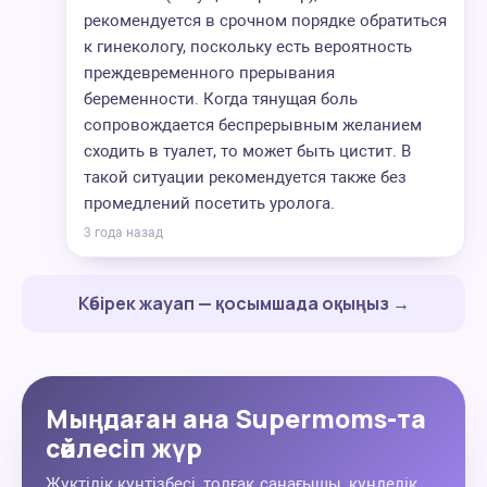
рекомендуется в срочном порядке обратиться
к гинекологу, поскольку есть вероятность
преждевременного прерывания
беременности. Когда тянущая боль
сопровождается беспрерывным желанием
сходить в туалет, то может быть цистит. В
такой ситуации рекомендуется также без
промедлений посетить уролога.
3 года назад
Көбірек жауап — қосымшада оқыңыз →
Мыңдаған ана Supermoms-та
сөйлесіп жүр
Жүктілік күнтізбесі, толғақ санағышы, күнделік