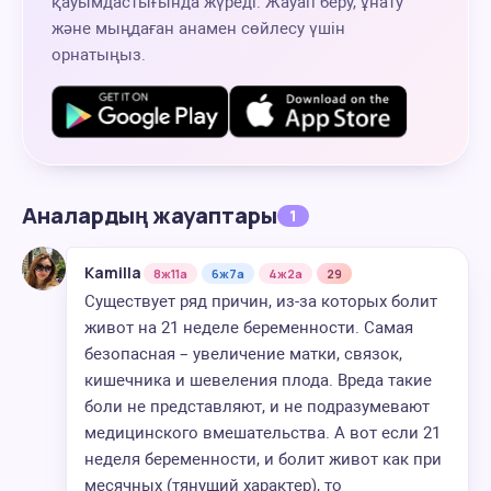
қауымдастығында жүреді. Жауап беру, ұнату
және мыңдаған анамен сөйлесу үшін
орнатыңыз.
Аналардың жауаптары
1
Kamilla
8ж11а
6ж7а
4ж2а
29
Существует ряд причин, из-за которых болит
живот на 21 неделе беременности. Самая
безопасная – увеличение матки, связок,
кишечника и шевеления плода. Вреда такие
боли не представляют, и не подразумевают
медицинского вмешательства. А вот если 21
неделя беременности, и болит живот как при
месячных (тянущий характер), то