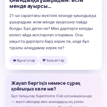
қиындыққа ұшырадым: өсім
менде ауырсы…
21-ші сараптағы жүктілік кезінде қиындыққа 
ұшырадым: өсім менде ауырсыну пайда 
болды. Бұл деген не? Мен дәрігерге келуды 
келесі айда жоспарлап отырмын. Осы 
уақытта дәрігерге бару керек пе, әлде бұл 
туралы алаңдамау керек пе?
❤️ 0
ұнатулар
💬 1
жауаптар
Жауап бергіңіз немесе сұрақ
қойғыңыз келе ме?
Бұл талқылау Supermoms Club қосымшасында
— жүкті әйелдер мен аналардың ең үлкен