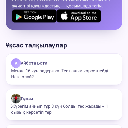
және тірі қауымдастық — қосымшада тегін.
Ұқсас талқылаулар
А
Айбота Бота
Менде 16 күн задержка. Тест анық көрсетпейді.
Неге олай?
Гүлназ
Жүрегім айнып тұр 3 күн болды тес жасадым 1
сызық көрсетіп тұр