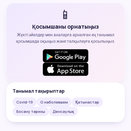
📱
Қосымшаны орнатыңыз
Жүкті әйелдер мен аналарға арналған ең танымал
қосымшада оқыңыз және талқылауға қосылыңыз.
Танымал тақырыптар
Covid-19
О наболевшем
Қатынастар
Босану тарихы
Денсаулық