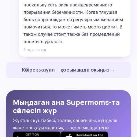
поскольку есть риск преждевременного
прерывания беременности. Когда тянущая
боль сопровождается регулярным желанием
помочиться, то может иметь место цистит. В
таком случае стоит также без промедлений
посетить уролога.
3 года назад
Көбірек жауап — қосымшада оқыңыз →
Мыңдаған ана Supermoms-та
сөйлесіп жүр
Жүктілік күнтізбесі, толғақ санағышы, күнделік
және тірі қауымдастық — қосымшада тегін.