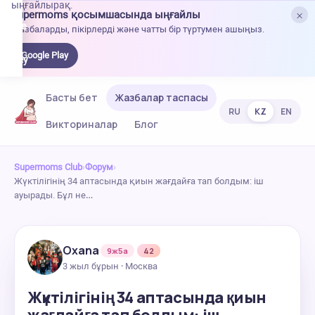
ыңғайлырақ.
×
Supermoms қосымшасында ыңғайлы
oogle
Жазбаларды, пікірлерді және чатты бір түртумен ашыңыз.
lay-
ден
Google Play
жүктеу
Басты бет
Жазбалар таспасы
RU
KZ
EN
Викториналар
Блог
Supermoms Club
›
Форум
›
Жүктілігінің 34 аптасында қиын жағдайға тап болдым: іш
ауырады. Бұл не…
Oxana
9ж5а
42
3 жыл бұрын · Москва
Жүктілігінің 34 аптасында қиын