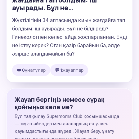
жағдайға тап болдым: іш
ауырады. Бұл не…
Жүктілігінің 34 аптасында қиын жағдайға тап 
болдым: іш ауырады. Бұл не білдіреді? 
Гинекологпен келесі айда жоспарланған. Енді 
не істеу керек? Оған қазір барайын ба, әлде 
әзірше алаңдамайын ба?
❤️ 0
ұнатулар
💬 1
жауаптар
Жауап бергіңіз немесе сұрақ
қойғыңыз келе ме?
Бұл талқылау Supermoms Club қосымшасында
— жүкті әйелдер мен аналардың ең үлкен
қауымдастығында жүреді. Жауап беру, ұнату
және мыңдаған анамен сөйлесу үшін