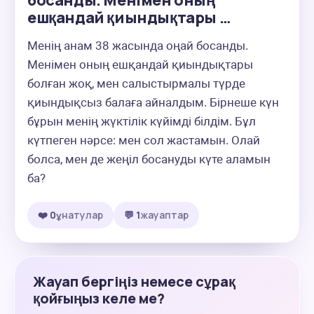
босанды. Менімен оның
ешқандай қиындықтары …
Менің анам 38 жасында оңай босанды. 
Менімен оның ешқандай қиындықтары 
болған жоқ, мен салыстырмалы түрде 
қиындықсыз балаға айналдым. Бірнеше күн 
бұрын менің жүктілік күйімді білдім. Бұл 
күтпеген нәрсе: мен сол жастамын. Олай 
болса, мен де жеңіл босануды күте аламын 
ба?
❤️ 0
ұнатулар
💬 1
жауаптар
Жауап бергіңіз немесе сұрақ
қойғыңыз келе ме?