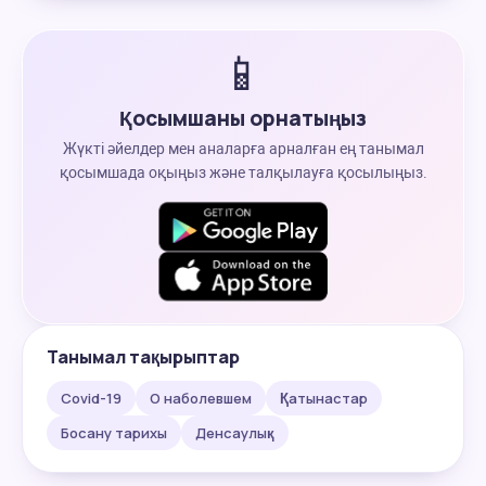
📱
Қосымшаны орнатыңыз
Жүкті әйелдер мен аналарға арналған ең танымал
қосымшада оқыңыз және талқылауға қосылыңыз.
Танымал тақырыптар
Covid-19
О наболевшем
Қатынастар
Босану тарихы
Денсаулық