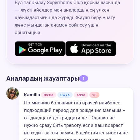
Бұл талқылау Supermoms Club қосымшасында
— жүкті әйелдер мен аналардың ең үлкен
қауымдастығында жүреді. Жауап беру, ұнату
және мыңдаған анамен сөйлесу үшін
орнатыңыз.
Аналардың жауаптары
1
Kamilla
8ж11а
6ж7а
4ж1а
28
По мнению большинства врачей наиболее
подходящий период для рождения малыша –
от двадцати до тридцати лет. Однако не
нужно сразу бить тревогу, если ваш возраст
выходит за эти рамки. В действительности не