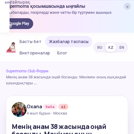
ыңғайлырақ.
×
Supermoms қосымшасында ыңғайлы
oogle
Жазбаларды, пікірлерді және чатты бір түртумен ашыңыз.
lay-
ден
Google Play
жүктеу
Басты бет
Жазбалар таспасы
RU
KZ
EN
Викториналар
Блог
Supermoms Club
›
Форум
›
Менің анам 38 жасында оңай босанды. Менімен оның ешқандай
қиындықтары …
Oxana
9ж5а
42
4 жыл бұрын · Москва
Менің анам 38 жасында оңай