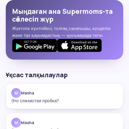
Мыңдаған ана Supermoms-та
сөйлесіп жүр
Жүктілік күнтізбесі, толғақ санағышы, күнделік
және тірі қауымдастық — қосымшада тегін.
Ұқсас талқылаулар
M
Masha
Это слизистая пробка?
M
Masha