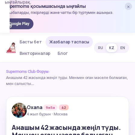
ыңғайлырақ.
×
Supermoms қосымшасында ыңғайлы
oogle
Жазбаларды, пікірлерді және чатты бір түртумен ашыңыз.
lay-
ден
Google Play
жүктеу
Басты бет
Жазбалар таспасы
RU
KZ
EN
Викториналар
Блог
Supermoms Club
›
Форум
›
Анашым 42 жасында жеңіл туды. Менмен оған мәселе болмаған,
мен салысты…
Oxana
9ж5а
42
4 жыл бұрын · Москва
Анашым 42 жасында жеңіл туды.