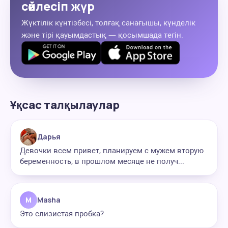
сөйлесіп жүр
Жүктілік күнтізбесі, толғақ санағышы, күнделік
және тірі қауымдастық — қосымшада тегін.
Ұқсас талқылаулар
Дарья
Девочки всем привет, планируем с мужем вторую
беременность, в прошлом месяце не получ...
M
Masha
Это слизистая пробка?