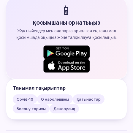
📱
Қосымшаны орнатыңыз
Жүкті әйелдер мен аналарға арналған ең танымал
қосымшада оқыңыз және талқылауға қосылыңыз.
Танымал тақырыптар
Covid-19
О наболевшем
Қатынастар
Босану тарихы
Денсаулық