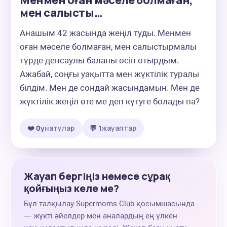
Менмен оған мәселе болмаған,
мен салысты…
Анашым 42 жасында жеңіл туды. Менмен 
оған мәселе болмаған, мен салыстырмалы 
түрде денсаулы баланы өсіп отырдым. 
Ажабай, соңғы уақытта мен жүктілік туралы 
білдім. Мен де сондай жасындамын. Мен де 
жүктілік жеңіл өте ме деп күтуге болады па?
❤️ 0
ұнатулар
💬 1
жауаптар
Жауап бергіңіз немесе сұрақ
қойғыңыз келе ме?
Бұл талқылау Supermoms Club қосымшасында
— жүкті әйелдер мен аналардың ең үлкен