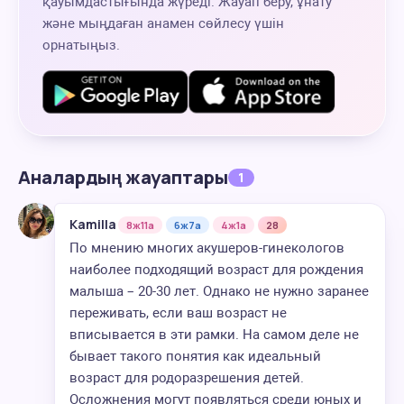
қауымдастығында жүреді. Жауап беру, ұнату
және мыңдаған анамен сөйлесу үшін
орнатыңыз.
Аналардың жауаптары
1
Kamilla
8ж11а
6ж7а
4ж1а
28
По мнению многих акушеров-гинекологов
наиболее подходящий возраст для рождения
малыша – 20-30 лет. Однако не нужно заранее
переживать, если ваш возраст не
вписывается в эти рамки. На самом деле не
бывает такого понятия как идеальный
возраст для родоразрешения детей.
Осложнения могут появляться среди юных и