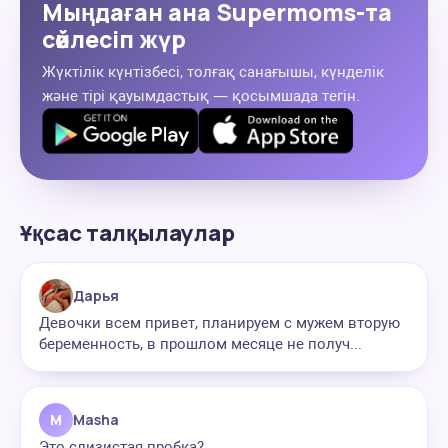
Мыңдаған ана Supermoms-та
сөйлесіп жүр
Жүктілік күнтізбесі, толғақ санағышы, күнделік
және тірі қауымдастық — қосымшада тегін.
Ұқсас талқылаулар
Дарья
Девочки всем привет, планируем с мужем вторую
беременность, в прошлом месяце не получ...
M
Masha
Это слизистая пробка?