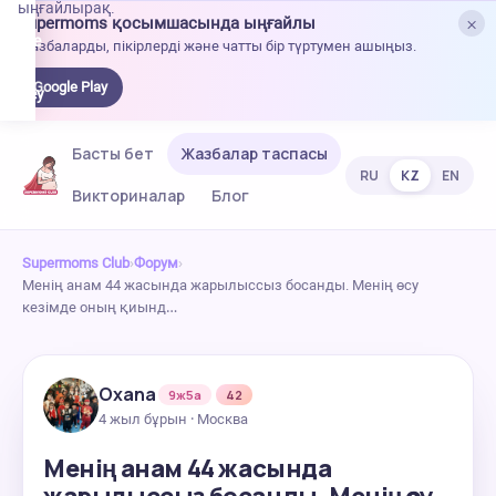
ыңғайлырақ.
×
Supermoms қосымшасында ыңғайлы
oogle
Жазбаларды, пікірлерді және чатты бір түртумен ашыңыз.
lay-
ден
Google Play
жүктеу
Басты бет
Жазбалар таспасы
RU
KZ
EN
Викториналар
Блог
Supermoms Club
›
Форум
›
Менің анам 44 жасында жарылыссыз босанды. Менің өсу
кезімде оның қиынд…
Oxana
9ж5а
42
4 жыл бұрын · Москва
Менің анам 44 жасында