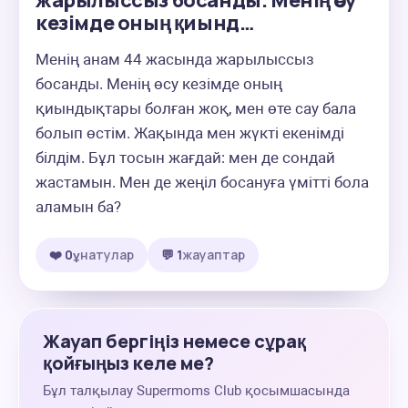
жарылыссыз босанды. Менің өсу
кезімде оның қиынд…
Менің анам 44 жасында жарылыссыз 
босанды. Менің өсу кезімде оның 
қиындықтары болған жоқ, мен өте сау бала 
болып өстім. Жақында мен жүкті екенімді 
білдім. Бұл тосын жағдай: мен де сондай 
жастамын. Мен де жеңіл босануға үмітті бола 
аламын ба?
❤️ 0
ұнатулар
💬 1
жауаптар
Жауап бергіңіз немесе сұрақ
қойғыңыз келе ме?
Бұл талқылау Supermoms Club қосымшасында