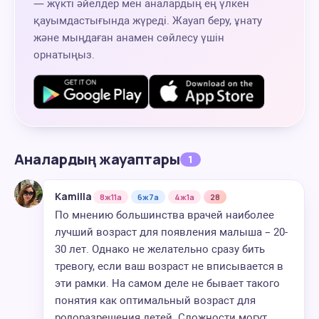
— жүкті әйелдер мен аналардың ең үлкен
қауымдастығында жүреді. Жауап беру, ұнату
және мыңдаған анамен сөйлесу үшін
орнатыңыз.
Аналардың жауаптары
1
Kamilla
8ж11а
6ж7а
4ж1а
28
По мнению большинства врачей наиболее
лучший возраст для появления малыша – 20-
30 лет. Однако не желательно сразу бить
тревогу, если ваш возраст не вписывается в
эти рамки. На самом деле не бывает такого
понятия как оптимальный возраст для
родоразрешения детей. Сложности могут