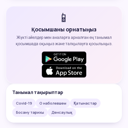
📱
Қосымшаны орнатыңыз
Жүкті әйелдер мен аналарға арналған ең танымал
қосымшада оқыңыз және талқылауға қосылыңыз.
Танымал тақырыптар
Covid-19
О наболевшем
Қатынастар
Босану тарихы
Денсаулық