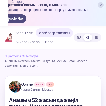
ыңғайлырақ.
×
Supermoms қосымшасында ыңғайлы
oogle
Жазбаларды, пікірлерді және чатты бір түртумен ашыңыз.
lay-
ден
Google Play
жүктеу
Басты бет
Жазбалар таспасы
RU
KZ
EN
Викториналар
Блог
Supermoms Club
›
Форум
›
Анашым 52 жасында жеңіл тудым. Менмен оған мәселе
болмаған, мен өте де…
Oxana
9ж5а
42
4 жыл бұрын · Москва
Анашым 52 жасында жеңіл