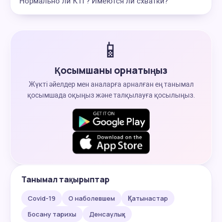
Нормально ли КТГ? Имеются ли схватки?
📱
Қосымшаны орнатыңыз
Жүкті әйелдер мен аналарға арналған ең танымал
қосымшада оқыңыз және талқылауға қосылыңыз.
Танымал тақырыптар
Covid-19
О наболевшем
Қатынастар
Босану тарихы
Денсаулық