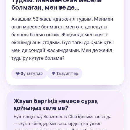
тудым. Менмен оған мәселе
болмаған, мен өте де…
Анашым 52 жасында жеңіл тудым. Менмен 
оған мәселе болмаған, мен өте денсаулы 
баланы болып өстім. Жақында мен жүкті 
екенімді анықтадым. Бұл тағы да қызықты: 
мен де сондай жасымдамын. Мен де жеңіл 
тудыру күтуге болама?
❤️ 0
ұнатулар
💬 1
жауаптар
Жауап бергіңіз немесе сұрақ
қойғыңыз келе ме?
Бұл талқылау Supermoms Club қосымшасында
— жүкті әйелдер мен аналардың ең үлкен