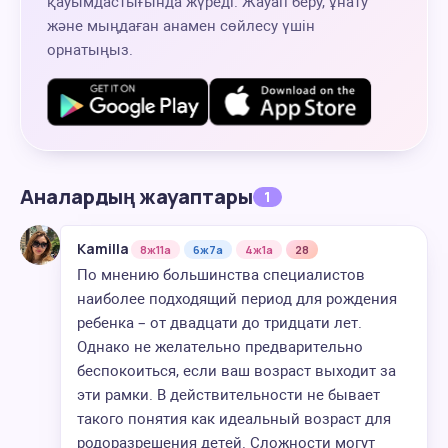
қауымдастығында жүреді. Жауап беру, ұнату
және мыңдаған анамен сөйлесу үшін
орнатыңыз.
Аналардың жауаптары
1
Kamilla
8ж11а
6ж7а
4ж1а
28
По мнению большинства специалистов
наиболее подходящий период для рождения
ребенка – от двадцати до тридцати лет.
Однако не желательно предварительно
беспокоиться, если ваш возраст выходит за
эти рамки. В действительности не бывает
такого понятия как идеальный возраст для
родоразрешения детей. Сложности могут