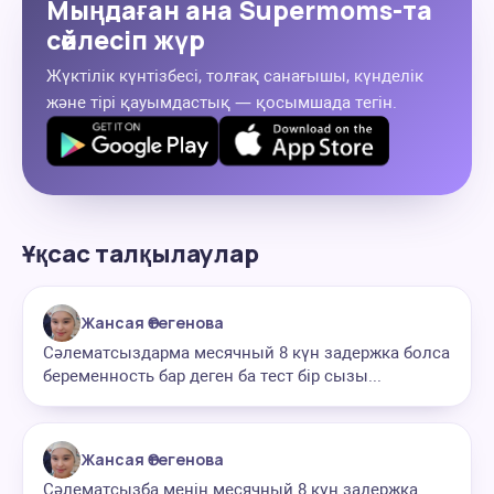
Мыңдаған ана Supermoms-та
сөйлесіп жүр
Жүктілік күнтізбесі, толғақ санағышы, күнделік
және тірі қауымдастық — қосымшада тегін.
Ұқсас талқылаулар
Жансая Өтегенова
Сәлематсыздарма месячный 8 күн задержка болса
беременность бар деген ба тест бір сызы...
Жансая Өтегенова
Сәлематсызба менің месячный 8 күн задержка