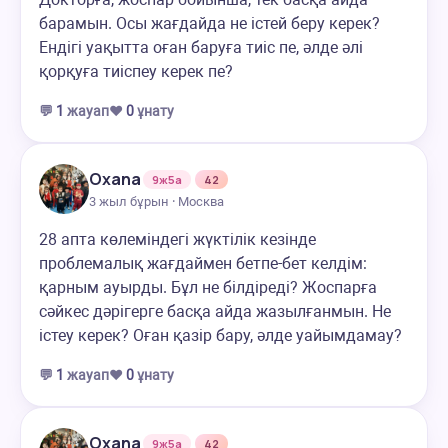
барамын. Осы жағдайда не істей беру керек?
Ендігі уақытта оған баруға тиіс пе, әлде әлі
қорқуға тиіспеу керек пе?
💬
1
жауап
❤️
0
ұнату
Oxana
9ж5а
42
3 жыл бұрын · Москва
28 апта көлеміндегі жүктілік кезінде
проблемалық жағдаймен бетпе-бет келдім:
қарным ауырды. Бұл не білдіреді? Жоспарға
сәйкес дәрігерге басқа айда жазылғанмын. Не
істеу керек? Оған қазір бару, әлде уайымдамау?
💬
1
жауап
❤️
0
ұнату
Oxana
9ж5а
42