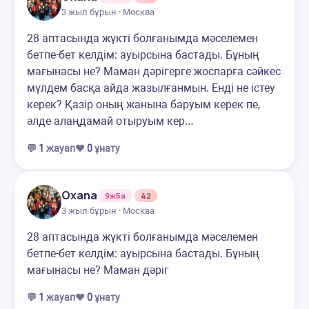
3 жыл бұрын · Москва
28 аптасында жүкті болғанымда мәселемен
бетпе-бет келдім: ауырсына бастады. Бұның
мағынасы не? Маман дәрігерге жоспарға сәйкес
мүлдем басқа айда жазылғанмын. Енді не істеу
керек? Қазір оның жанына баруым керек пе,
әлде алаңдамай отыруым кер…
💬
1
жауап
❤️
0
ұнату
Oxana
9ж5а
42
3 жыл бұрын · Москва
28 аптасында жүкті болғанымда мәселемен
бетпе-бет келдім: ауырсына бастады. Бұның
мағынасы не? Маман дәріг
💬
1
жауап
❤️
0
ұнату