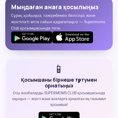
Мыңдаған анаға қосылыңыз
Сұрақ қойыңыз, тәжірибемен бөлісіңіз және
жүктілікті апта сайын қадағалаңыз — Supermoms
Club қосымшасында тегін.
📱
Қосымшаны бірнеше түртумен
орнатыңыз
Осы жазбаларды SUPERMOMS CLUB қосымшасында
оқыңыз — жүкті және аналарға арналған ең танымал
қосымша!