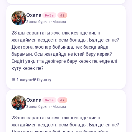
Oxana
9ж5а
42
3 жыл бұрын · Москва
28-шы сараптағы жүктілік кезінде қиын
жағдаймен кездесті: өсім болады. Бұл деген не?
Докторға, жоспар бойынша, тек басқа айда
барамын. Осы жағдайда не істей беру керек?
Ендігі уақытта дәрігерге бару керек пе, әлде әлі
күту керек пе?
💬
1
жауап
❤️
0
ұнату
Oxana
9ж5а
42
3 жыл бұрын · Москва
28-шы сараптағы жүктілік кезінде қиын
жағдаймен кездесті: өсім болады. Бұл деген не?
Докторға, жоспар бойынша, тек басқа айда