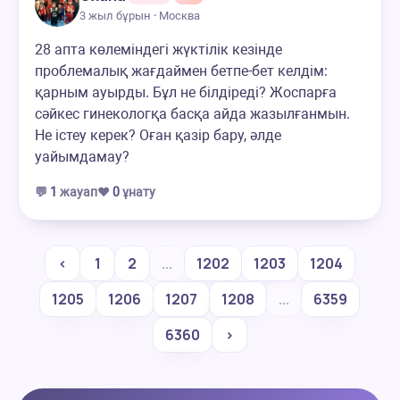
3 жыл бұрын · Москва
28 апта көлеміндегі жүктілік кезінде
проблемалық жағдаймен бетпе-бет келдім:
қарным ауырды. Бұл не білдіреді? Жоспарға
сәйкес гинекологқа басқа айда жазылғанмын.
Не істеу керек? Оған қазір бару, әлде
уайымдамау?
💬
1
жауап
❤️
0
ұнату
‹
1
2
...
1202
1203
1204
1205
1206
1207
1208
...
6359
6360
›