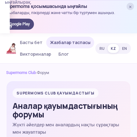
ыңғайлырақ.
×
Supermoms қосымшасында ыңғайлы
oogle
Жазбаларды, пікірлерді және чатты бір түртумен ашыңыз.
lay-
ден
Google Play
жүктеу
Басты бет
Жазбалар таспасы
RU
KZ
EN
Викториналар
Блог
Supermoms Club
›
Форум
SUPERMOMS CLUB ҚАУЫМДАСТЫҒЫ
Аналар қауымдастығының
форумы
Жүкті әйелдер мен аналардың нақты сұрақтары
мен жауаптары