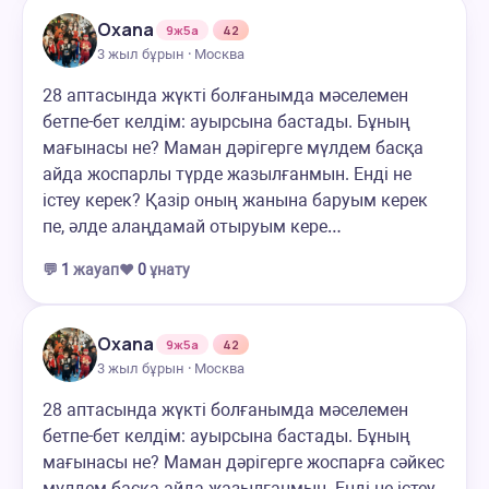
Oxana
9ж5а
42
3 жыл бұрын · Москва
28 аптасында жүкті болғанымда мәселемен
бетпе-бет келдім: ауырсына бастады. Бұның
мағынасы не? Маман дәрігерге мүлдем басқа
айда жоспарлы түрде жазылғанмын. Енді не
істеу керек? Қазір оның жанына баруым керек
пе, әлде алаңдамай отыруым кере…
💬
1
жауап
❤️
0
ұнату
Oxana
9ж5а
42
3 жыл бұрын · Москва
28 аптасында жүкті болғанымда мәселемен
бетпе-бет келдім: ауырсына бастады. Бұның
мағынасы не? Маман дәрігерге жоспарға сәйкес
мүлдем басқа айда жазылғанмын. Енді не істеу