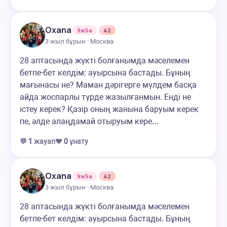
Oxana
9ж5а
42
3 жыл бұрын · Москва
28 аптасында жүкті болғанымда мәселемен
бетпе-бет келдім: ауырсына бастады. Бұның
мағынасы не? Маман дәрігерге мүлдем басқа
айда жоспарлы түрде жазылғанмын. Енді не
істеу керек? Қазір оның жанына баруым керек
пе, әлде алаңдамай отыруым кере…
💬
1
жауап
❤️
0
ұнату
Oxana
9ж5а
42
3 жыл бұрын · Москва
28 аптасында жүкті болғанымда мәселемен
бетпе-бет келдім: ауырсына бастады. Бұның