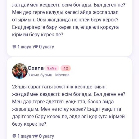
жағдаймен кездесті: өсім болады. Бұл деген не?
Мен дәрігерге келуды келесі айда жоспарлап
отырмын. Осы жағдайда не істей беру керек?
Енді дәрігерге бару керек пе, әлде әлі қорқуға
кірмей беру керек пе?
💬
1
жауап
❤️
0
ұнату
Oxana
9ж5а
42
3 жыл бұрын · Москва
28-шы сараптағы жүктілік кезінде қиын
жағдаймен кездесті: өсім болады. Бұл деген не?
Мен дәрігерге әдеттегі уақытта, басқа айда
жазылдым. Мен не істеу керек? Ендігі уақытта
дәрігерге бару керек пе, әлде әлі қорқуға кірмей
беру керек пе?
💬
1
жауап
❤️
0
ұнату