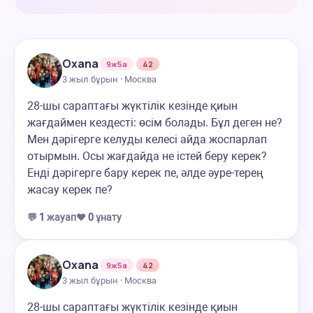
Oxana
9ж5а
42
3 жыл бұрын · Москва
28-шы сараптағы жүктілік кезінде қиын
жағдаймен кездесті: өсім болады. Бұл деген не?
Мен дәрігерге келуды келесі айда жоспарлап
отырмын. Осы жағдайда не істей беру керек?
Енді дәрігерге бару керек пе, әлде әуре-терең
жасау керек пе?
💬
1
жауап
❤️
0
ұнату
Oxana
9ж5а
42
3 жыл бұрын · Москва
28-шы сараптағы жүктілік кезінде қиын