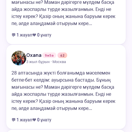
мағынасы не? Маман дәрігерге мүлдем басқа
айда жоспарлы түрде жазылғанмын. Енді не
істеу керек? Қазір оның жанына баруым керек
пе, әлде алаңдамай отыруым кере…
💬
1
жауап
❤️
0
ұнату
Oxana
9ж5а
42
3 жыл бұрын · Москва
28 аптасында жүкті болғанымда мәселемен
бетпе-бет келдім: ауырсына бастады. Бұның
мағынасы не? Маман дәрігерге мүлдем басқа
айда жоспарлы түрде жазылғанмын. Енді не
істеу керек? Қазір оның жанына баруым керек
пе, әлде алаңдамай отыруым кере…
💬
1
жауап
❤️
0
ұнату