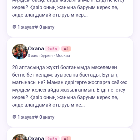
керек? Қазір оның жанына баруым керек пе,
әлде алаңдамай отыруым кер…
💬
1
жауап
❤️
0
ұнату
Oxana
9ж5а
42
3 жыл бұрын · Москва
28 аптасында жүкті болғанымда мәселемен
бетпе-бет келдім: ауырсына бастады. Бұның
мағынасы не? Маман дәрігерге жоспарға сәйкес
мүлдем келесі айда жазылғанмын. Енді не істеу
керек? Қазір оның жанына баруым керек пе,
әлде алаңдамай отыруым ке…
💬
1
жауап
❤️
0
ұнату
Oxana
9ж5а
42