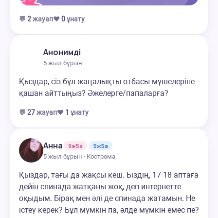
💬
2
жауап
❤️
0
ұнату
Анонимді
5 жыл бұрын
Қыздар, сіз бұл жаңалықты отбасы мүшелеріне
қашан айттыңыз? Әжелерге/папаларға?
💬
27
жауап
❤️
1
ұнату
Анна
9ж5а
5ж5а
5 жыл бұрын · Кострома
Қыздар, тағы да жақсы кеш. Біздің, 17-18 аптаға
дейін спинада жатқаны жоқ, деп интернетте
оқыдым. Бірақ мен әлі де спинада жатамын. Не
істеу керек? Бұл мүмкін па, әлде мүмкін емес пе?