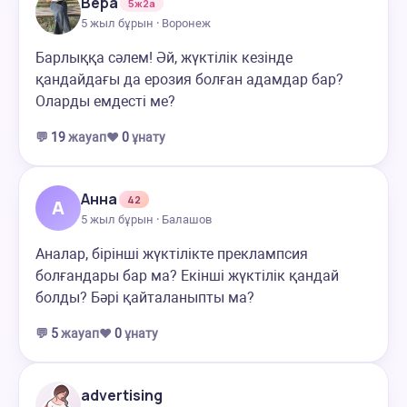
Вера
5ж2а
5 жыл бұрын · Воронеж
Барлыққа сәлем! Әй, жүктілік кезінде
қандайдағы да ерозия болған адамдар бар?
Оларды емдесті ме?
💬
19
жауап
❤️
0
ұнату
Анна
42
А
5 жыл бұрын · Балашов
Аналар, бірінші жүктілікте преклампсия
болғандары бар ма? Екінші жүктілік қандай
болды? Бәрі қайталаныпты ма?
💬
5
жауап
❤️
0
ұнату
advertising