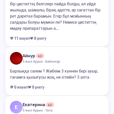
бір циститтің белгілері пайда болды, ал үйде
жылыда, шамалы, бірақ әдетте, әр сағаттан бір
рет дәретке барамын. Егер бұл мойынның
салдары болуы мүмкін пе? Немесе циститтің
емдеу препараттарын а…
💬
11
жауап
❤️
0
ұнату
Айнур
42
5 жыл бұрын · Байконур
Барлыққа сәлем ? Жөбеім 3 күннен бері ауыр,
тағамға қызығусы жоқ, не істейін? 3 апта
💬
0
жауап
❤️
0
ұнату
Екатерина
42
Е
5 жыл бұрын · Тула