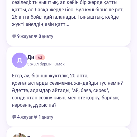
сезіледі: тыныштық, ал кейін бір жерде қатты
қатты, ал басқа жерде бос. Бұл күні бірнеше рет,
26 апта бойы қайталанады. Тыныштық, кейде
жүкті әйелдің өзін қатт…
💬
9
жауап
❤️
0
ұнату
Ди
42
Д
5 жыл бұрын · Омск
Егер, әй, бірінші жүктілік, 20 апта,
қозғалыстарды сезімемін, жағдайды түсінемін?
Әдетте, адамдар айтады, "ай, баға, сирек",
сондықтан сезіну қиын, мен өте қорқу, барлық
нәрсенің дұрыс па?
💬
4
жауап
❤️
1
ұнату