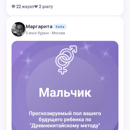
💬
22
жауап
❤️
2
ұнату
Маргарита
5ж5а
5 жыл бұрын · Москва