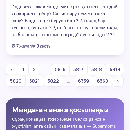
Әлде жүктілік кезінде миттерге қатысты қандай
көзқарастың бар? Сағыстыру немесе түске
салу? Бізде кеңес беруші бар ? ?, сіздің бәрі
түсінікті, бұл әже ? ?, ол "сағыстыруға болмайды,
ал баланың жынысын өзереді" деп айтады ? ? ?
💬
7
жауап
❤️
0
ұнату
‹
1
2
...
5816
5817
5818
5819
5820
5821
5822
...
6359
6360
›
Мыңдаған анаға қосылыңыз
Сұрақ қойыңыз, тәжірибемен бөлісіңіз және
жүктілікті апта сайын қадағалаңыз — Supermoms