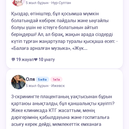
5 жыл бұрын · Нур-Султан
Қыздар, өтініштер, бұл қосымша мүмкін
болатындай көбірек пайдалы және ыңғайлы
болуы үшін не істеуге болатынын айтып
беріңдерші! Ал, ал бірақ, жақын арада сіздерді
күтіп тұрған жаңартулар туралы қысқаша есеп: -
«Балаға арналған музыка», «Жүк…
💬
19
жауап
❤️
10
ұнату
Оля
5ж8а
1ж1а
5 жыл бұрын · Ижевск
3-скринингте плацентаның уақтысынан бұрын
қартаюы анықталды, бұл қаншалықты қауіпті?
Жеке клиникада КТГ жасаттым, менің
дәрігерімнің қабылдауына және госпитальға
асығу керек дейді, мемлекеттік емханаға