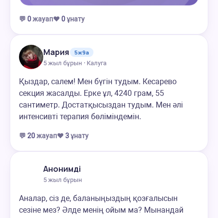
💬
0
жауап
❤️
0
ұнату
Мария
5ж9а
5 жыл бұрын · Калуга
Қыздар, салем! Мен бүгін тудым. Кесарево
секция жасалды. Ерке ұл, 4240 грам, 55
сантиметр. Достатқысыздан тудым. Мен әлі
интенсивті терапия бөліміндемін.
💬
20
жауап
❤️
3
ұнату
Анонимді
5 жыл бұрын
Аналар, сіз де, баланыңыздың қозғалысын
сезіне мез? Әлде менің ойым ма? Мынандай