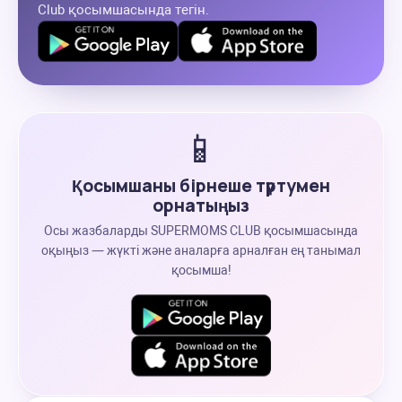
Club қосымшасында тегін.
📱
Қосымшаны бірнеше түртумен
орнатыңыз
Осы жазбаларды SUPERMOMS CLUB қосымшасында
оқыңыз — жүкті және аналарға арналған ең танымал
қосымша!