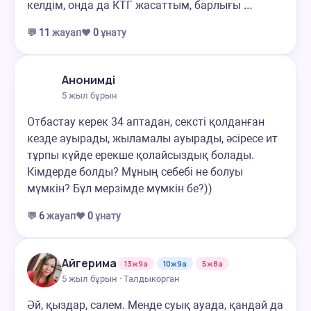
келдім, онда да КТГ жасаттым, барлығы …
💬
11
жауап
❤️
0
ұнату
Анонимді
5 жыл бұрын
Отбастау керек 34 аптадан, сексті қолданған
кезде ауырады, жыламалы ауырады, әсіресе ит
тұрпы күйде ерекше қолайсыздық болады.
Кімдерде болды? Мұның себебі не болуы
мүмкін? Бұл мерзімде мүмкін бе?))
💬
6
жауап
❤️
0
ұнату
Айгерима
13ж9а
10ж9а
5ж8а
5 жыл бұрын · Талдыкорган
Әй, қыздар, салем. Менде суық ауада, қандай да