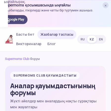
ыңғайлырақ.
×
Supermoms қосымшасында ыңғайлы
oogle
Жазбаларды, пікірлерді және чатты бір түртумен ашыңыз.
lay-
ден
Google Play
жүктеу
Басты бет
Жазбалар таспасы
RU
KZ
EN
Викториналар
Блог
Supermoms Club
›
Форум
SUPERMOMS CLUB ҚАУЫМДАСТЫҒЫ
Аналар қауымдастығының
форумы
Жүкті әйелдер мен аналардың нақты сұрақтары
мен жауаптары