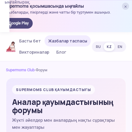
ыңғайлырақ.
×
Supermoms қосымшасында ыңғайлы
oogle
Жазбаларды, пікірлерді және чатты бір түртумен ашыңыз.
lay-
ден
Google Play
жүктеу
Басты бет
Жазбалар таспасы
RU
KZ
EN
Викториналар
Блог
Supermoms Club
›
Форум
SUPERMOMS CLUB ҚАУЫМДАСТЫҒЫ
Аналар қауымдастығының
форумы
Жүкті әйелдер мен аналардың нақты сұрақтары
мен жауаптары