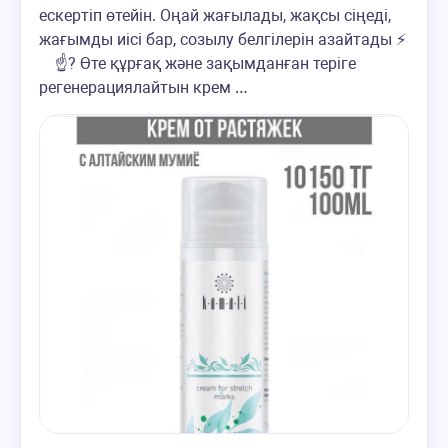
ескертіп өтейін. Оңай жағылады, жақсы сіңеді,
жағымды иісі бар, созылу белгілерін азайтады ⚡
⠀ ☝? Өте құрғақ және зақымданған теріге
регенерациялайтын крем …