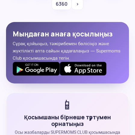
6360
›
Мыңдаған анаға қосылыңыз
Сұрақ қойыңыз, тәжірибемен бөлісіңіз және
жүктілікті апта сайын қадағалаңыз — Supermoms
Club қосымшасында тегін.
📱
Қосымшаны бірнеше түртумен
орнатыңыз
Осы жазбаларды SUPERMOMS CLUB қосымшасында