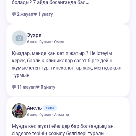
болады? 7 айда босанғанда бал…
💬
2
жауап
❤️
1
ұнату
Зухра
6 жыл бұрын · Омск
Қыздар, менде қан кетіп жатыр ? Не істеуім
керек, барлық клиникалар сағат бірге дейін
жұмыс істеп тұр, гинекологтар жоқ, мен қорқып
тұрмын
💬
11
жауап
❤️
0
ұнату
Анель
7ж0а
6 жыл бұрын · Алматы
Мұнда көп жүкті әйелдер бар болғандықтан,
сіздерге терінің созылу белгілері туралы