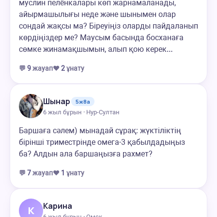
муслин пелёнкалары көп жарнамаланады,
айырмашылығы неде және шынымен олар
сондай жақсы ма? Біреуіңіз оларды пайдаланып
көрдіңіздер ме? Маусым басында босханаға
сөмке жинамақшымын, алып қою керек…
💬
9
жауап
❤️
2
ұнату
Шынар
5ж8а
6 жыл бұрын · Нур-Султан
Баршаға сәлем) мынадай сұрақ: жүктіліктің
бірінші триместрінде омега-3 қабылдадыңыз
ба? Алдын ала баршаңызға рахмет?
💬
7
жауап
❤️
1
ұнату
Карина
К
6 жыл бұрын · Омск