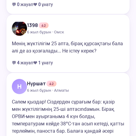
💬
0
жауап
❤️
0
ұнату
1398
42
6 жыл бұрын · Омск
Менің жүктілігім 25 апта, бірақ құрсақтағы бала
әлі де аз қозғалады... Не істеу керек?
💬
4
жауап
❤️
1
ұнату
Нуршат
42
Н
6 жыл бұрын · Алматы
Сәлем қыздар! Сіздерден сұрағым бар: қазір
мен жүктілігімнің 25‑ші аптасındамын. Бірақ
ОРВИ-мен ауырғаныма 4 күн болды,
температурам кейде 38°С-тан асып кетеді, қатты
терлеймін, паноста бар. Балаға қандай әсері