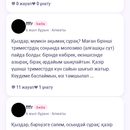
💬
0
жауап
❤️
0
ұнату
fffr
6ж0а
6 жыл бұрын · Алматы
Қыздар, мүмкін ақымақ сұрақ? Маған бірінші
триместрдің соңында молозиво (алғашқы сүт)
пайда болды: бірінде көбірек, екіншісінде
азырақ, бірақ әрдайым шықпайтын. Қазір
үшінші триместрде күн сайын шығып жатыр.
Кеудеме баспаймын, өзі тамшылап …
💬
11
жауап
❤️
1
ұнату
fffr
6ж0а
6 жыл бұрын · Алматы
Қыздар, бәріңізге сәлем, осындай сұрақ: қазір