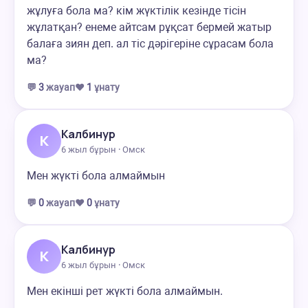
жұлуға бола ма? кім жүктілік кезінде тісін
жұлатқан? енеме айтсам рұқсат бермей жатыр
балаға зиян деп. ал тіс дәрігеріне сұрасам бола
ма?
💬
3
жауап
❤️
1
ұнату
Калбинур
К
6 жыл бұрын · Омск
Мен жүкті бола алмаймын
💬
0
жауап
❤️
0
ұнату
Калбинур
К
6 жыл бұрын · Омск
Мен екінші рет жүкті бола алмаймын.