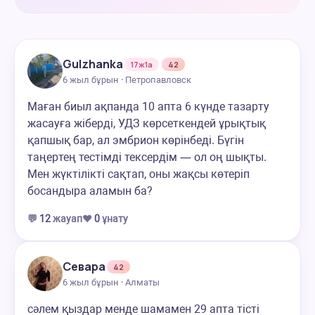
Gulzhanka
17ж1а
42
6 жыл бұрын · Петропавловск
Маған биыл ақпанда 10 апта 6 күнде тазарту
жасауға жіберді, УДЗ көрсеткендей ұрықтық
қапшық бар, ал эмбрион көрінбеді. Бүгін
таңертең тестімді тексердім — ол оң шықты.
Мен жүктілікті сақтап, оны жақсы көтеріп
босандыра аламын ба?
💬
12
жауап
❤️
0
ұнату
Севара
42
6 жыл бұрын · Алматы
сәлем қыздар менде шамамен 29 апта тісті