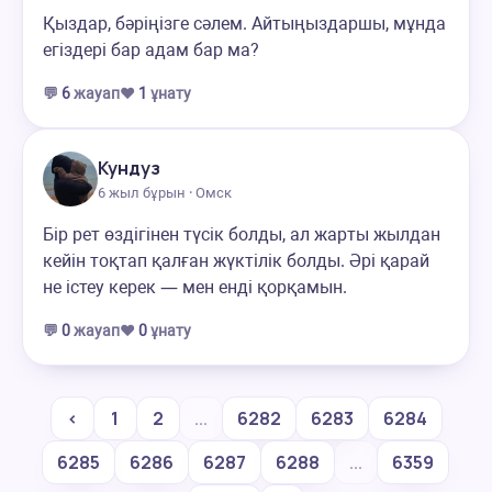
Қыздар, бәріңізге сәлем. Айтыңыздаршы, мұнда
егіздері бар адам бар ма?
💬
6
жауап
❤️
1
ұнату
Кундуз
6 жыл бұрын · Омск
Бір рет өздігінен түсік болды, ал жарты жылдан
кейін тоқтап қалған жүктілік болды. Әрі қарай
не істеу керек — мен енді қорқамын.
💬
0
жауап
❤️
0
ұнату
‹
1
2
...
6282
6283
6284
6285
6286
6287
6288
...
6359