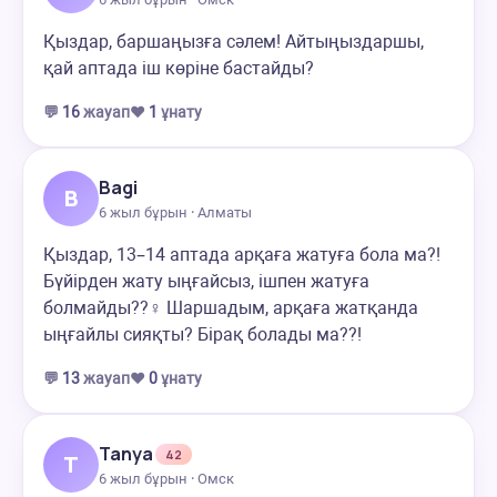
Қыздар, баршаңызға сәлем! Айтыңыздаршы,
қай аптада іш көріне бастайды?
💬
16
жауап
❤️
1
ұнату
Bagi
B
6 жыл бұрын · Алматы
Қыздар, 13–14 аптада арқаға жатуға бола ма?!
Бүйірден жату ыңғайсыз, ішпен жатуға
болмайды??‍♀️ Шаршадым, арқаға жатқанда
ыңғайлы сияқты? Бірақ болады ма??!
💬
13
жауап
❤️
0
ұнату
Tanya
42
T
6 жыл бұрын · Омск