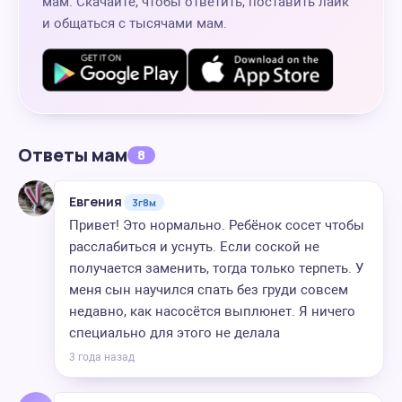
мам. Скачайте, чтобы ответить, поставить лайк
и общаться с тысячами мам.
Ответы мам
8
Евгения
3г8м
Привет! Это нормально. Ребёнок сосет чтобы
расслабиться и уснуть. Если соской не
получается заменить, тогда только терпеть. У
меня сын научился спать без груди совсем
недавно, как насосётся выплюнет. Я ничего
специально для этого не делала
3 года назад