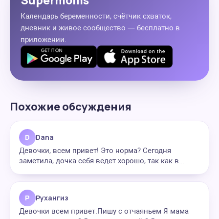
Supermoms
Календарь беременности, счётчик схваток,
дневник и живое сообщество — бесплатно в
приложении.
Похожие обсуждения
D
Dana
Девочки, всем привет! Это норма? Сегодня
заметила, дочка себя ведет хорошо, так как в...
Р
Рухангиз
Девочки всем привет.Пишу с отчаяньем Я мама