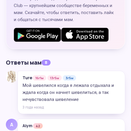
Club — крупнейшем сообществе беременных и
мам. Скачайте, чтобы ответить, поставить лайк
и общаться с тысячами мам.
Ответы мам
8
Ture
16г1м
13г5м
3г5м
Мой шевелился когда я лежала отдыхала и
ждала когда он начнет шевелиться, а так
нечувствовала шевеление
3 года назад
A
Aiym
42