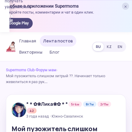
получать
×
Удобнее в приложении Supermoms
уведомления.
Откройте посты, комментарии и чат в один клик.
качать
 Google
Google Play
lay
Главная
Лента постов
RU
KZ
EN
Викторины
Блог
Supermoms Club
›
Форум мам
›
Мой пузожитель слишком хитрый ??. Начинает только
жевелиться я раз рук…
*＊✿❀Лика❀✿＊*
5г4м
8г7м
2г11м
42
3 года назад · Южно-Сахалинск
Мой пузожитель слишком