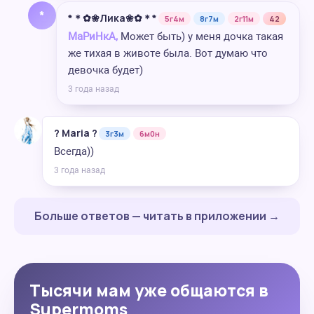
*
*＊✿❀Лика❀✿＊*
5г4м
8г7м
2г11м
42
МаРиНкА,
Может быть) у меня дочка такая
же тихая в животе была. Вот думаю что
девочка будет)
3 года назад
? Maria ?
3г3м
6м0н
Всегда))
3 года назад
Больше ответов — читать в приложении →
Тысячи мам уже общаются в
Supermoms