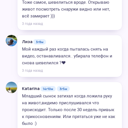
Тоже самое, шевелиться вроде. Открываю
живот посмотреть снаружи видно или нет,
всё замирает )))
3 года назад
Лиза
3г8м
Мой каждый раз когда пыталась снять на
видео, останавливался.. убирала телефон и
снова шевелился ?❤️
3 года назад
Katarina
14г10м
3г5м
Младший сынок затихал когда ложила руку
на живот,видимо прислушивался что
происходит. Только после 30 недель привык
к прикосновениям. Или прятаться уже не как
было :)