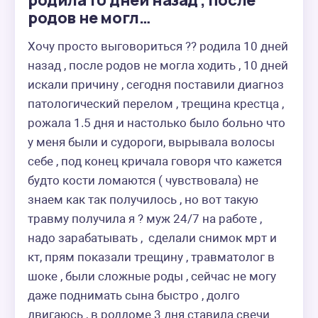
родила 10 дней назад , после
родов не могл…
Хочу просто выговориться ?? родила 10 дней 
назад , после родов не могла ходить , 10 дней 
искали причину , сегодня поставили диагноз 
патологический перелом , трещина крестца , 
рожала 1.5 дня и настолько было больно что 
у меня были и судороги, вырывала волосы 
себе , под конец кричала говоря что кажется 
будто кости ломаются ( чувствовала) не 
знаем как так получилось , но вот такую 
травму получила я ? муж 24/7 на работе , 
надо зарабатывать ,  сделали снимок мрт и 
кт, прям показали трещину , травматолог в 
шоке , были сложные роды , сейчас не могу 
даже поднимать сына быстро , долго 
двигаюсь , в роддоме 3 дня ставила свечи 