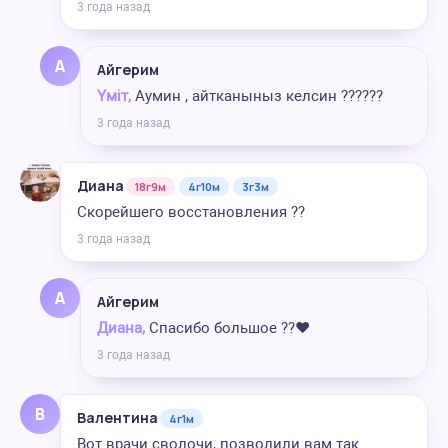
3 года назад
А
Айгерим
Үміт,
Аумин , айтканыныз келсин ??????
3 года назад
Диана
18г9м
4г10м
3г3м
Скорейшего восстановления ??
3 года назад
А
Айгерим
Диана,
Спасибо большое ??❤️
3 года назад
В
Валентина
4г1м
Вот врачи сволочи, позволили вам так