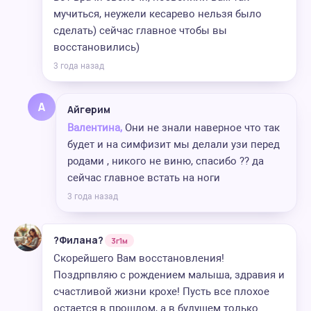
мучиться, неужели кесарево нельзя было
сделать) сейчас главное чтобы вы
восстановились)
3 года назад
А
Айгерим
Валентина,
Они не знали наверное что так
будет и на симфизит мы делали узи перед
родами , никого не виню, спасибо ?? да
сейчас главное встать на ноги
3 года назад
?Филана?
3г1м
Скорейшего Вам восстановления!
Поздрпвляю с рождением малыша, здравия и
счастливой жизни крохе! Пусть все плохое
остается в прошлом, а в будущем только