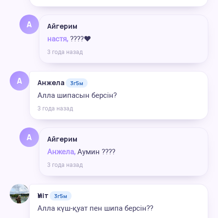
А
Айгерим
настя,
????❤️
3 года назад
А
Анжела
3г5м
Алла шипасын берсін?
3 года назад
А
Айгерим
Анжела,
Аумин ????
3 года назад
Үміт
3г5м
Алла күш-қуат пен шипа берсін??