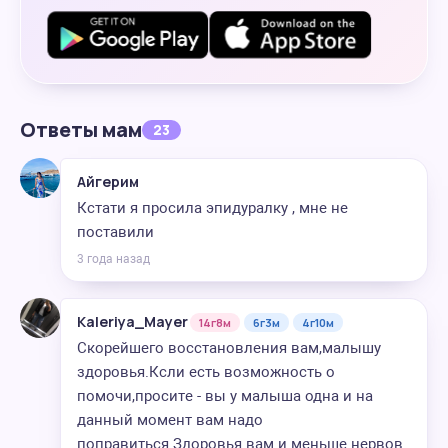
Ответы мам
23
Айгерим
Кстати я просила эпидуралку , мне не
поставили
3 года назад
Kaleriya_Mayer
14г8м
6г3м
4г10м
Скорейшего восстановления вам,малышу
здоровья.Ксли есть возможность о
помочи,просите - вы у малыша одна и на
данный момент вам надо
поправиться.Здоровья вам и меньше нервов