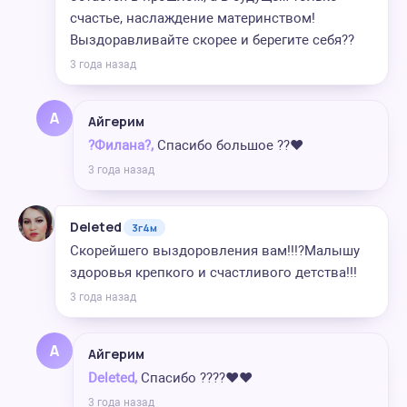
счастье, наслаждение материнством!
Выздоравливайте скорее и берегите себя??
3 года назад
А
Айгерим
?Филана?,
Спасибо большое ??❤️
3 года назад
Deleted
3г4м
Скорейшего выздоровления вам!!!?Малышу
здоровья крепкого и счастливого детства!!!
3 года назад
А
Айгерим
Deleted,
Спасибо ????❤️❤️
3 года назад