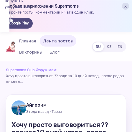
получать
×
Удобнее в приложении Supermoms
уведомления.
Откройте посты, комментарии и чат в один клик.
качать
 Google
Google Play
lay
Главная
Лента постов
RU
KZ
EN
Викторины
Блог
Supermoms Club
›
Форум мам
›
Хочу просто выговориться ?? родила 10 дней назад , после родов
не могл…
Айгерим
3 года назад · Тараз
Хочу просто выговориться ??