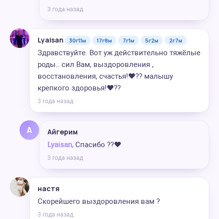
3 года назад
Lyaisan
30г11м
17г8м
7г1м
5г2м
2г7м
Здравствуйте. Вот уж действительно тяжёлые
роды.. сил Вам, выздоровления ,
восстановления, счастья!❤️?? малышу
крепкого здоровья!❤️??
3 года назад
А
Айгерим
Lyaisan,
Спасибо ??❤️
3 года назад
настя
Скорейшего выздоровления вам ?
3 года назад