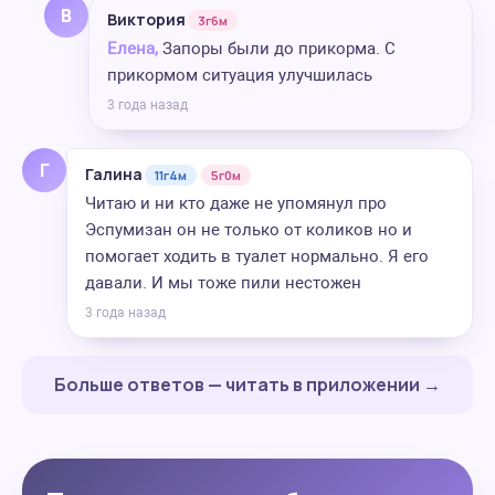
В
Виктория
3г6м
Елена,
Запоры были до прикорма. С
прикормом ситуация улучшилась
3 года назад
Г
Галина
11г4м
5г0м
Читаю и ни кто даже не упомянул про
Эспумизан он не только от коликов но и
помогает ходить в туалет нормально. Я его
давали. И мы тоже пили нестожен
3 года назад
Больше ответов — читать в приложении →