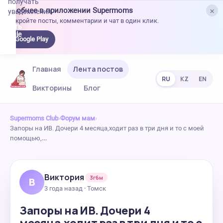
получать
×
Удобнее в приложении Supermoms
уведомления.
Откройте посты, комментарии и чат в один клик.
качать
 Google
Google Play
lay
Главная
Лента постов
RU
KZ
EN
Викторины
Блог
Supermoms Club
›
Форум мам
›
Запоры на ИВ. Дочери 4 месяца,ходит раз в три дня и то с моей
помощью,…
Виктория
3г6м
В
3 года назад · Томск
Запоры на ИВ. Дочери 4