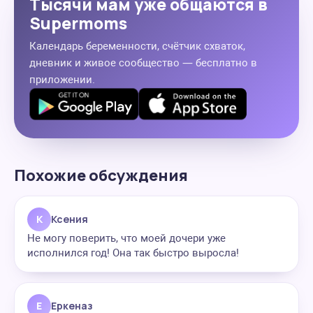
Тысячи мам уже общаются в
Supermoms
Календарь беременности, счётчик схваток,
дневник и живое сообщество — бесплатно в
приложении.
Похожие обсуждения
К
Ксения
Не могу поверить, что моей дочери уже
исполнился год! Она так быстро выросла!
Е
Еркеназ