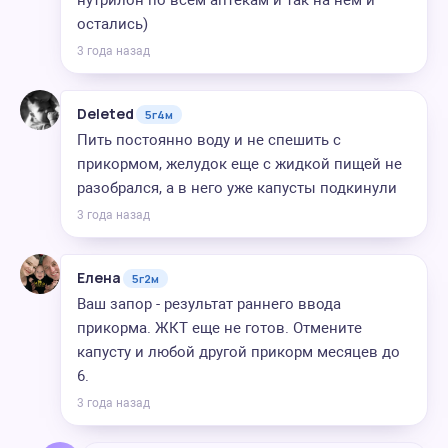
нутрилон по всем аптекам и так на нем и
остались)
3 года назад
Deleted
5г4м
Пить постоянно воду и не спешить с
прикормом, желудок еще с жидкой пищей не
разобрался, а в него уже капусты подкинули
3 года назад
Елена
5г2м
Ваш запор - результат раннего ввода
прикорма. ЖКТ еще не готов. Отмените
капусту и любой другой прикорм месяцев до
6.
3 года назад