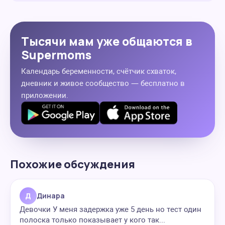
Тысячи мам уже общаются в
Supermoms
Календарь беременности, счётчик схваток,
дневник и живое сообщество — бесплатно в
приложении.
Похожие обсуждения
Д
Динара
Девочки У меня задержка уже 5 день но тест один
полоска только показывает у кого так...