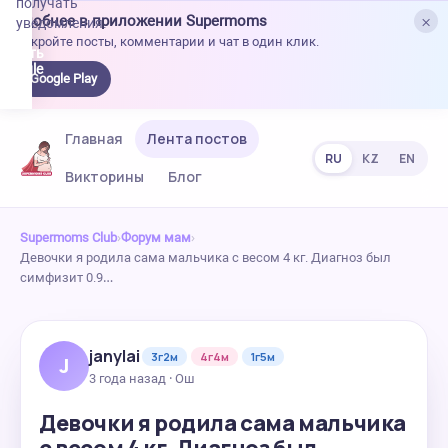
получать
×
Удобнее в приложении Supermoms
уведомления.
Откройте посты, комментарии и чат в один клик.
качать
 Google
Google Play
lay
Главная
Лента постов
RU
KZ
EN
Викторины
Блог
Supermoms Club
›
Форум мам
›
Девочки я родила сама мальчика с весом 4 кг. Диагноз был
симфизит 0.9…
janylai
3г2м
4г4м
1г5м
J
3 года назад · Ош
Девочки я родила сама мальчика