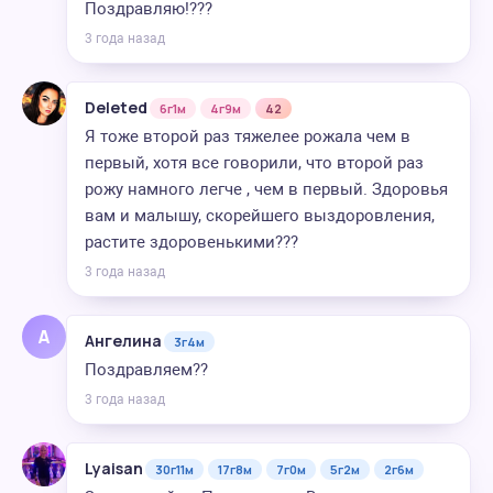
Поздравляю!???
3 года назад
Deleted
6г1м
4г9м
42
Я тоже второй раз тяжелее рожала чем в
первый, хотя все говорили, что второй раз
рожу намного легче , чем в первый. Здоровья
вам и малышу, скорейшего выздоровления,
растите здоровенькими???
3 года назад
А
Ангелина
3г4м
Поздравляем??
3 года назад
Lyaisan
30г11м
17г8м
7г0м
5г2м
2г6м