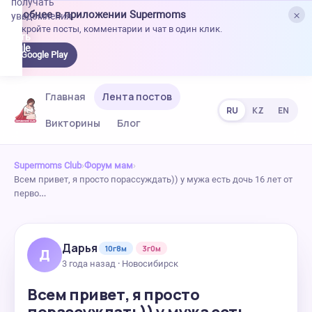
получать
×
Удобнее в приложении Supermoms
уведомления.
Откройте посты, комментарии и чат в один клик.
качать
 Google
Google Play
lay
Главная
Лента постов
RU
KZ
EN
Викторины
Блог
Supermoms Club
›
Форум мам
›
Всем привет, я просто порассуждать)) у мужа есть дочь 16 лет от
перво…
Дарья
10г8м
3г0м
Д
3 года назад · Новосибирск
Всем привет, я просто