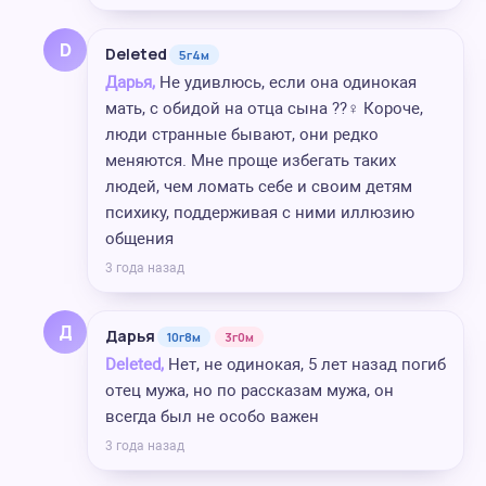
D
Deleted
5г4м
Дарья,
Не удивлюсь, если она одинокая
мать, с обидой на отца сына ??‍♀️ Короче,
люди странные бывают, они редко
меняются. Мне проще избегать таких
людей, чем ломать себе и своим детям
психику, поддерживая с ними иллюзию
общения
3 года назад
Д
Дарья
10г8м
3г0м
Deleted,
Нет, не одинокая, 5 лет назад погиб
отец мужа, но по рассказам мужа, он
всегда был не особо важен
3 года назад