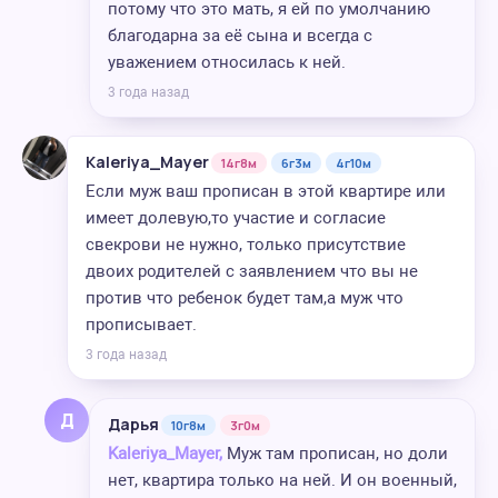
потому что это мать, я ей по умолчанию
благодарна за её сына и всегда с
уважением относилась к ней.
3 года назад
Kaleriya_Mayer
14г8м
6г3м
4г10м
Если муж ваш прописан в этой квартире или
имеет долевую,то участие и согласие
свекрови не нужно, только присутствие
двоих родителей с заявлением что вы не
против что ребенок будет там,а муж что
прописывает.
3 года назад
Д
Дарья
10г8м
3г0м
Kaleriya_Mayer,
Муж там прописан, но доли
нет, квартира только на ней. И он военный,