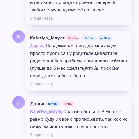
и не известно когда приедет теперь. В
любом случае нужно её согласие.
3 года назад
K
Kaleriya_Mayer
14г8м
6г3м
4г10м
Дарья,
Не нужно не правда,у меня муж
просто прописан у родителей,квартира
родителей без проблем прописали ребенка
(лучше до 6 мес сделать)чтобы пособия
если должны быть была
3 года назад
Д
Дарья
10г8м
3г0м
Kaleriya_Mayer,
Спасибо большое! Но все
равно буду у своих прописывать, так как не
вижу смысла унижаться и просить.
3 года назад