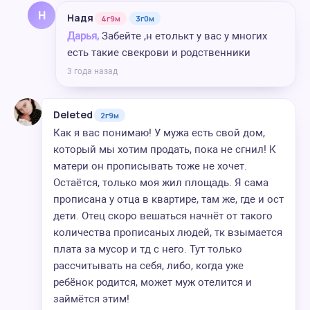
Н
Надя
4г9м
3г0м
Дарья,
Забейте ,н етолькт у вас у многих
есть такие свекрови и родственники
3 года назад
Deleted
2г9м
Как я вас понимаю! У мужа есть свой дом,
который мы хотим продать, пока не сгнил! К
матери он прописывать тоже не хочет.
Остаётся, только моя жил площадь. Я сама
прописана у отца в квартире, там же, где и ост
дети. Отец скоро вешаться начнёт от такого
количества прописаных людей, тк взымается
плата за мусор и тд с него. Тут только
рассчитывать на себя, либо, когда уже
ребёнок родится, может муж отелится и
займётся этим!