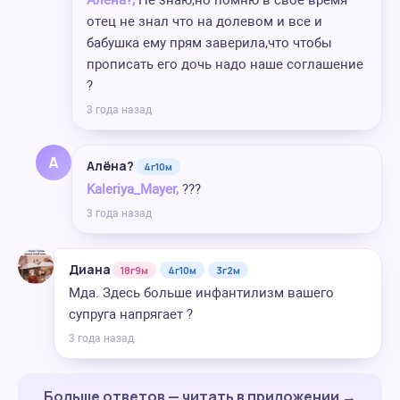
Алёна?,
Не знаю,но помню в свое время
отец не знал что на долевом и все и
бабушка ему прям заверила,что чтобы
прописать его дочь надо наше соглашение
?
3 года назад
А
Алёна?
4г10м
Kaleriya_Mayer,
???
3 года назад
Диана
18г9м
4г10м
3г2м
Мда. Здесь больше инфантилизм вашего
супруга напрягает ?
3 года назад
Больше ответов — читать в приложении →