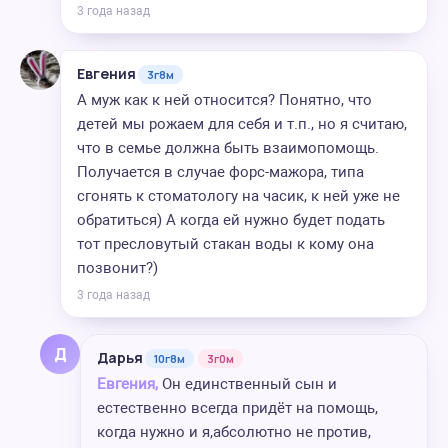
3 года назад
Евгения
3г8м
А муж как к ней относится? Понятно, что
детей мы рожаем для себя и т.п., но я считаю,
что в семье должна быть взаимопомощь.
Получается в случае форс-мажора, типа
сгонять к стоматологу на часик, к ней уже не
обратиться) А когда ей нужно будет подать
тот пресловутый стакан воды к кому она
позвонит?)
3 года назад
Д
Дарья
10г8м
3г0м
Евгения,
Он единственный сын и
естественно всегда придёт на помощь,
когда нужно и я,абсолютно не против,