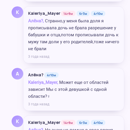
K
Kaleriya_Mayer
14г8м
6г3м
4г10м
Алёна?,
Странно,у меня была доля я
прописывала дочь не брала разрешение у
бабушки и отца,потом прописывали дочь к
мужу там доли у его родителей,тоже ничего
не брали
3 года назад
А
Алёна?
4г10м
Kaleriya_Mayer,
Может еще от областей
зависит Мы с этой девушкой с одной
области?‍♀️
3 года назад
K
Kaleriya_Mayer
14г8м
6г3м
4г10м