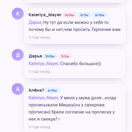
K
Kaleriya_Mayer
14г8м
6г3м
4г10м
Дарья,
Ну тут да если можно у себя то
почему бы и нет,чем просить.Терпения вам
3 года назад
Д
Дарья
10г8м
3г0м
Kaleriya_Mayer,
Спасибо большое))
3 года назад
А
Алёна?
4г10м
Kaleriya_Mayer,
У меня у мужа доля , когда
прописывали Мишку(он у свекрови
прописан) брали согласие на прописку у
нее и свекра?‍♀️
3 года назад